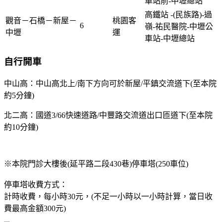
車站前-中壢總站
高鐵站 -(民族路)-過
觀音－石橋－新屋－
桃園客
6
嶺-祐民醫院-中壢公
中壢
運
車站-中壢總站
自行開車
中山高：中山高北上/南下方向可於新屋/平鎮交流道下(至本院
約5分鐘)
北二高：國道3/66快速道路/中豐路交流道出口匝道下(至本院
約10分鐘)
※本院門診大樓後(延平路二段430巷)停車塔(250車位)
停車塔收費方式：
計時收費，每小時30元，(不足一小時以一小時計算，當日收
費最高金額300元)