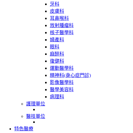
牙科
皮膚科
耳鼻喉科
放射腫瘤科
核子醫學科
婦產科
眼科
麻醉科
復健科
運動醫學科
精神科(身心症門診)
影像醫學科
醫學美容科
病理科
護理單位
醫技單位
特色醫療