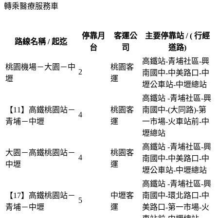
轉乘醫療服務車
停靠月
客運公
主要停靠站 / ( 行經
路線名稱 / 起迄
台
司
道路)
高鐵站-青埔社區-興
桃園機場－大園－中
桃園客
2
南國中-中美路口-中
壢
運
壢公車站-中壢總站
高鐵站 -青埔社區-興
【11】高鐵桃園站－
桃園客
南國中-(大同路)-第
4
青埔－中壢
運
一市場-火車站前-中
壢總站
高鐵站 -青埔社區-興
大園－高鐵桃園站－
桃園客
4
南國中-中美路口-中
中壢
運
壢公車站-中壢總站
高鐵站 -青埔社區-興
【17】高鐵桃園站－
中壢客
南國中-環北路口-中
5
青埔－中壢
運
美路口-第一市場-火