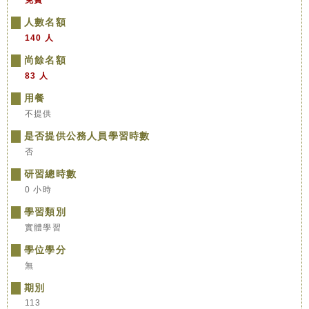
免費
人數名額
140 人
尚餘名額
83 人
用餐
不提供
是否提供公務人員學習時數
否
研習總時數
0 小時
學習類別
實體學習
學位學分
無
期別
113