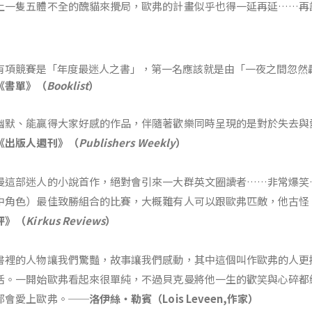
上一隻五體不全的醜貓來攪局，歐弗的計畫似乎也得一延再延……再
有項競賽是「年度最迷人之書」，第一名應該就是由「一夜之間忽然
《書單》（
Booklist
）
幽默、能贏得大家好感的作品，伴隨著歡樂同時呈現的是對於失去與
《出版人週刊》（
Publishers Weekly
）
曼這部迷人的小說首作，絕對會引來一大群英文圈讀者……非常爆笑
中角色）最佳致勝組合的比賽，大概難有人可以跟歐弗匹敵，他古怪
評》（
Kirkus Reviews
）
書裡的人物讓我們驚豔，故事讓我們感動，其中這個叫作歐弗的人更
活。一開始歐弗看起來很單純，不過貝克曼將他一生的歡笑與心碎都
都會愛上歐弗。──
洛伊絲‧勒賓（Lois Leveen,作家）