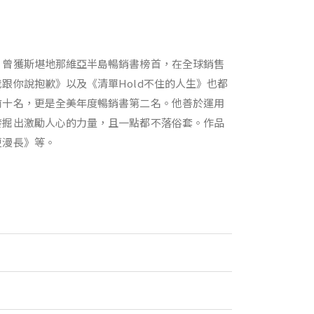
》曾獲斯堪地那維亞半島暢銷書榜首，在全球銷售
跟你說抱歉》以及《清單Hold不住的人生》也都
前十名，更是全美年度暢銷書第二名。他善於運用
發掘出激勵人心的力量，且一點都不落俗套。作品
更漫長》等。