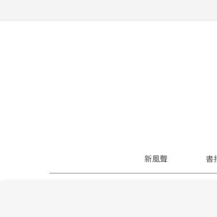
新風聲
書