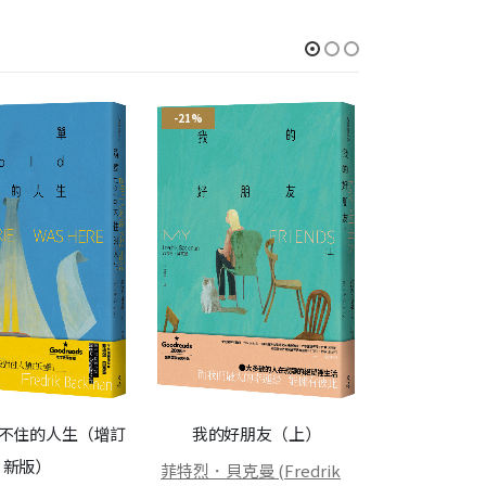
-21%
-21%
大熊鎮三部曲
的我們＋為了
d不住的人生（增訂
我的好朋友（上）
界＋最後的贏
新版）
菲特烈．貝克曼 (Fredrik
菲特烈．貝克曼 