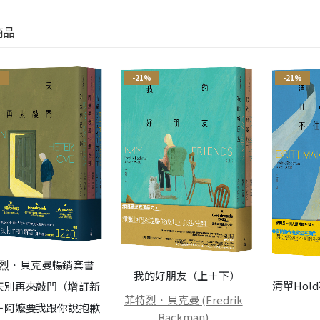
商品
%
-21%
-21%
烈．貝克曼暢銷套書
我的好朋友（上＋下）
清單Hol
天別再來敲門（增訂新
菲特烈．貝克曼 (Fredrik
＋阿嬤要我跟你說抱歉
Backman)