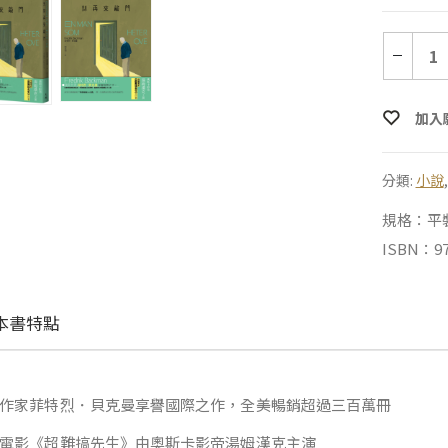
加入
分類:
小說
規格：平裝 |
ISBN：97
本書特點
作家菲特烈．貝克曼享譽國際之作，全美暢銷超過三百萬冊
電影《超難搞先生》由奧斯卡影帝湯姆漢克主演