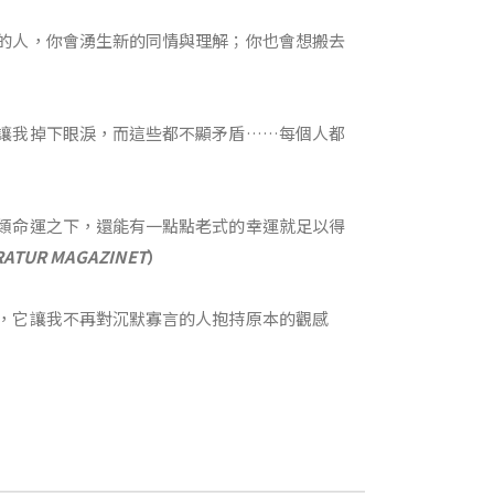
的人，你會湧生新的同情與理解；你也會想搬去
讓我掉下眼淚，而這些都不顯矛盾……每個人都
類命運之下，還能有一點點老式的幸運就足以得
RATUR MAGAZINET
）
，它讓我不再對沉默寡言的人抱持原本的觀感