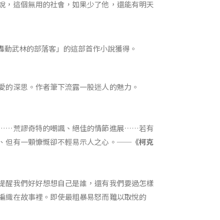
說，這個無用的社會，如果少了他，還能有明天
轟動武林的部落客」的這部首作小說獲得。
愛的深思。作者筆下流露一股迷人的魅力。
……荒謬奇特的嘲諷、絕佳的情節進展……若有
、但有一顆慷慨卻不輕易示人之心。──
《柯克
提醒我們好好想想自己是誰，還有我們要過怎樣
編織在故事裡。即使最粗暴易怒而難以取悅的