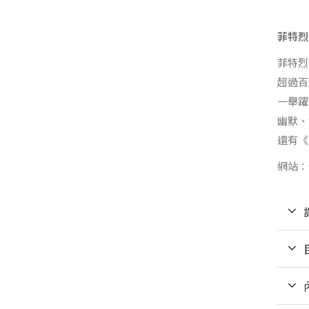
菲特烈
菲特烈
超過百
一舉躍
幽默、
還有《
網站：w