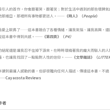
吸引人的首作，你會跟著哭、跟著笑；對於生活中遇到的那些壞脾氣
地那維亞，那裡所有事物都更迷人。──
《時人》（
People
）
點愛上歐弗了……這本書融合了各種情緒，讓我氣惱、讓我高興，還
從這本書中得到共感。──
《第四頁》（
P4）
的結尾還是讓我忍不住掉下淚來。在時時環繞著我的龐大而駭人的人
藉，也讓我找回了一點點對人性的信仰。──
《文學雜誌》（
LITTE
年讀到最讓人感動的書，但卻很難向任何人描述、傳達這本書，不過
──
Cayacosta Reviews
作者