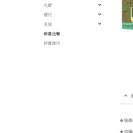
九歌
健行
天培
新書出擊
好書排行
★瑞典
★改編