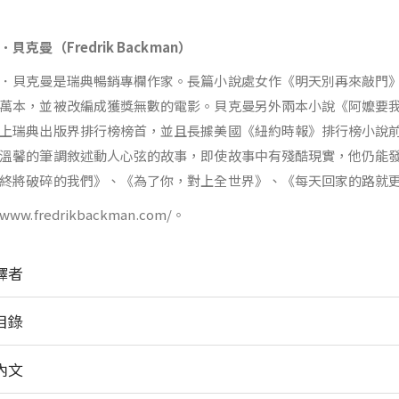
．貝克曼（
Fredrik Backman
）
．貝克曼是瑞典暢銷專欄作家。長篇小說處女作《明天別再來敲門
萬本，並被改編成獲獎無數的電影。貝克曼另外兩本小說《阿嬤要我
上瑞典出版界排行榜榜首，並且長據美國《紐約時報》排行榜小說
溫馨的筆調敘述動人心弦的故事，即使故事中有殘酷現實，他仍能
終將破碎的我們》、《為了你，對上全世界》、《每天回家的路就
ww.fredrikbackman.com/。
譯者
目錄
內文