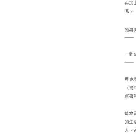
再加
嗎？
如果
──
一部
──
貝克
（書
斯書
這本
的生
人，