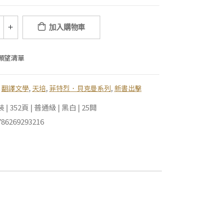
加入購物車
願望清單
,
翻譯文學
,
天培
,
菲特烈．貝克曼系列
,
新書出擊
 352頁 | 普通級 | 黑白 | 25開
86269293216