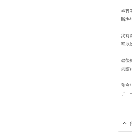
極其
斯堪
我有
可以
最後
到慰
我今
了。