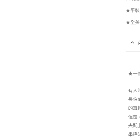
★平裝
★全美
★一
有人
長伯
的直
但是
夫配
串違