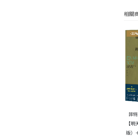
相關
-21%
-21%
-21
菲特
阿嬤要我跟你說抱歉（增訂
【明
我的好朋友（下）
新版）
版）
特烈．貝克曼 (Fredrik