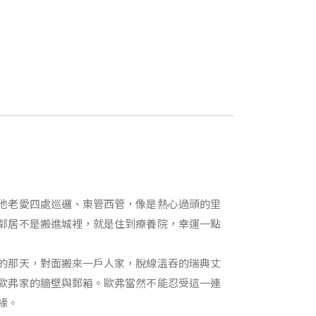
他老愛四處巡邏、東管西管，像是熱心過頭的里
鄰居不是搬進城裡，就是住到療養院，幸運一點
的那天，對面搬來一戶人家，脫線溫吞的瑞典丈
歐弗家的牆壁與郵箱。歐弗當然不能忍受這一連
緣。