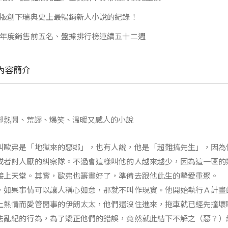
版創下瑞典史上最暢銷新人小說的紀錄！
年度銷售前五名、盤據排行榜連續五十二週
內容簡介
部熱鬧、荒謬、爆笑、溫暖又感人的小說
叫歐弗是「地獄來的惡鄰」，也有人說，他是「超難搞先生」，因為
或者討人厭的糾察隊。不過會這樣叫他的人越來越少，因為這一區的
接上天堂。其實，歐弗也籌畫好了，準備去跟他此生的摯愛重聚。
，如果事情可以讓人稱心如意，那就不叫作現實。他開始執行Ａ計畫
上熱情而愛管閒事的伊朗太太，他們還沒住進來，拖車就已經先撞壞
法亂紀的行為，為了矯正他們的錯誤，竟然就此結下不解之（惡？）