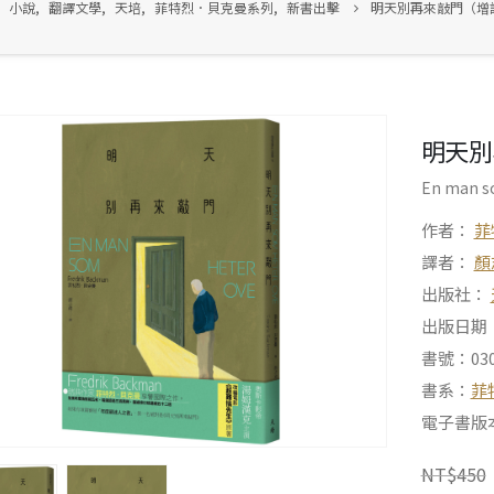
小說
,
翻譯文學
,
天培
,
菲特烈．貝克曼系列
,
新書出擊
明天別再來敲門（增
明天別
En man s
作者：
菲
譯者：
顏
出版社：
出版日期：2
書號：030
書系：
菲
電子書版
NT$
450