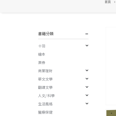
首頁
書籍分類
十羽
繪本
票券
商業理財
華文文學
翻譯文學
人文/ 科學
生活風格
醫療保健