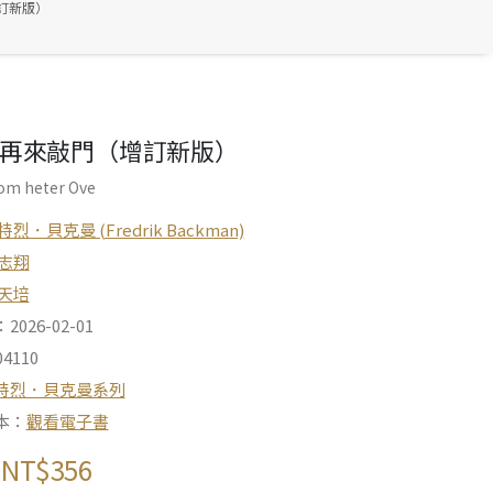
訂新版）
再來敲門（增訂新版）
om heter Ove
特烈．貝克曼 (Fredrik Backman)
志翔
天培
026-02-01
4110
特烈．貝克曼系列
本：
觀看電子書
NT$
356