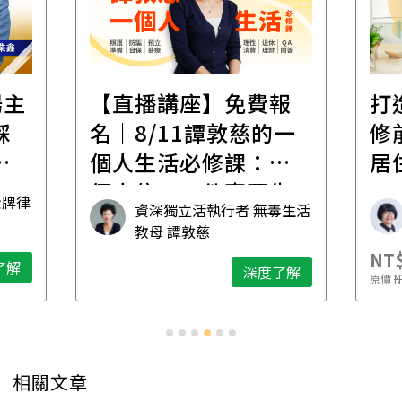
場主
【直播講座】免費報
打
踩
名｜8/11譚敦慈的一
修
職
個人生活必修課：一
居
個人住，五件事要先
金牌律
資深獨立活執行者 無毒生活
想清楚！
教母 譚敦慈
NT$
了解
深度了解
原價
N
相關文章