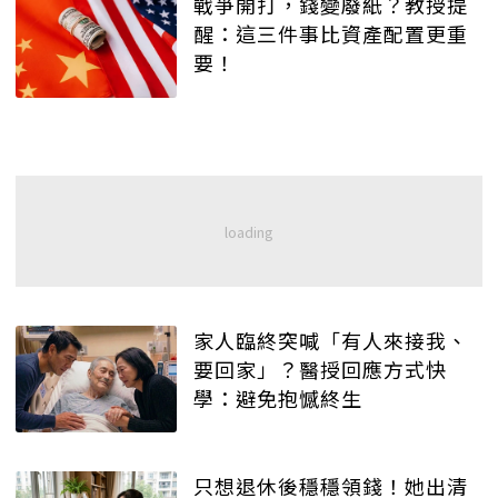
戰爭開打，錢變廢紙？教授提
醒：這三件事比資產配置更重
要！
家人臨終突喊「有人來接我、
要回家」？醫授回應方式快
學：避免抱憾終生
只想退休後穩穩領錢！她出清