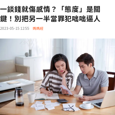
一談錢就傷感情？「態度」是關
鍵！別把另一半當罪犯咄咄逼人
2023-05-15 12:55
媽媽經