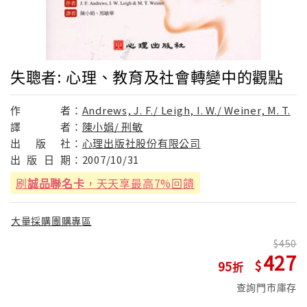
失聰者: 心理、教育及社會轉變中的觀點
作
者：
Andrews, J. F./ Leigh, I. W./ Weiner, M. T.
譯
者：
陳小娟/ 刑敏
出
版
社：
心理出版社股份有限公司
出
版
日
期：
2007/10/31
刷
誠品聯名卡
，天天享最高7%回饋
大量採購團購專區
450
427
95
查詢門市庫存