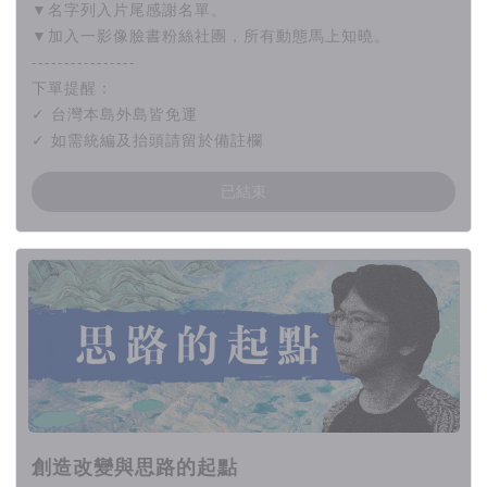
▼名字列入片尾感謝名單。
▼加入一影像臉書粉絲社團，所有動態馬上知曉。
----------------
下單提醒：
✓ 台灣本島外島皆免運
✓ 如需統編及抬頭請留於備註欄
已結束
創造改變與思路的起點