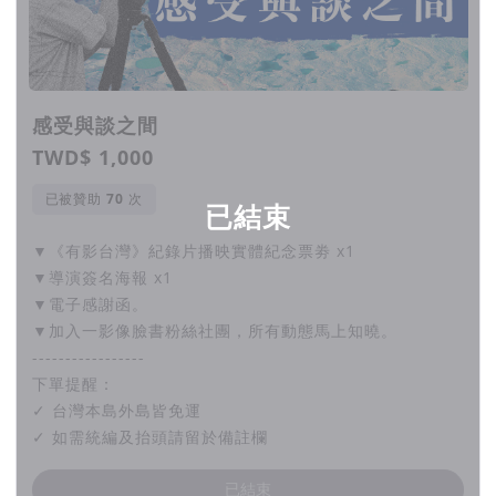
感受與談之間
TWD$ 1,000
已被贊助
次
已結束
▼《有影台灣》紀錄片播映實體紀念票劵 x1
▼導演簽名海報 x1
▼電子感謝函。
▼加入一影像臉書粉絲社團，所有動態馬上知曉。
-----------------
下單提醒：
✓ 台灣本島外島皆免運
✓ 如需統編及抬頭請留於備註欄
已結束