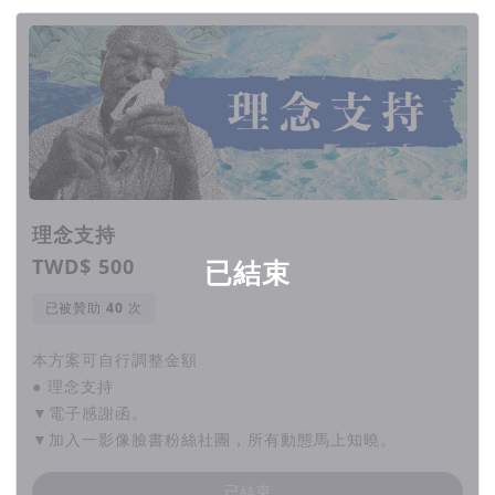
以鏡頭
追尋自我
，
將現實生活所面臨的問題轉化爲創作能量，
向著自我吶喊
，
以熟悉的土地帶入自身創作，
透過他們的詮釋，我們看到了
不一樣的台灣
。
然而，我們在了解他們的過程中，看到了一些問題...
理念支持
TWD$ 500
已結束
大部分的人，對於這塊土地上的攝影創作者感到陌生，
已被贊助
次
甚至不知道這一群執著信念的人，到底在堅持些什麼？
本方案可自行調整金額
在不求相對回饋的情況之下，是什麼讓這些人繼續前進？
● 理念支持
而又有多少人知道這些人正在堅持的事。
▼電子感謝函。
▼加入一影像臉書粉絲社團，所有動態馬上知曉。
台灣的攝影創作者，多數處在一個個體燃燒的狀態，
已結束