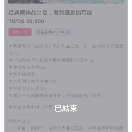
從典藏作品出發，看到攝影的可能
TWD$ 30,000
剩餘
2
份
已被贊助
／10 次
▼典藏導演《山水形》系列作品三幅一組（藝術微噴可選黑
白框）
▼《有影台灣》紀錄片播映實體紀念票劵 x2
▼導演簽名海報 x2
▼電子感謝函。
▼名字列入片尾感謝名單。
▼特別限定口罩 x2
▼加入一影像臉書粉絲社團，所有動態馬上知曉。
已結束
本方案限量十組，附作品保證書
----------------
關於馬立群
「一影像」創辦人、世新大學兼任教師，早期從事新聞媒體