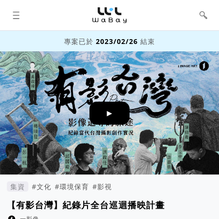
WaBay 挖貝 | 台灣最值得信賴的群眾
集資 / 群眾募資平台
專案已於
2023/02/26
結束
►
集資
#文化
#環境保育
#影視
【有影台灣】紀錄片全台巡迴播映計畫
一影像