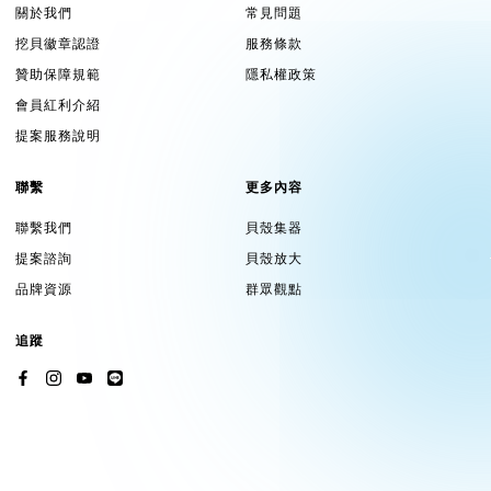
關於我們
常見問題
攝影普遍不視為是一種藝術，
挖貝徽章認證
服務條款
也因此就缺乏了收藏的觀念。
贊助保障規範
隱私權政策
會員紅利介紹
時間與資金的相互拉扯，
提案服務說明
無法成正比的存在之下，
聯繫
更多內容
對於拍攝紀錄片的團隊而言，
聯繫我們
貝殼集器
一直就像一顆大石擋在我們前面，
提案諮詢
貝殼放大
品牌資源
群眾觀點
我們需要更多援手，幫我們一起推開這顆大石。
這過程艱難且棘手，但是...
追蹤
馬立群 導演/一影像1imageart創辦人/ 影像創作者 / 策展人
創辦
一影像1imageart
平台，
透過訪談呈現台灣本土攝影的創作生命力，