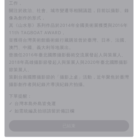
工作，
關注於政治、社會、城市變遷等相關議題，目前以攝影、錄
像為創作的形式，
其《山水形》系列作品於2014年全國美術展獲獎與2016年
11th TAGBOAT AWARD，
並獲得台灣美術館藝術銀行藏購並曾於臺灣、日本、法國、
澳門、中國、義大利等地展出。
曾擔任2016年臺北國際攝影藝術交流展發起人與策展人、
2018年高雄攝影節發起人與策展人與2020年臺北國際攝影
節策展人、
策劃台南國際攝影節的「攝影上桌」活動，近年聚焦於臺灣
攝影創作者與紀錄片導演紀錄片拍攝。
下單提醒：
✓ 台灣本島外島皆免運
✓ 如需統編及抬頭請留於備註欄
已結束