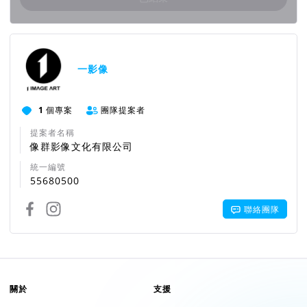
很多時候只能藉由非攝影相關工作，
或是不穩定的攝影接案來維持創作與生活，
團隊資訊
並設法在時間與日常的空檔中完成創作。
一影像
關於創作的熱情成為唯一的驅動，
1
個專案
團隊提案者
現況生活容易耗盡熱情，一旦耗盡，創作就停止，價值也
就不在。
提案者名稱
像群影像文化有限公司
台灣的攝影創作者處境艱難，
統一編號
55680500
常常花了大量的心血與金錢辦了展覽，卻面臨無人收藏的
窘境，
聯絡團隊
而對攝影創作者而言，展覽往往又是定義自身創作價值的
時刻，
不得不辦展覽，
關於
支援
在缺乏攝影正規教育的台灣，