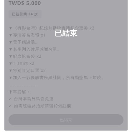
TWD$ 5,000
已被贊助
次
▼《有影台灣》紀錄片播映實體紀念票劵 x2
已結束
▼導演簽名海報 x1
▼電子感謝函。
▼名字列入片尾感謝名單。
▼紀念帆布袋 x2
▼T-shirt x2
▼特別限定口罩 x2
▼加入一影像臉書粉絲社團，所有動態馬上知曉。
----------------
下單提醒：
✓ 台灣本島外島皆免運
✓ 如需統編及抬頭請留於備註欄
已結束