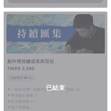
創作裡持續成長與茁壯
TWD$ 2,500
已被贊助
次
已結束
▼《有影台灣》紀錄片播映實體紀念票劵 x2
▼導演簽名海報 x1
▼紀念帆布袋 x1
▼電子感謝函。