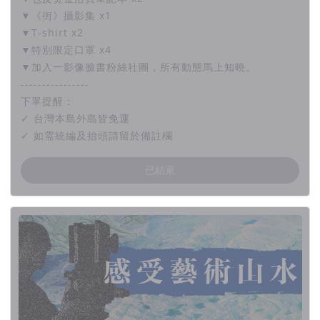
▼《街》攝影集 x1
▼T-shirt x2
▼特別限定口罩 x4
▼加入一影像臉書粉絲社團，所有動態馬上知曉。
----------------
2022年初，我們與國家攝影文化中心合作，在別具意義
下單提醒：
的場地，舉辦了兩場特映會，獲得了很多的迴響。
✓ 台灣本島外島皆免運
文化部完整報導
✓ 如需統編及抬頭請留於備註欄
中央社完整報導
已結束
透過媒體露出與相關報導，有更多的聲音希望能看到這部
紀錄片，於是在今年的年中開始，我們到了北中南的的大
專院校、花蓮鐵道電影院與嘉義國際藝術紀錄影展播映，
並舉辦映後分享與學生、民眾面對面。