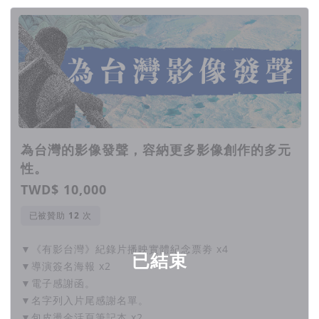
為台灣的影像發聲，容納更多影像創作的多元
性。
TWD$ 10,000
已被贊助
次
▼《有影台灣》紀錄片播映實體紀念票劵 x4
已結束
▼導演簽名海報 x2
▼電子感謝函。
▼名字列入片尾感謝名單。
▼包皮燙金活頁筆記本 x2