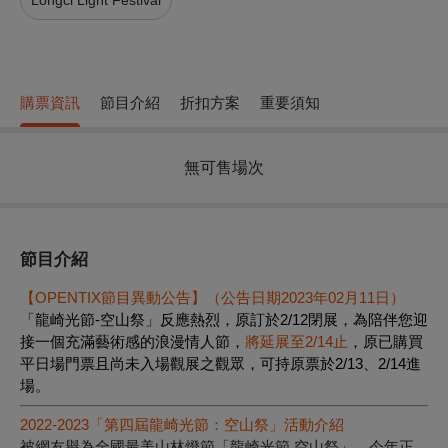
Longci Light Festival
購票資訊
節目介紹
折扣方案
重要須知
無可售場次
節目介紹
【OPENTIX節目異動公告】（公告日期2023年02月11日）
「龍崎光節-空山祭」反應熱烈，原訂於2/12閉展，為陪伴您迎
接一個充滿藝術感的浪漫情人節，
將延展至2/14止
，原已購買
平日場門票且尚未入場觀展之觀眾，可持原票於2/13、2/14進
場。
2022-2023「第四屆龍崎光節：空山祭」活動介紹
被網友譽為全國最美山林燈節「龍崎光節 空山祭」，今年正