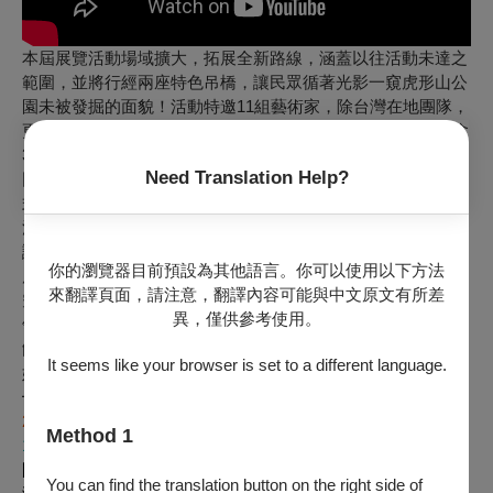
本屆展覽活動場域擴大，拓展全新路線，涵蓋以往活動未達之
範圍，並將行經兩座特色吊橋，讓民眾循著光影一窺虎形山公
園未被發掘的面貌！活動特邀11組藝術家，除台灣在地團隊，
更邀請到法國、馬來西亞國際藝術家，共搭建15件創作，包含
3件融合舞台裝置藝術、2件社區居民及在地國中小集體創作。
Need Translation Help?
同時，作品量體擴大，且更強化互動性和演出，深化民眾沉浸
式體驗。
活動期間不定期舉辦創作工作坊、生態文史導覽、表演活動，
讓活動整體不只是從藝術的角度去共創，也透過在地觀點更深
你的瀏覽器目前預設為其他語言。你可以使用以下方法
度地去認識當地生態及文史；另外，今年也與南瀛天文館合作
來翻譯頁面，請注意，翻譯內容可能與中文原文有所差
空山觀星活動，活動期間於展區內外，由天文館人員帶領民眾
異，僅供參考使用。
領略龍崎的星光夜色之美；展區週邊的崎聚市集、竹炭故事
館，更是挖掘在地農特產與傳統美食的好去處，逛展之餘，不
It seems like your browser is set to a different language.
妨停下腳步品嘗龍崎美食、感受在地竹產業的溫度。
━━━━━━━━━━━━━━━━━━━━━
2022-2023「第四屆龍崎光節：空山祭」表演節目
Method 1
12/25 （日）
開幕演出《風・捎來訊息》
You can find the translation button on the right side of