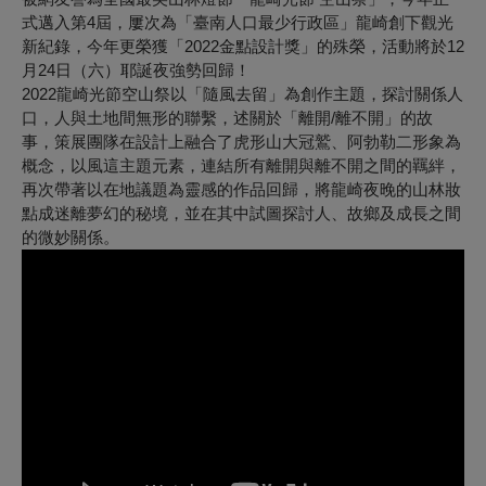
式邁入第4屆，屢次為「臺南人口最少行政區」龍崎創下觀光
新紀錄，今年更榮獲「2022金點設計獎」的殊榮，活動將於12
月24日（六）耶誕夜強勢回歸！
2022龍崎光節空山祭以「隨風去留」為創作主題，探討關係人
口，人與土地間無形的聯繫，述關於「離開/離不開」的故
事，策展團隊在設計上融合了虎形山大冠鷲、阿勃勒二形象為
概念，以風這主題元素，連結所有離開與離不開之間的羈絆，
再次帶著以在地議題為靈感的作品回歸，將龍崎夜晚的山林妝
點成迷離夢幻的秘境，並在其中試圖探討人、故鄉及成長之間
的微妙關係。