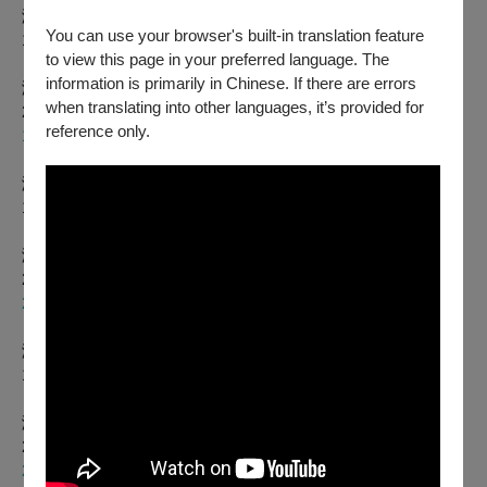
演出地點：作品8
You can use your browser's built-in translation feature
19:00 翃舞製作《羽人》
to view this page in your preferred language. The
《任風低語》
information is primarily in Chinese. If there are errors
演出地點：作品9
when translating into other languages, it’s provided for
20:00 阿榮不菸酒藝文工作室 x Eight Gunshots 擬聲Foley演出
reference only.
1/29（日）
《風山・羽人》
演出地點： 作品8
19:00 翃舞製作《羽人》
《任風低語》
演出地點： 作品9
20:00 阿榮不菸酒藝文工作室 x Eight Gunshots 擬聲Foley演出
2/11（六）
《霧
虹
樂團》
演出地點：作品9
19:00 霧虹樂團
《飄 Fly with the Wind》
演出地點：作品9
20:00 楊舜名《種籽的飄移》
2/12（日）