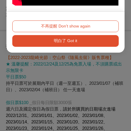
《飄 Fly with the Wind》
演出地點：作品9
20:00 楊舜名《種籽的飄移》
不再提醒 Don't show again
明白了 Got it
折扣方案
【2022-2023龍崎光節：空山祭《隨風去留》販售票種】
★ 溫馨提醒：2022/12/24及12/25為免票入場，不須購票或出
示無限卡
平日票$50
持平日票可於展期內平日（週一至週五）、2023/01/07（補班
日）、2023/02/04（補班日） 任一天進場
假日票$100
_假日每日限額3000張
週六日及國定假日為假日票，
請於所購買的日期場次進場
2022/12/31、2023/01/01、2023/01/02、2023/01/08、
2023/01/14、2023/01/15、2023/01/20、2023/01/22、
2023/01/23、2023/01/24、2023/01/25、2023/01/26、