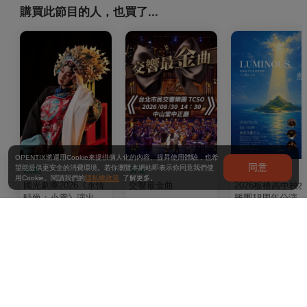
購買此節目的人，也買了...
OPENTIX將運用Cookie來提供個人化的內容、提昇使用體驗，也希
同意
望能提供更安全的消費環境。若你瀏覽本網站即表示你同意我們使
戲劇
音樂
音樂
用Cookie。閱讀我們的
隱私權政策
了解更多。
國光劇團2026《永恆
交響最金曲
2026板橋高中校
時尚：小雪》演出
樂團18周年公演《
輝 Luminous》
最近瀏覽
2022-2023龍崎光節：空山祭《隨風去留》