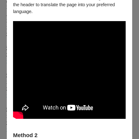
演出地點：作品2
the header to translate the page into your preferred
17:00 龍崎國中絲竹樂 x 阿雞 GLOJ x 飛揚舞團 x 龍崎永續發
language.
展協會
18:30-19:15 青虫aoi
19:30-20:15 霧虹樂團
20:30-21:15 我夢見長頸鹿對我說
《任風低語》
演出地點：作品9
20:00 阿榮不菸酒藝文工作室
x Eight Gunshots
擬聲Foley演出
1/14 （六）
《螢光劇場：龍崎大俠遊空山 》
演出地點：作品9
19:00 蘇俊穎掌中木偶劇團＋龍崎國小(螢光小怪獸)
20:00 蘇俊穎掌中木偶劇團＋龍崎國小(螢光小怪獸)
1/15 （日）
《螢光劇場：龍崎大俠遊空山 》
演出地點： 作品9
19:00 蘇俊穎掌中木偶劇團＋龍崎國小(螢光小怪獸)
20:00 蘇俊穎掌中木偶劇團＋龍崎國小(螢光小怪獸)
1/28（六）
Method 2
《風山・羽人》