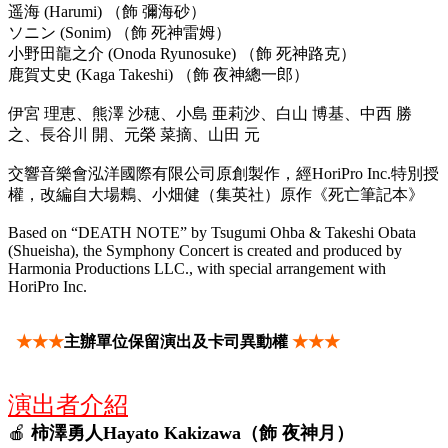
遥海 (Harumi) （飾 彌海砂）
ソニン (Sonim) （飾 死神雷姆）
小野田龍之介 (Onoda Ryunosuke) （飾 死神路克）
鹿賀丈史 (Kaga Takeshi) （飾 夜神總一郎）
伊宮 理恵、熊澤 沙穂、小島 亜莉沙、白山 博基、中西 勝
之、長谷川 開、元榮 菜摘、山田 元
交響音樂會泓洋國際有限公司原創製作，經HoriPro Inc.特別授
權，改編自大場鶇、⼩畑健（集英社）原作《死亡筆記本》
Based on “DEATH NOTE” by Tsugumi Ohba & Takeshi Obata
(Shueisha), the Symphony Concert is created and produced by
Harmonia Productions LLC., with special arrangement with
HoriPro Inc.
★★★
主
辦單位保留演出及卡司異動權
★★★
演出者介紹
🍎
柿澤勇人Hayato Kakizawa（飾 夜神月）