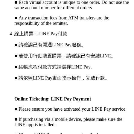
■
Each virtual account is unique to one order. Do not use the
same account number for different orders.
■
Any transaction fees from ATM transfers are the
responsibility of the remitter.
線上購票：LINE Pay付款
■ 請確認已有開通LINE Pay服務。
■ 若使用行動裝置購票，請確認已有安裝LINE。
■ 結帳流程付款方式請選擇LINE Pay。
■ 請依照LINE Pay畫面指示操作，完成付款。
Online Ticketing: LINE Pay Payment
■
Please ensure you have activated your LINE Pay service.
■
If purchasing via a mobile device, please make sure the
LINE app is installed.