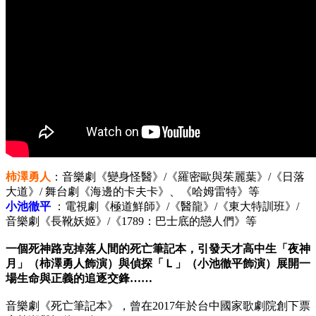
柿澤勇人
：音樂劇《變身怪醫》/《羅密歐與茱麗葉》/《日落
大道》/ 舞台劇《海邊的卡夫卡》、《哈姆雷特》等
小池徹平
：電視劇《極道鮮師》/《醫龍》/《東大特訓班》/
音樂劇《長靴妖姬》/《1789：巴士底的戀人們》等
一個死神路克掉落人間的死亡筆記本，引發天才高中生「夜神
月」（柿澤勇人飾演）與偵探「Ｌ」（小池徹平飾演）展開一
場生命與正義的追逐交鋒……
音樂劇《死亡筆記本》，曾在2017年於台中國家歌劇院創下票