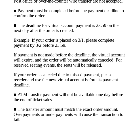
Post office or over-the-counter wire transfer are not accepted.
■
Payment must be completed before the payment deadline to
confirm the order.
■
The deadline for virtual account payment is 23:59 on the
next day after the order is created.
Example: If your order is placed on 3/1, please complete
payment by 3/2 before 23:59.
If payment is not made before the deadline, the virtual account
will expire, and the order will be automatically canceled. For
reserved seating events, the seats will be released.
If your order is canceled due to missed payment, please
reorder and use the new virtual account before its payment
deadline.
■ ATM transfer payment will not be available one day before
the end of ticket sales
■
The transfer amount must match the exact order amount.
Overpayments or underpayments will cause the transaction to
fail.