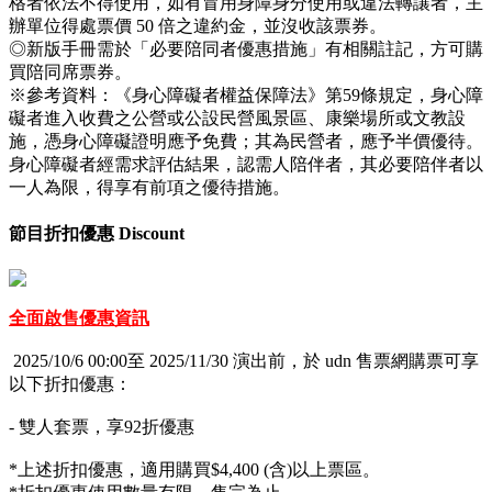
格者依法不得使用，如有冒用身障身分使用或違法轉讓者，主
辦單位得處票價 50 倍之違約金，並沒收該票券。
​◎新版手冊需於「必要陪同者優惠措施」有相關註記，方可購
買陪同席票券。
※參考資料：《身心障礙者權益保障法》第59條規定，身心障
礙者進入收費之公營或公設民營風景區、康樂場所或文教設
施，憑身心障礙證明應予免費；其為民營者，應予半價優待。
身心障礙者經需求評估結果，認需人陪伴者，其必要陪伴者以
一人為限，得享有前項之優待措施。
節目折扣優惠 Discount
全面啟售優惠資訊
2025/10/6 00:00至 2025/11/30 演出前，於 udn 售票網購票可享
以下折扣優惠：
- 雙人套票，享92折優惠
*上述折扣優惠，適用購買$4,400 (含)以上票區。