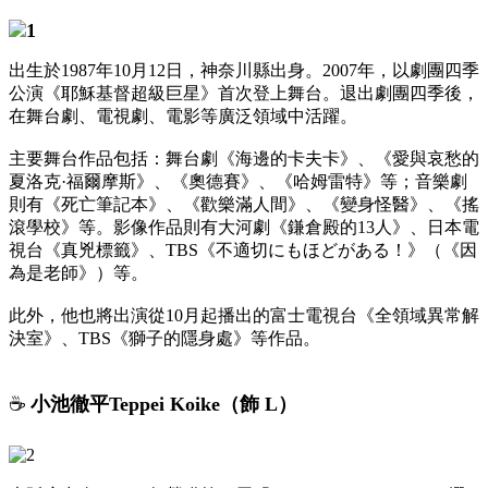
出生於1987年10月12日，神奈川縣出身。2007年，以劇團四季
公演《耶穌基督超級巨星》首次登上舞台。退出劇團四季後，
在舞台劇、電視劇、電影等廣泛領域中活躍。
主要舞台作品包括：舞台劇《海邊的卡夫卡》、《愛與哀愁的
夏洛克·福爾摩斯》、《奧德賽》、《哈姆雷特》等；音樂劇
則有《死亡筆記本》、《歡樂滿人間》、《變身怪醫》、《搖
滾學校》等。影像作品則有大河劇《鎌倉殿的13人》、日本電
視台《真兇標籤》、TBS《不適切にもほどがある！》（《因
為是老師》）等。
此外，他也將出演從10月起播出的富士電視台《全領域異常解
決室》、TBS《獅子的隱身處》等作品。
☕️
小池徹平Teppei Koike（飾 L）