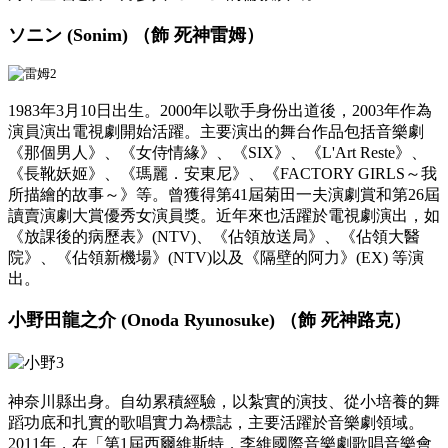
ソニン (Sonim) （飾 死神雷姆）
1983年3月10日出生。2000年以歌手身份出道後，2003年作為
演員演出電視劇開始活躍。主要演出的舞台作品包括音樂劇
《那個男人》、《女侍情緣》、《SIX》、《L'Art Reste》、
《長靴妖姬》、《瑪麗
．
安東尼》、《FACTORY GIRLS～我
所描繪的故事～》等。曾獲得第41屆菊田一夫演劇賞和第26屆
讀賣演劇大賞優秀女演員獎。近年來也活躍於電視劇演出，如
《放課後的病歷表》(NTV)、《佔領放送局》
、
《佔領大醫
院》
、
《佔領新機場》(NTV)以及《隔壁的阿力》(EX) 等演
出。
小野田龍之介 (Onoda Ryunosuke) （飾 死神路克）
神奈川縣出身。自幼累積經驗，以紮實的演技、從小培養的舞
蹈功底和扎實的歌唱實力為標誌，主要活躍於音樂劇領域。
2011年，在「第1屆西爾維斯特
．
李維國際音樂劇歌唱音樂會