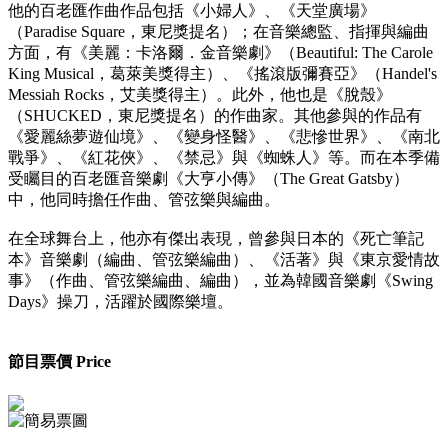
他的百老匯作曲作品包括《小婦人》、《天堂廣場》
（Paradise Square，東尼獎提名）；在音樂總監、指揮與編曲
方面，有《美麗：卡洛爾．金音樂劇》（Beautiful: The Carole
King Musical，葛萊美獎得主）、《搖滾版彌賽亞》（Handel's
Messiah Rocks，艾美獎得主）。此外，他也是《脫殼》
（SHUCKED，東尼獎提名）的作曲家。其他參與的作品有
《愛麗絲夢遊仙境》、《變身怪醫》、《悲慘世界》、《南北
戰爭》、《紅花俠》、《禁忌》與《蜘蛛人》等。而在本季備
受矚目的百老匯音樂劇《大亨小傳》（The Great Gatsby）
中，他同時擔任作曲、管弦樂與編曲。
在全球舞台上，他亦有傑出表現，曾參與日本的《死亡筆記
本》音樂劇（編曲、管弦樂編曲）、《活著》與《東京愛情故
事》（作曲、管弦樂編曲、編曲），並為韓國音樂劇《Swing
Days》操刀，活躍於國際樂壇。
節目票價 Price