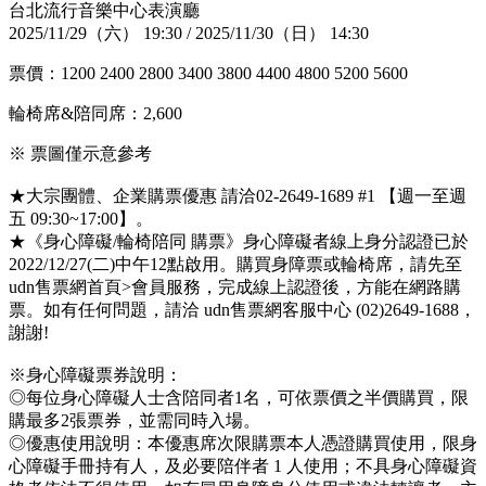
台北流行音樂中心表演廳
2025/11/29（六） 19:30 / 2025/11/30（日） 14:30
票價：1200 2400 2800 3400 3800 4400 4800 5200 5600
輪椅席&陪同席：2,600
※ 票圖僅示意參考
★大宗團體、企業購票優惠 請洽02-2649-1689 #1 【週一至週
五 09:30~17:00】。
​★《身心障礙/輪椅陪同 購票》身心障礙者線上身分認證已於
2022/12/27(二)中午12點啟用。購買身障票或輪椅席，請先至
udn售票網首頁>會員服務，完成線上認證後，方能在網路購
票。​如有任何問題，請洽 udn售票網客服中心 (02)2649-1688，
謝謝!
※身心障礙票券說明：
◎每位身心障礙人士含陪同者1名，可依票價之半價購買，限
購最多2張票券，並需同時入場。
​◎優惠使用說明：本優惠席次限購票本人憑證購買使用，限身
心障礙手冊持有人，及必要陪伴者 1 人使用；不具身心障礙資