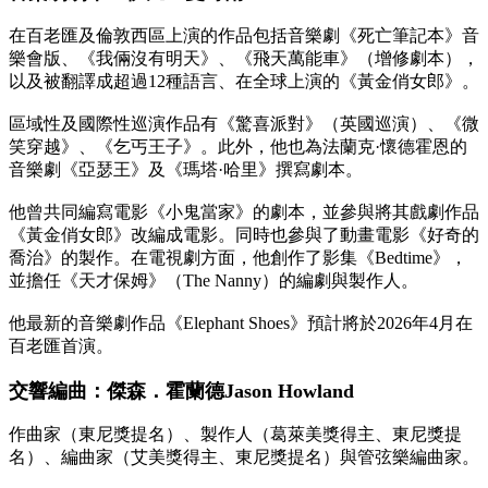
在百老匯及倫敦西區上演的作品包括音樂劇《死亡筆記本》音
樂會版、《我倆沒有明天》、《飛天萬能車》（增修劇本），
以及被翻譯成超過12種語言、在全球上演的《黃金俏女郎》。
區域性及國際性巡演作品有《驚喜派對》（英國巡演）、《微
笑穿越》、《乞丐王子》。此外，他也為法蘭克·懷德霍恩的
音樂劇《亞瑟王》及《瑪塔·哈里》撰寫劇本。
他曾共同編寫電影《小鬼當家》的劇本，並參與將其戲劇作品
《黃金俏女郎》改編成電影。同時也參與了動畫電影《好奇的
喬治》的製作。在電視劇方面，他創作了影集《Bedtime》，
並擔任《天才保姆》（The Nanny）的編劇與製作人。
他最新的音樂劇作品《Elephant Shoes》預計將於2026年4月在
百老匯首演。
交響編曲：傑森．霍蘭德Jason Howland
作曲家（東尼獎提名）、製作人（葛萊美獎得主、東尼獎提
名）、編曲家（艾美獎得主、東尼獎提名）與管弦樂編曲家。