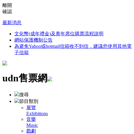
離開
確認
最新消息
文化幣(成年禮金)及青年席位購票流程說明
網站保護機制公告
為避免Yahoo或hotmail信箱收不到信，建議您使用其他電
子信箱
udn售票網
搜尋
節目類別
展覽
Exhibitions
音樂
Music
戲劇