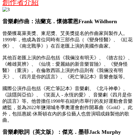
創作者介紹
音樂劇作曲：法蘭克．懷德霍恩Frank Wildhorn
曾榮獲葛萊美獎、東尼獎、艾美獎提名的作曲家與製作人。
1999年，他成為首位同時有三部作品（《變身怪醫》、《紅花
俠》、《南北戰爭》）在百老匯上演的美國作曲家。
其他百老匯上演的作品包括《我倆沒有明天》、《德古拉》、
《雌雄莫辨》、《仙境：愛麗絲的新音樂冒險》、《變身怪
醫》（重演）。在倫敦西區上演的作品則有《我倆沒有明
天》、《四月是你的謊言》、《死亡筆記本》音樂會版等。
國際公演作品包括《死亡筆記本》音樂劇、《北斗神拳》、
《該隱與亞伯》、《笑面人 - 永恆的愛》、音樂劇《四月是你
的謊言》等。
他曾擔任1998年在紐約市舉行的友好運動會音樂
總監，並為2022年鹽湖城冬季奧運會創作開幕曲《Gold》。此
外，包括惠妮·休斯頓在內的多位藝人也曾演唱或錄製他的歌
曲。
音樂劇歌詞（英文版）：傑克．墨菲Jack Murphy