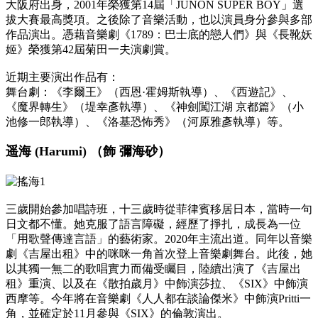
大阪府出身，2001年榮獲第14屆「JUNON SUPER BOY」選
拔大賽最高獎項。之後除了音樂活動，也以演員身分參與多部
作品演出。憑藉音樂劇《1789：巴士底的戀人們》與《長靴妖
姬》榮獲第42屆菊田一夫演劇賞。
近期主要演出作品有：
舞台劇：《李爾王》（西恩·霍姆斯執導）、《西遊記》、
《魔界轉生》（堤幸彥執導）、《神劍闖江湖 京都篇》（小
池修一郎執導）、《洛基恐怖秀》（河原雅彥執導）等。
遥海 (Harumi) （飾 彌海砂）
三歲開始參加唱詩班，十三歲時從菲律賓移居日本，當時一句
日文都不懂。她克服了語言障礙，經歷了掙扎，成長為一位
「用歌聲傳達言語」的藝術家。2020年主流出道。同年以音樂
劇《
吉屋出租
》中的咪咪一角首次登上音樂劇舞台。此後，她
以其獨一無二的歌唱實力而備受矚目，陸續出演了《吉屋出
租》重演、以及在《散拍歲月》中飾演莎拉、《SIX》中飾演
西摩等。今年將在音樂劇《人人都在談論傑米》中飾演Pritti一
角，並確定於11月參與《SIX》的倫敦演出。