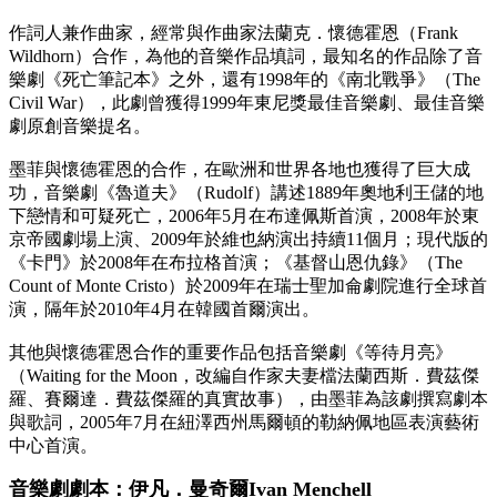
作詞人兼作曲家，經常與作曲家法蘭克．懷德霍恩（Frank
Wildhorn）合作，為他的音樂作品填詞，最知名的作品除了音
樂劇《死亡筆記本》之外，還有1998年的《南北戰爭》（The
Civil War），此劇曾獲得1999年東尼獎最佳音樂劇、最佳音樂
劇原創音樂提名。
墨菲與懷德霍恩的合作，在歐洲和世界各地也獲得了巨大成
功，音樂劇《魯道夫》（Rudolf）講述1889年奧地利王儲的地
下戀情和可疑死亡，2006年5月在布達佩斯首演，2008年於東
京帝國劇場上演、2009年於維也納演出持續11個月；現代版的
《卡門》於2008年在布拉格首演；《基督山恩仇錄》（The
Count of Monte Cristo）於2009年在瑞士聖加侖劇院進行全球首
演，隔年於2010年4月在韓國首爾演出。
其他與懷德霍恩合作的重要作品包括音樂劇《等待月亮》
（Waiting for the Moon，改編自作家夫妻檔法蘭西斯．費茲傑
羅、賽爾達．費茲傑羅的真實故事），由墨菲為該劇撰寫劇本
與歌詞，2005年7月在紐澤西州馬爾頓的勒納佩地區表演藝術
中心首演。
音樂劇劇本：伊凡．曼奇爾Ivan Menchell