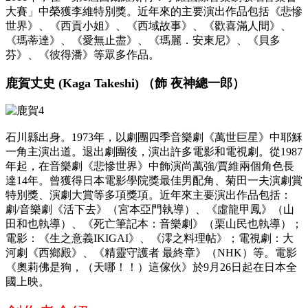
大賽」中榮獲李維特別獎。近年來的主要演出作品包括《悲慘
世界》、《西貢小姐》、《西域故事》、《歡喜滿人間》、
《瑪蒂達》、《愛無止盡》、《瑪麗
．
安東尼》、《貝多
芬》、《彼得潘》等眾多作品。
鹿賀丈史 (Kaga Takeshi) （飾 夜神總一郎）
石川縣出身。1973年，以劇團四季音樂劇《萬世巨星》中耶穌
一角主演出道。退出劇團後，演出許多電影和電視劇。從1987
年起，在音樂劇《悲慘世界》中飾演尚萬強/賈維兩個角色長
達14年。曾獲得日本電影學院獎最佳男配角、菊田一夫演劇賞
特別獎、演劇大賞等多項獎項。近年來主要演出作品包括：
劇/音樂劇
《活下去》（宮本亞門執導）、《虛龍甲鳳》（山
田和也執導）、《死亡筆記本：音樂劇》（栗山民也執導）
；
電影
：
《生之意義IKIGAI》、《澪之料理帖》
；
電視劇
：
大
河劇《西鄉殿》、《精靈守護者 最終章》（NHK）等。電影
《奧莉佛是狗，（天哪！！）這傢伙》於9月26日起在日本全
國上映。