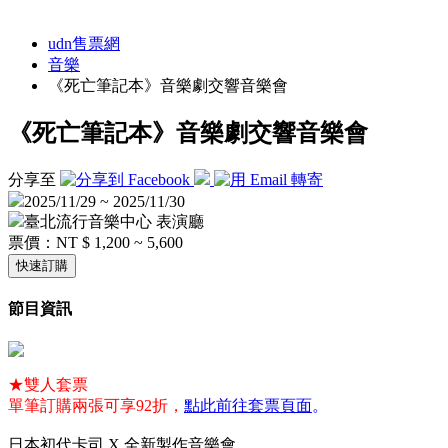
udn售票網
音樂
《死亡筆記本》音樂劇交響音樂會
《死亡筆記本》音樂劇交響音樂會
分享至
2025/11/29 ~ 2025/11/30
臺北流行音樂中心 表演廳
票價：
NT $ 1,200 ~ 5,600
快速訂購
節目資訊
★雙人套票
單筆訂購兩張可享92折，
點此前往套票頁面
。
日本初代卡司 X 全新製作音樂會