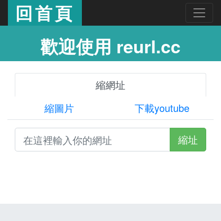
回首頁
歡迎使用 reurl.cc
縮網址
縮圖片
下載youtube
縮址