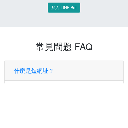
加入 LINE Bot
常見問題 FAQ
什麼是短網址？
短網址是一種將長網址轉換成簡短網址的服
務，讓您可以更方便地分享連結。
使用短網址有什麼好處？