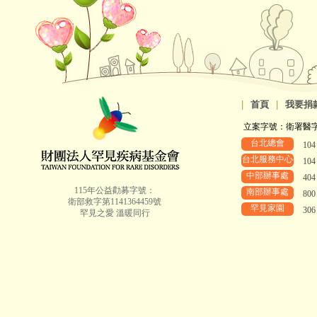
|
首頁
|
我要捐
立案字號：衛署醫字第8
台北總會
10
台北服務中心
10
中部辦事處
40
115年公益勸募字號：
南部辦事處
80
衛部救字第1141364459號
罕見家園
30
罕見之愛 溫暖同行