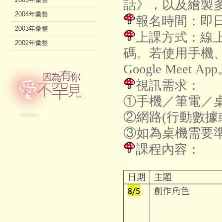
話》，以及繪製
2004年彙整
報名時間：即日
2003年彙整
上課方式：線
2002年彙整
碼。若使用手機、平板
Google Meet Ap
視訊需求：
①手機／筆電／桌
②網路(行動數據或
③如為桌機需要準
課程內容：