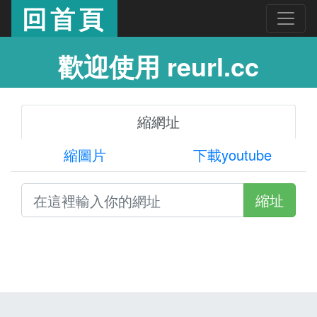
回首頁
歡迎使用 reurl.cc
縮網址
縮圖片
下載youtube
縮址