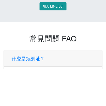
加入 LINE Bot
常見問題 FAQ
什麼是短網址？
短網址是一種將長網址轉換成簡短網址的服
務，讓您可以更方便地分享連結。
使用短網址有什麼好處？