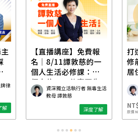
場主
【直播講座】免費報
打
踩
名｜8/11譚敦慈的一
修
職
個人生活必修課：一
居
個人住，五件事要先
金牌律
資深獨立活執行者 無毒生活
想清楚！
教母 譚敦慈
NT$
了解
深度了解
原價
N