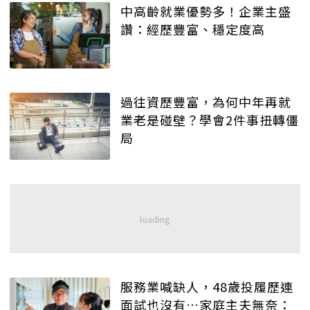
中高齡就業優勢多！企業主盛
讚：經歷豐富、穩定度高
過往資歷豐富，為何中年再就
業老是碰壁？學會2件事扭轉僵
局
服務業喊缺人，48歲投履歷連
面試也沒有…家庭主夫無奈：