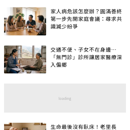
家人病危該怎麼辦？圓滿善終
第一步先開家庭會議：尋求共
識減少紛爭
交通不便、子女不在身邊…
「無門診」診所讓居家醫療深
入偏鄉
生命最後沒有臥床！老里長