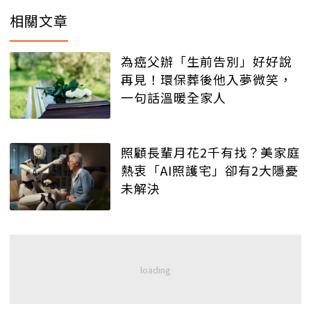
相關文章
為癌父辦「生前告別」好好說
再見！環保葬後他入夢微笑，
一句話溫暖全家人
照顧長輩月花2千有找？美家庭
熱衷「AI照護宅」卻有2大隱憂
未解決