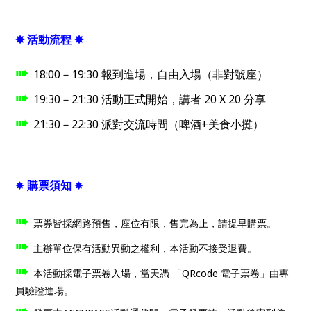
✸ 活動流程 ✸
➠
18:00
－
19:30
報到進場，自由入場（非對號座）
➠
19:30
－
21:30
活動正式開始，講者
20 X 20
分享
➠
21:30
－
22:30
派對交流時間（啤酒
+
美食小攤）
✸
購票須知
✸
➠
票券皆採網路預售，座位有限，售完為止，請提早購票。
➠
主辦單位保有活動異動之權利，本活動不接受退費。
➠
本活動採電子票卷入場，當天憑 「QRcode 電子票卷」由專
員驗證進場。
➠