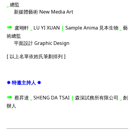
_
總監
新媒體藝術 New Media Art
➠
盧翊軒
_
LU YI XUAN
|
Sample Anima 見本生物 ­­­
_
藝
術總監
平面設計 Graphic Design
[
以上名單依姓氏筆劃排列
]
✸
特邀主持人
✸
➠
蔡昇達
_
SHENG DA TSAI
|
森深試務所有限公司
_
創
辦人