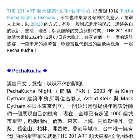
THE 201 ART 順天建築•文化•藝術中心
已策辦10屆
Pecha
Kucha Night x Taichung
，今年也將集結各領域的創意人 / 創辦
人上台，以
20x20
的方式，有別一般制式講座的形式，講述各自
的設計、想法、理念，以及熱鬧的交流派對時間。THE 201 ART
邀請大家於2024年12月07日週六晚上，共享這個一年一度的設計
盛宴，一窺未來的經濟苗，聆聽當世代創造的語彙與視角，一起
Pecha Kucha！
✸ PechaKucha ✸
源自日文，意指：喋喋不休的閒聊。
PechaKucha Night
（簡稱
PKN
）
2003
年由
Klein
Dytham
建築事務所兩位合夥人
Astrid Klein
與
Mark
Dytham
在日本東京創立。一開始只是想提供年輕設計師
們一個展現自己的機會，現在，全球已有超過
1000
個城
市舉辦，包括紐約、倫敦、東京、上海、阿姆斯特丹、雪
梨、舊金山、柏林、開普敦、香港等城市。台中唯一擁有
代理權的舉辦單位就是
THE 201 ART
順天建築
•
文化
•
藝術