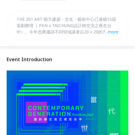
THE 201 ART-順天建築・文化・藝術中心已連續10屆
策劃辦理《 PKN x TAICHUNG設計師交流之夜在台
中》。今年也將邀請不同領域講者以20 x 20的方式，
...
more
分享各自的創作理念及作品，互相交流。 於2024年12
月7日 週六晚上，一起Pecha Kucha！
Event Introduction