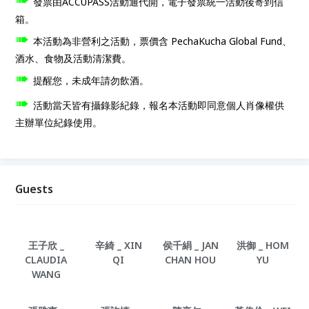
發票由ACCUPASS活動通代開，電子發票統一活動後寄到信
箱。
➠
本活動為非營利之活動，票價含 PechaKucha Global Fund、
酒水、食物及活動清潔費。
➠
提醒您，未成年請勿飲酒。
➠
活動當天皆有攝錄影紀錄，報名本活動即同意個人肖像權供
主辦單位紀錄使用。
Guests
王子欣 _
辛綺 _ XIN
侯千絹 _ JAN
洪御 _ HOM
CLAUDIA
QI
CHAN HOU
YU
WANG