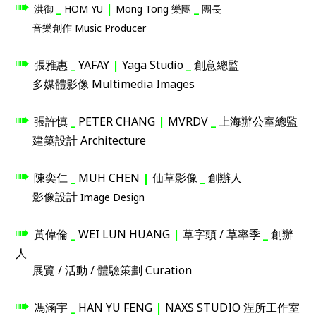
➠
_
|
_
洪御
HOM YU
Mong Tong 樂團
團長
音樂創作 Music Producer
➠
張雅惠
_
YAFAY
|
Yaga Studio
_
創意總監
多媒體影像 Multimedia Images
➠
張許慎
_
PETER CHANG
|
MVRDV
_
上海辦公室總監
建築設計 Architecture
➠
陳奕仁
_
MUH CHEN
|
仙草影像
_
創辦人
影像設計
Image Design
➠
黃偉倫
_
WEI LUN HUANG
|
草字頭 / 草率季
_
創辦
人
展覽 / 活動 / 體驗策劃 Curation
➠
馮涵宇
_
HAN YU FENG
|
NAXS STUDIO 涅所工作室