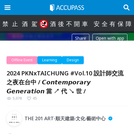
禁
止
酒
駕
酒
後
不
開
車
安
全
有
保
障
Share
Open with app
Offline Event
Learning
Design
2024 PKNxTAICHUNG #Vol.10 設計師交流
之夜在台中 / 𝘾𝙤𝙣𝙩𝙚𝙢𝙥𝙤𝙧𝙖𝙧𝙮
𝙂𝙚𝙣𝙚𝙧𝙖𝙩𝙞𝙤𝙣 當 ↗︎ 代 ↘︎ 世 /
5,078
45
THE 201 ART-順天建築‧文化‧藝術中心