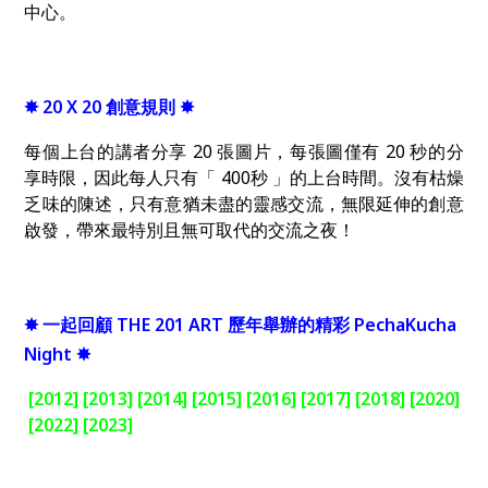
中心。
✸ 20 X 20 創意規則 ✸
每個上台的講者分享
20
張圖片，每張圖僅有
20
秒的分
享時限，因此每人只有「
400
秒
」的上台時間。沒有枯燥
乏味的陳述，只有意猶未盡的靈感交流，無限延伸的創意
啟發，帶來最特別且無可取代的交流之夜！
✸
一起回顧
THE 201 ART
歷年舉辦的精彩
PechaKucha
Night
✸
[2012]
[2013]
[2014]
[2015]
[2016]
[2017]
[2018]
[2020]
[2022]
[2023]