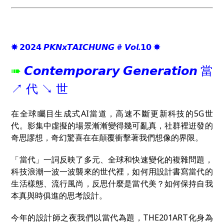
✸ 𝟮𝟬𝟮𝟰 𝙋𝙆𝙉𝙭𝙏𝘼𝙄𝘾𝙃𝙐𝙉𝙂 # 𝙑𝙤𝙡.𝟭𝟬 ✸
➠
𝘾𝙤𝙣𝙩𝙚𝙢𝙥𝙤𝙧𝙖𝙧𝙮 𝙂𝙚𝙣𝙚𝙧𝙖𝙩𝙞𝙤𝙣 當
↗︎ 代 ↘︎ 世
在全球矚目生成式AI當道，高速不斷更新科技的5G世
代。影集中虛擬的場景漸漸變得幾可亂真，社群裡逬發的
奇思謬想，奇幻驚喜在在顛覆衝擊著我們想像的界限。
「當代」一詞反映了多元、全球和快速變化的複雜問題，
科技浪潮一波一波襲來的世代裡，如何用設計書寫當代的
生活樣態、流行風尚，反思什麼是當代美？如何保持自我
本真與時俱進的思考設計。
今年的設計師之夜我們以當代為題，THE201ART化身為