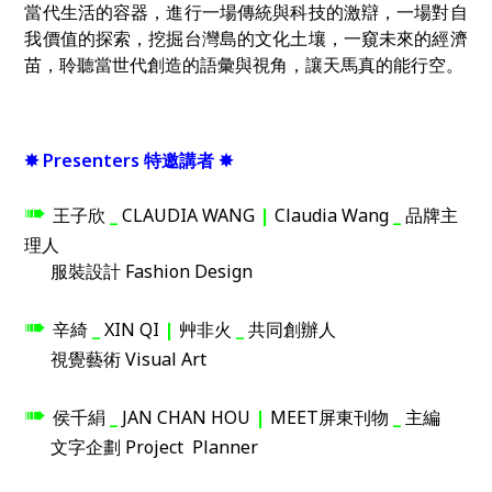
當代生活的容器，進行一場傳統與科技的激辯，一場對自
我價值的探索，挖掘台灣島的文化土壤，一窺未來的經濟
苗，聆聽當世代創造的語彙與視角，讓天馬真的能行空。
✸ Presenters 特邀講者 ✸
➠
王子欣
_
CLAUDIA WANG
|
Claudia Wang
_
品牌主
理人
服裝設計 Fashion Design
➠
辛綺
_
XIN QI
|
艸非火
_
共同創辦人
視覺藝術 Visual Art
➠
侯千絹
_
JAN CHAN HOU
|
MEET屏東刊物
_
主編
文字企劃 Project Planner