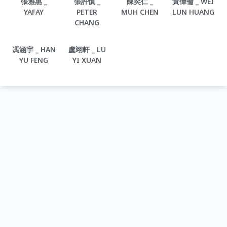
張雅惠 _
張許慎 _
陳奕仁 _
黃偉倫 _ WEI
YAFAY
PETER
MUH CHEN
LUN HUANG
CHANG
馮涵宇 _ HAN
盧翊軒 _ LU
YU FENG
YI XUAN