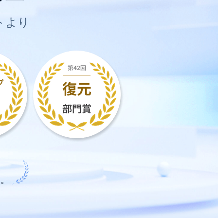
トより
。
す。