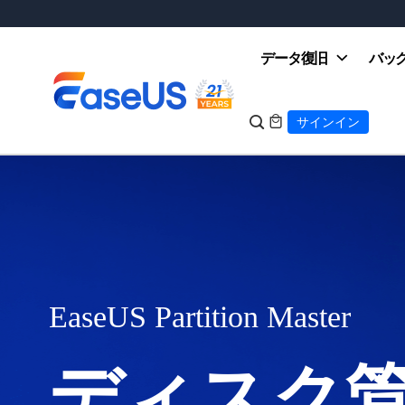
データ復旧
バッ

サインイン

EaseUS
EaseUS Partition Master
ディスク