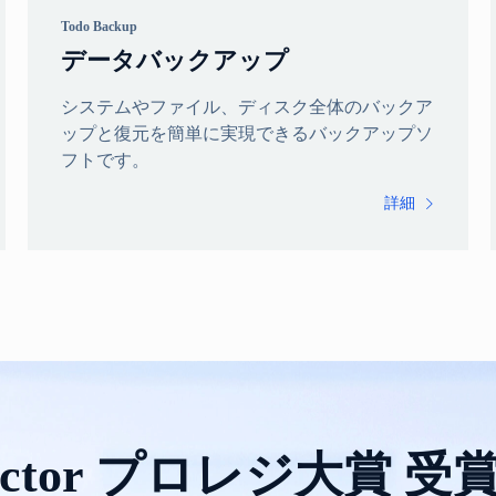
Todo Backup
データバックアップ
システムやファイル、ディスク全体のバックア
ップと復元を簡単に実現できるバックアップソ
フトです。
詳細

ector プロレジ大賞 受