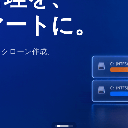
マートに。
らクローン作成、