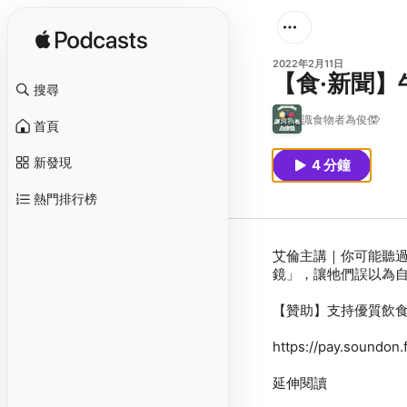
2022年2月11日
【食·新聞】
搜尋
識食物者為俊傑
首頁
新發現
4 分鐘
熱門排行榜
艾倫主講｜你可能聽過