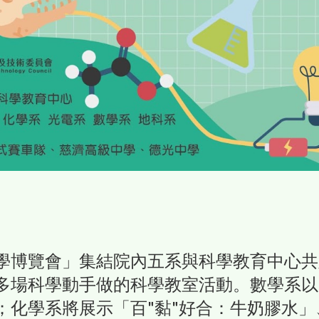
學博覽會」集結院內五系與科學教育中心共
多場科學動手做的科學教室活動。數學系以
；化學系將展示「百"黏"好合：牛奶膠水