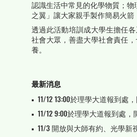
認識生活中常見的化學物質；物
之翼」讓大家親手製作簡易火箭
透過此活動培訓成大學生擔任各
社會大眾，善盡大學社會責任，
養。
最新消息
11/12 13:00於
理學大道
報到處，
11/12 9:00於理學大道報到
1
1
/3 開放
與大師有約、光學新