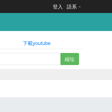
登入
語系
下載youtube
縮址