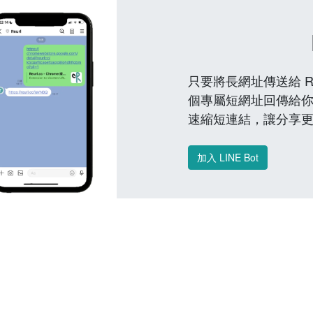
只要將長網址傳送給 Reu
個專屬短網址回傳給你
速縮短連結，讓分享
加入 LINE Bot
常見問題 FAQ