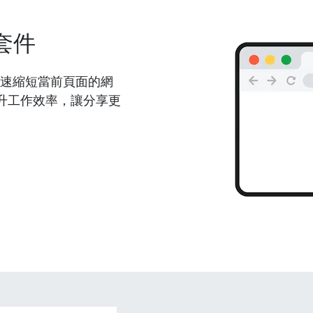
套件
能夠快速縮短當前頁面的網
升工作效率，讓分享更