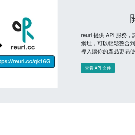
reurl 提供 API
網址，可以輕鬆整合
導入讓你的產品更易
查看 API 文件