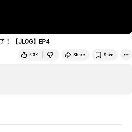
 【JLOG】EP4
3.3K
Share
Save