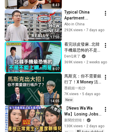
8:43
Typical China 
Apartment 
Tour（How 
Abo in China
Chinese ansreally 
292K views
•
7 days ago
live） |  life in China 
17:50
🇨🇳
看完頭皮發麻..北韓
手機最恐怖的不是不
能上網..而是？｜
DenQ來了
DenQ
369K views
•
2 weeks ago
8:07
馬斯克：你不需要銀
行了！X Money 活
存 6% 照抄微信支
墨鏡姐一粒沙
付？
7K views
•
5 days ago
New
14:05
【News Wa Wa 
Wa】Losing Jobs 
and Friends to 
新聞挖挖哇！
Save a Child with a 
130K views
•
2 days ago
Rare Disease! 