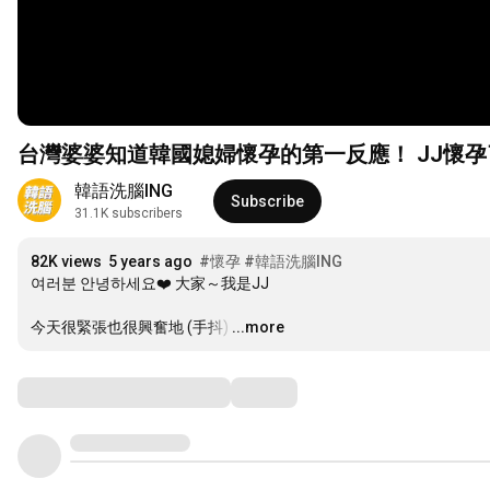
台灣婆婆知道韓國媳婦懷孕的第一反應！ JJ懷孕了！
韓語洗腦ING
Subscribe
31.1K subscribers
82K views
5 years ago
#懷孕
#韓語洗腦ING
여러분 안녕하세요❤️ 大家～我是JJ

今天很緊張也很興奮地 (手抖)
…
...more
Comments