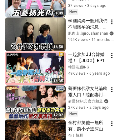
online, adding a 
37 views
•
3 days ago
large vehicle to the 
New
4:09
work vehicl...
韓國媽媽一聽到我們
不能懷孕的消息，立
刻飛來台灣，沒想到
肌肉山山jiroushanshan
和媳婦說…
195K views
•
11 months ago
16:58
一起參加JJ台韓婚
禮！【JLOG】EP1
韓語洗腦ING
49K views
•
6 years ago
16:35
薔薔妹代孕女兒淪幽
靈人口！陸配妻討
「千萬贖金」真相曝
命運好好玩 官方頻道
光【命運好好玩】精
27K views
•
2 days ago
華版
New
12:02
全村都笑他一無所
有，窮小子進深山靠
神秘蜂蜜翻身！#被
布丁短劇