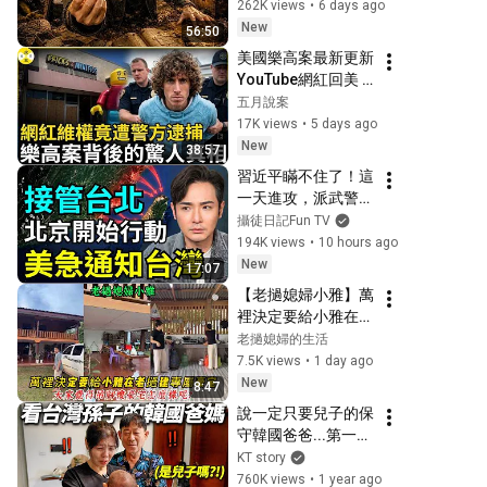
踢出局後我成了山野
262K views
•
6 days ago
蜂王 #鄉村逆襲 #創
New
56:50
業短劇 #養蜂致富 #
美國樂高案最新更新 
窮小子逆襲 #打臉爽
YouTube網紅回美 
劇 #白手起家 #人生
為老人和他兒子的捐
五月說案
翻盤 #熱門短劇
贈善款已經超過40
17K views
•
5 days ago
萬美金 樂高始終沒
New
38:57
被歸還 #星球大戰 #
習近平瞞不住了！這
美國樂高案更新
一天進攻，派武警接
#2026年熱門事件
管台北？把台灣打造
攝徒日記Fun TV
成軍事特區島，中國
194K views
•
10 hours ago
海警、共軍戰死2
New
17:07
人，一年後才哀悼
【老撾媳婦小雅】萬
裡決定要給小雅在老
撾建专属豪宅！大家
老撾媳婦的生活
覺得吊腳樓豪宅怎麼
7.5K views
•
1 day ago
樣呢？
New
8:47
說一定只要兒子的保
守韓國爸爸...第一次
看到台灣孫子的反應
KT story
760K views
•
1 year ago