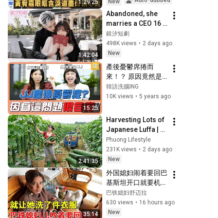
Auto-dubbed
New
1:29:25
Normal Prenatal 
Abandoned, she 
Check...
marries a CEO 16 
years older to 
銀汐短劇
spite her ex, but he 
498K views
•
2 days ago
is rich and dotes 
New
1:42:04
on her！
產後憂鬱席捲而
來！？ 原因竟然是
因為"很自責"？ 
韓語洗腦ING
【JLOG】EP5 (下)
10K views
•
5 years ago
15:25
Harvesting Lots of 
Japanese Luffa | 
Taking Fresh Luffa 
Phuong Lifestyle
to the Countryside 
231K views
•
2 days ago
Market
New
2:41:35
外国媳妇闹着要回巴
基斯坦开口就要机票
钱，婆婆一问原因，
巴铁媳妇舒迈拉
直接愣住了就为洗个
630 views
•
16 hours ago
衣服，至于吗？
New
35:14