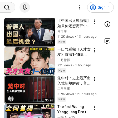
Sign in
【中国出入境新规】
如果你还想离开中
国，这可能最应该看
马司库
的一个节目
112K views
•
13 hours ago
New
19:02
一口气看完《天才女
友》首播1-18集 满
级少女邂逅学霸转校
三月撩影
生! 田曦薇&胡一天 
221 views
•
1 hour ago
新剧 最新剧集 19 20 
New
1:14:37
林知夏成功保送
笼中对：史上最严出
入境新规解读，普通
人还有出国的机会
二爷故事
吗？
319K views
•
21 hours ago
New
35:26
The first Wuling 
Yangguang Pro to 
be introduced 
一辆 AcarTV