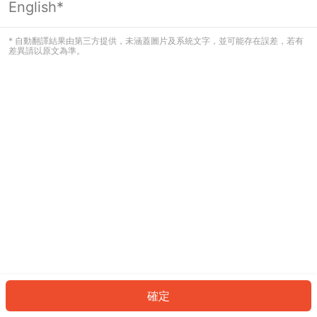
English*
發生錯誤！請登入並再試一次或回到主
頁。
* 自動翻譯結果由第三方提供，未涵蓋圖片及系統文字，並可能存在誤差，若有
差異請以原文為準。
登入
返回首頁
確定
ID: 309b0bb55dd-8bbb-4e50-8520-04faa4371a45