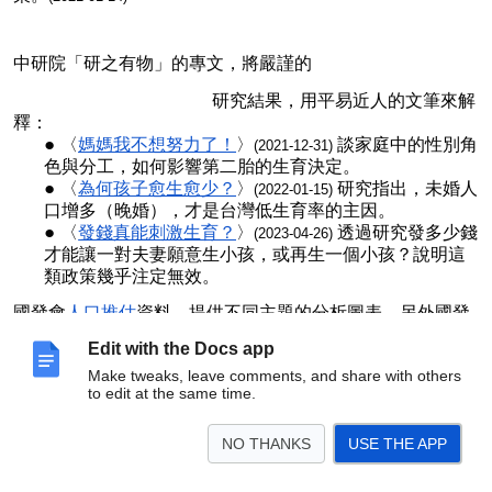
中研院「研之有物」的專文，將嚴謹的
研究結果，用平易近人的文筆來解
釋：
〈
媽媽我不想努力了！
〉
談家庭中的性別角
(2021-12-31)
色與分工，如何影響第二胎的生育決定。
〈
為何孩子愈生愈少？
〉
研究指出，未婚人
(2022-01-15)
口增多（晚婚），才是台灣低生育率的主因。
〈
發錢真能刺激生育？
〉
透過研究發多少錢
(2023-04-26)
才能讓一對夫妻願意生小孩，或再生一個小孩？說明這
類政策幾乎注定無效。
國發會
人口推估
資料，提供不同主題的分析圖表。另外
國發
會人口推估報告
，最新版本為
2022~2070年
。
Edit with the Docs app
Make tweaks, leave comments, and share with others
to edit at the same time.
主意婚姻家庭發展協會
NO THANKS
USE THE APP