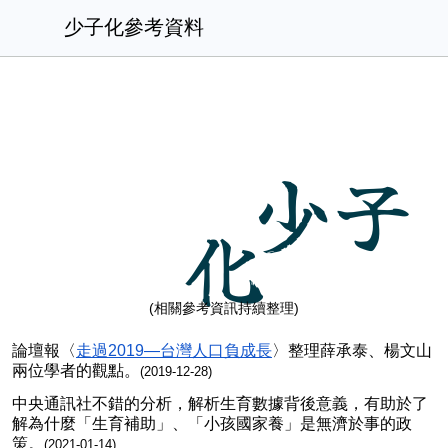
少子化參考資料
少子
化
(相關參考資訊持續整理)
論壇報〈
走過2019—台灣人口負成長
〉整理薛承泰、楊文山
兩位學者的觀點。
(2019-12-28)
中央通訊社
不錯的分析，
解析生育數據背後意義
，有助於了
解為什麼「生育補助」、「小孩國家養」是無濟於事的政
策。
(2021-01-14)