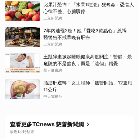
比果汁恐怖！「水果1吃法」狠奪命：恐害人
心律不整、心臟驟停
三立新聞網
7年內連罹2癌！她「愛吃3款點心」惹禍
醫警告不戒早晚有肝癌
三立新聞網
王凱猝逝掀起睡眠健康高度關注！醫籲：最
危險的不是熬夜，而是「這個」錯覺
華人健康網
脂肪肝逆轉！女工程師「聽醫師話」12週甩
11公斤
中天電視台
查看更多TCnews 慈善新聞網
最近1小時結果