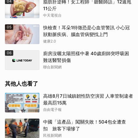
04
脂肪肝逆轉！女工程師「聽醫師話」12週甩
11公斤
中天電視台
05
快檢查！耳朵1特徵恐是心血管警訊 小心冠
狀動脈疾病、腦血管病變找上門
健康2.0
06
廚房沒曬太陽照樣中暑 40歲廚師突呼吸困
難送醫腎損傷
聯合新聞網
其他人也看了
高雄8月7日城鎮韌性防空演習 人車管制違者
最高罰15萬
自由電子報
中國「這產品」闖關失敗！504包全遭查
扣 旅客下場慘了
民視新聞網