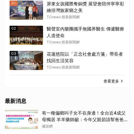
01
屏東女孩國際奪銅獎 展望會陪伴寧寧彩
繪排灣族家鄉之美
TCnews 慈善新聞網
02
醫聲室內樂團攜手無國界醫生 傳遞醫療
人道使命
TCnews 慈善新聞網
03
花蓮慈院以「正念社會處方箋」帶長者
找回生活笑容
TCnews 慈善新聞網
查看更多
最新消息
有一種偏鄉叫子女不在身邊！全台近4成父
母獨居 羊羊藥師籲：今年父親節請幫爸爸讀
懂他的藥
健談網