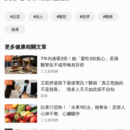
#品質
#病人
#醫院
#慈濟
#醫療
健康
更多健康相關文章
01
7年內連罹2癌！她「愛吃3款點心」惹禍
醫警告不戒早晚有肝癌
三立新聞網
02
王凱猝逝留下最後警訊？醫揭「真正危險的
取消
不是熬夜」 很多人天天如此卻不自知
鏡報
03
比果汁恐怖！「水果1吃法」狠奪命：恐害人
心律不整、心臟驟停
三立新聞網