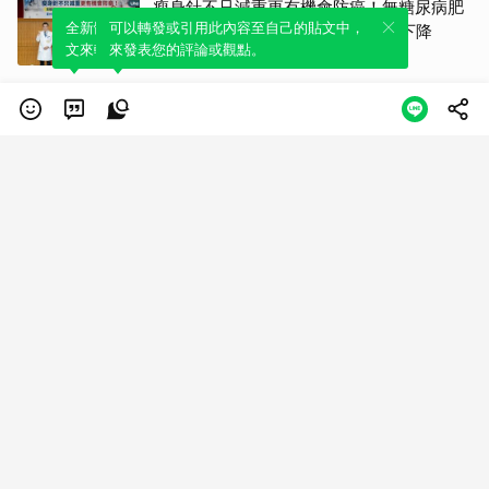
瘦身針不只減重更有機會防癌！無糖尿病肥
全新體驗！一鍵引用此內容，透過發布貼
可以轉發或引用此內容至自己的貼文中，
胖者使用GLP-1藥物 罹癌風險顯著下降
文來輕鬆表達個人立場。
來發表您的評論或觀點。
優活健康網
流感重症恐快速惡化！出現這些症狀別再
等 醫籲及早就醫
健康醫療網
每6人就有1人罹患腦中風！如何預防中風？
危險因子與治療新進展
華人健康網
五大星球航行體驗近視成因 星趣控「視覺星
球挑戰2.0」動手又動腦
優活健康網
乳癌治療如馬拉松 醫籲：多撐幾個月可能等
到下一個救命藥
優活健康網
吃宵夜喝飲料 小心「代謝症候群」悄上門