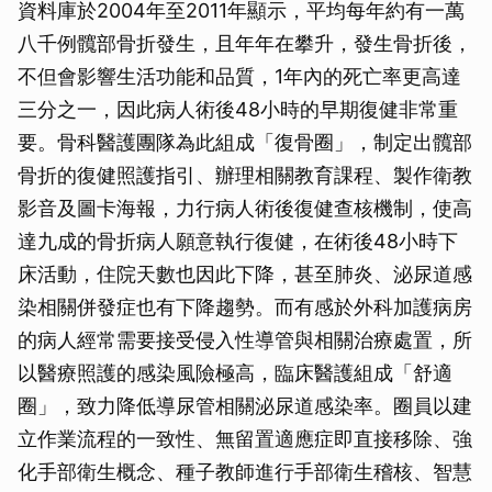
資料庫於2004年至2011年顯示，平均每年約有一萬
八千例髖部骨折發生，且年年在攀升，發生骨折後，
不但會影響生活功能和品質，1年內的死亡率更高達
三分之一，因此病人術後48小時的早期復健非常重
要。骨科醫護團隊為此組成「復骨圈」，制定出髖部
骨折的復健照護指引、辦理相關教育課程、製作衛教
影音及圖卡海報，力行病人術後復健查核機制，使高
達九成的骨折病人願意執行復健，在術後48小時下
床活動，住院天數也因此下降，甚至肺炎、泌尿道感
染相關併發症也有下降趨勢。而有感於外科加護病房
的病人經常需要接受侵入性導管與相關治療處置，所
以醫療照護的感染風險極高，臨床醫護組成「舒適
圈」，致力降低導尿管相關泌尿道感染率。圈員以建
立作業流程的一致性、無留置適應症即直接移除、強
化手部衛生概念、種子教師進行手部衛生稽核、智慧