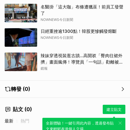
名醫掛「這大咖」布條遭獵巫！前員工發聲
了
NOWNEWS今日新聞
日經重挫逾1300點！韓股更慘觸發熔斷
NOWNEWS今日新聞
辣妹穿透視裝逛古蹟…高開衩「臀肉往裙外
擠」畫面瘋傳！導覽員「一句話」勸離被狂
讚
鏡報
轉發 (0)
貼文 (0)
建立貼文
最新
熱門
全新體驗！一鍵引用此內容，透過發布貼
文來輕鬆表達個人立場。