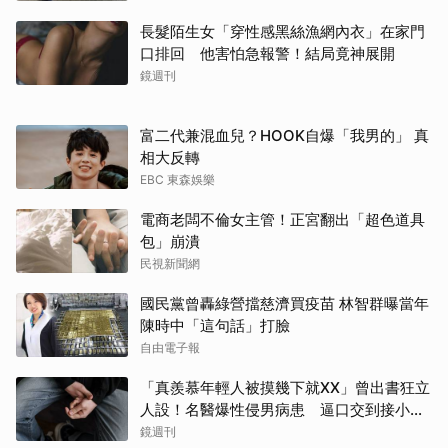
長髮陌生女「穿性感黑絲漁網內衣」在家門
口排回 他害怕急報警！結局竟神展開
鏡週刊
富二代兼混血兒？HOOK自爆「我男的」 真
相大反轉
EBC 東森娛樂
電商老闆不倫女主管！正宮翻出「超色道具
包」崩潰
民視新聞網
國民黨曾轟綠營擋慈濟買疫苗 林智群曝當年
陳時中「這句話」打臉
自由電子報
「真羨慕年輕人被摸幾下就XX」曾出書狂立
人設！名醫爆性侵男病患 逼口交到接小孩
鬧鐘響才停
鏡週刊