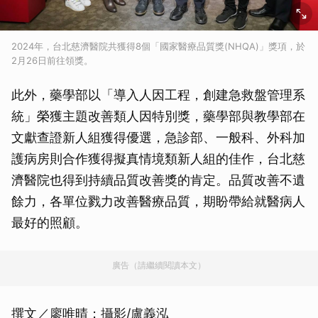
2024年，台北慈濟醫院共獲得8個「國家醫療品質獎(NHQA)」獎項，於
2月26日前往領獎。
此外，藥學部以「導入人因工程，創建急救盤管理系
統」榮獲主題改善類人因特別獎，藥學部與教學部在
文獻查證新人組獲得優選，急診部、一般科、外科加
護病房則合作獲得擬真情境類新人組的佳作，台北慈
濟醫院也得到持續品質改善獎的肯定。品質改善不遺
餘力，各單位戮力改善醫療品質，期盼帶給就醫病人
最好的照顧。
廣告（請繼續閱讀本文）
撰文／廖唯晴；攝影/盧義泓