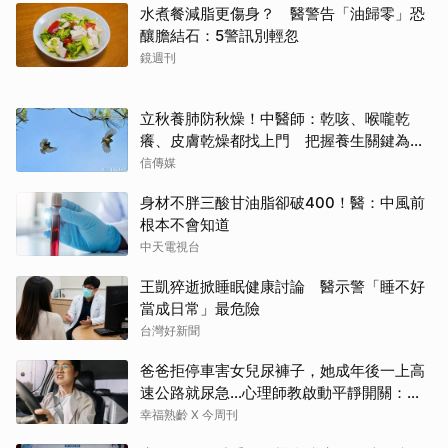
水煮餐減脂更傷身？ 醫警告「油歸零」恐
釀膽結石：5警訊別輕忽
鏡週刊
立秋養肺防秋燥！中醫師：乾咳、喉嚨乾
癢、皮膚乾燥都找上門 把握養生關鍵為秋
冬打底
信傳媒
身材不胖三酸甘油脂卻破400！醫：中風前
根本不會知道
中天電視台
王凱猝逝掀睡眠健康討論 醫示警「睡不好
當成日常」最危險
台灣好新聞
爸爸拒停車害女兒尿褲子，她成年後一上高
速公路就尿急…心理師教啟動平靜開關：恐
慌慢慢退場
幸福熟齡 X 今周刊