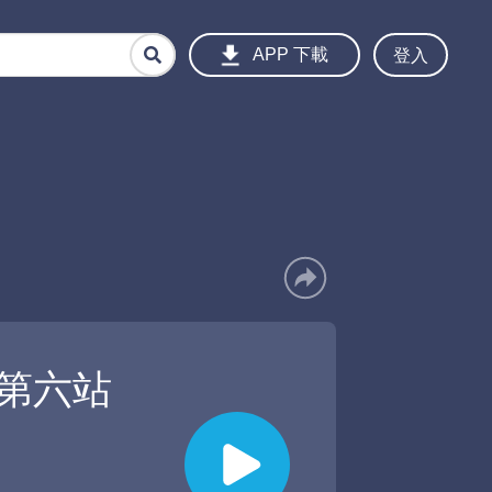
登入
APP 下載
～第六站