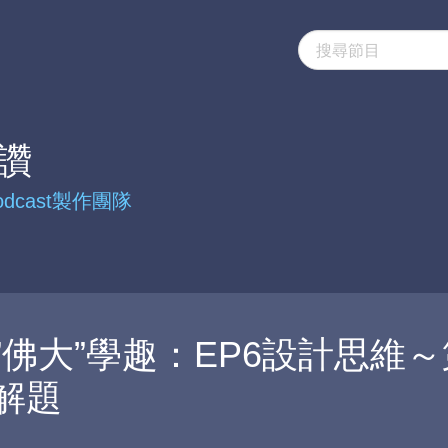
讚
dcast製作團隊
”佛大”學趣：EP6設計思維
解題