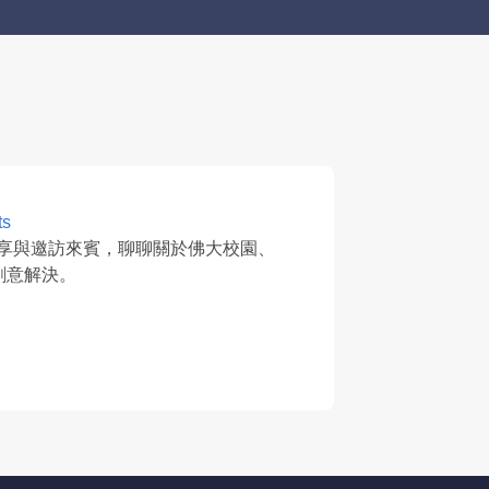
ts
分享與邀訪來賓，聊聊關於佛大校園、
創意解決。