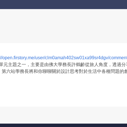
s://open.firstory.me/user/clm0amah402sw01xa99sr4dgv/commen
的單元主題之一，主要是由佛大學務長許鶴齡從旅人角度，透過
。第六站學務長將和你聊聊關於設計思考對於生活中各種問題的