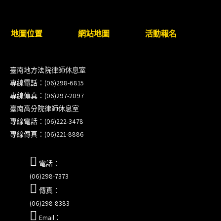
8/22~23「平反再導航:2026台灣冤平反協會年度論
壇｣
地圖位置
網站地圖
活動報名
【重要公告】115年職場霸凌調查專業人才(律師)培
訓課程（雲嘉南場）錄取通知已發送
臺南地方法院律師休息室
本會訂於115年8月15日(六)上午舉辦「使用AI如何幫
專線電話：(06)298-6815
助整理資訊?談法律工作中的應用與風險」課程(8/7
專線傳真：(06)297-2097
前報名，實體+線上併行)
臺南高分院律師休息室
專線電話：(06)222-3478
徵詢有意願擔任程序監理人之會員(115/8/14截止)
專線傳真：(06)221-8886
電話：
(06)298-7373
傳真：
(06)298-8383
Email：