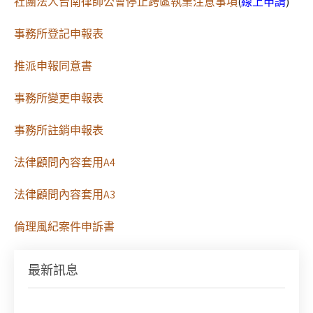
社團法人台南律師公會停止跨區執業注意事項
(
線上申請
)
事務所登記申報表
推派申報同意書
事務所變更申報表
事務所註銷申報表
法律顧問內容套用A4
法律顧問內容套用A3
倫理風紀案件申訴書
徵求參與115年教師法律諮詢補助計畫人才庫(請於
最新訊息
8/14前線上填寫表單登記)