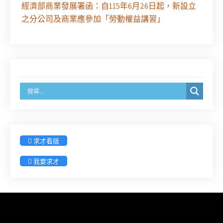
經濟部商業發展署函：自115年6月26日起，新設立
之分公司及商業應參加「勞動權益講習」
臺灣新北地方法院115年第2次約聘辯護人公開甄選
簡章及報名表件【採通訊報名,115年9月11日止(以郵
戳為憑)】
徵詢有意願擔任臺南市115年度國民中小學法治教育
入校扎根計畫講師之會員(8/14前線上表單登記)
新竹律師公會8/21(五)舉辦「AI職場應用」進修課程
求才看版
（8/17截止報名，額滿提前截止，實體＋線上同
步）
我要求才
臺南高分院8/28(五)下午舉辦「家庭關係中的正當防
衛」課程(8/12前向本會報名,實體)