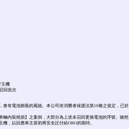
7主機
為召回批次
，會有電池膨脹的風險。本公司依消費者保護法第
10
條之規定，已於
致車輛內裝燒損】之案例，大部分為上述未召回更換電池的序號。雖
主機，以回應車主當初將安全託付給
ORO
的期待。