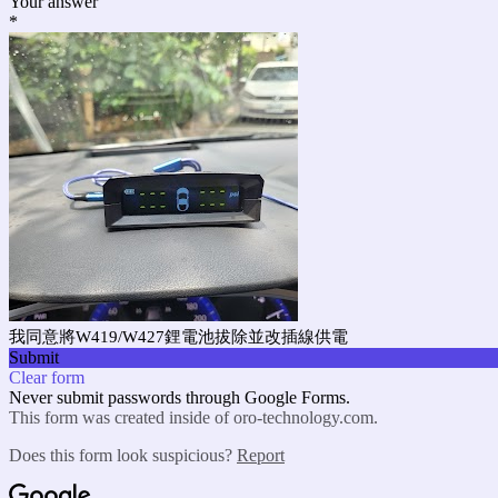
Your answer
*
我同意將W419/W427鋰電池拔除並改插線供電
Submit
Clear form
Never submit passwords through Google Forms.
This form was created inside of oro-technology.com.
Does this form look suspicious?
Report