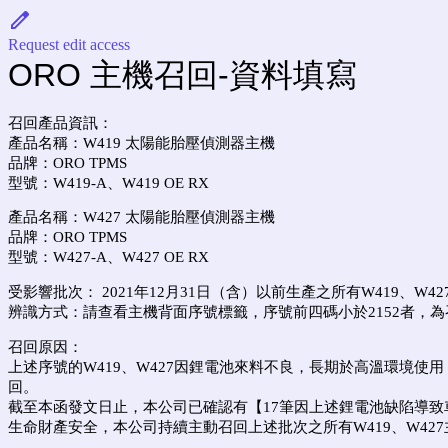
Request edit access
ORO 主機召回-資料填寫
召回產品資訊：
產品名稱：
W419 太陽能胎壓偵測器主機
品牌：ORO TPMS
型號：W419-A、W419 OE RX
產品名稱：W427 太陽能胎壓偵測器主機
品牌：ORO TPMS
型號：W427-A、W427 OE RX
受影響批次：
2021
年
12
月
31
日（含）以前生產之所有W419、W42
辨識方式：
請查看主機背面序號標籤，序號前四碼小於
2152者，
召回原因：
上述序號的
W419、W427
因鋰電池來料不良，長期於高溫環境使用
回。
截至本函發文日止，本公司已確認有【
17筆因上述鋰電池缺陷導
生命財產安全，本公司持續主動召回上述批次之所有
W419、W427