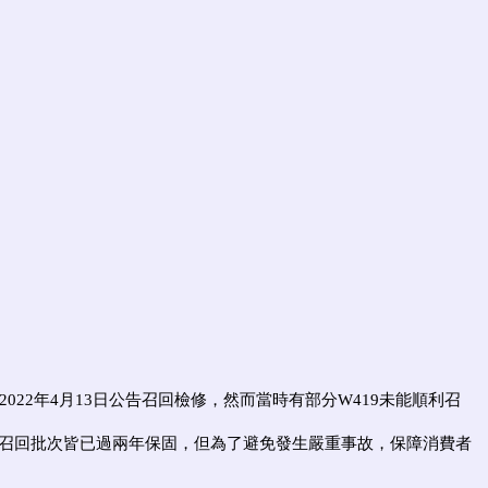
2022
年
4
月
13
日公告召回檢修，然而當時有部分
W419
未能順利召
然召回批次皆已過兩年保固，但為了避免發生嚴重事故，保障消費
者