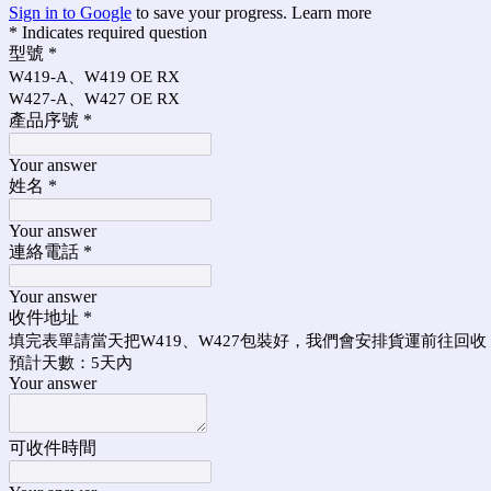
Sign in to Google
to save your progress.
Learn more
* Indicates required question
型號
*
W419-A、W419 OE RX
W427-A、W427 OE RX
產品序號
*
Your answer
姓名
*
Your answer
連絡電話
*
Your answer
收件地址
*
填完表單請當天把W419、W427包裝好，我們會安排貨運前往回收
預計天數：5天內
Your answer
可收件時間