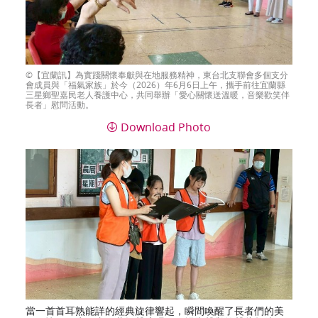
【宜蘭訊】為實踐關懷奉獻與在地服務精神，東台北支聯會多個支分
會成員與「福氣家族」於今（2026）年6月6日上午，攜手前往宜蘭縣
三星鄉聖嘉民老人養護中心，共同舉辦「愛心關懷送溫暖，音樂歡笑伴
長者」慰問活動。
Download Photo
當一首首耳熟能詳的經典旋律響起，瞬間喚醒了長者們的美