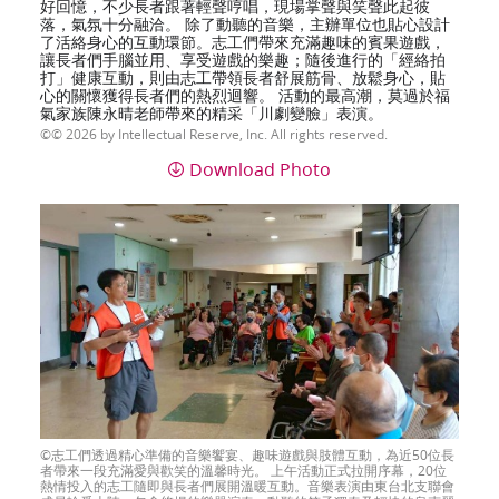
好回憶，不少長者跟著輕聲哼唱，現場掌聲與笑聲此起彼
落，氣氛十分融洽。 除了動聽的音樂，主辦單位也貼心設計
了活絡身心的互動環節。志工們帶來充滿趣味的賓果遊戲，
讓長者們手腦並用、享受遊戲的樂趣；隨後進行的「經絡拍
打」健康互動，則由志工帶領長者舒展筋骨、放鬆身心，貼
心的關懷獲得長者們的熱烈迴響。 活動的最高潮，莫過於福
氣家族陳永晴老師帶來的精采「川劇變臉」表演。
© 2026 by Intellectual Reserve, Inc. All rights reserved.
Download Photo
志工們透過精心準備的音樂饗宴、趣味遊戲與肢體互動，為近50位長
者帶來一段充滿愛與歡笑的溫馨時光。 上午活動正式拉開序幕，20位
熱情投入的志工隨即與長者們展開溫暖互動。音樂表演由東台北支聯會