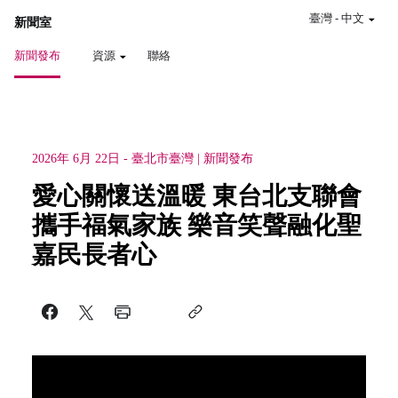
臺灣
-
中文
新聞室
新聞發布
資源
聯絡
2026年 6月 22日
-
臺北市
臺灣
新聞發布
愛心關懷送溫暖 東台北支聯會
攜手福氣家族 樂音笑聲融化聖
嘉民長者心