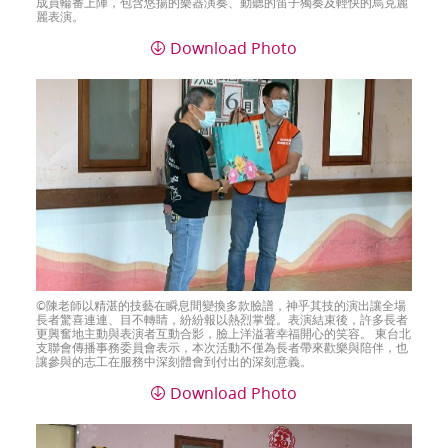
成員輪番上陣，包含悠揚的樂器演奏、動聽的笛子獨奏及輕快的烏克麗
麗表演。
Download Photo
陳老師以精湛的技藝在瞬息間變換多款臉譜，神乎其技的演出讓全場
長者驚喜連連、目不轉睛，紛紛報以熱烈掌聲。表演結束後，許多長者
更興奮地主動與表演者互動合影，臉上洋溢著幸福開心的笑容。 東台北
支聯會傳播事務委員會表示，本次活動不僅為長者帶來歡樂與陪伴，也
讓參與的志工在服務中深刻體會到付出的深刻意義。
Download Photo