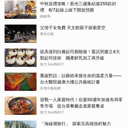
中秋送禮攻略！新光三越集結逾255款好
禮 8/7起線上線下開放預購
姊妹淘
父偕子女免費 天文館親子探索星空
青年日報
從高達到白黴起司都能做！畜試所建立4大
類起司技術 國產鮮乳加工再升級
食力 foodNEXT
重啟對話：以藝術承接生命的溫柔力量——
台大醫院健康大樓公共藝術計畫
非池中藝術網
迎戰一人家庭時代！欣葉50週年加速布局零
售市場 從台菜餐廳走進家庭餐桌
食力 foodNEXT
「海線潮旅行」 探索北高雄漁村魅力