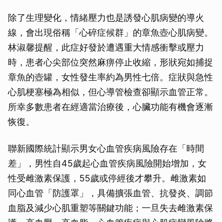
除了生理變化，情緒壓力也是誘發心肌病變的導火
線，會出現俗稱「心碎症候群」的章魚壺心肌病變。
林淑馨提醒，此症好發於遭遇重大情感衝擊或壓力
時，患者心尖部位突然麻痹停止收縮，形狀宛如捕捉
章魚的壺罐，女性發生率約為男性七倍。症狀與急性
心肌梗塞極為相似，但心導管檢查卻顯示血管正常。
所幸多數患者在經適當治療後，心臟功能有機會逐漸
恢復。
聯新國際統計顯示男女心血管疾病風險存在「時間
差」，男性自45歲起心血管疾病風險開始增加，女
性受雌激素保護，55歲或停經後才攀升。雌激素如
同心血管「防護罩」，具備擴張血管、抗發炎、調節
血脂及減少心肌重塑等關鍵功能；一旦失去雌激素保