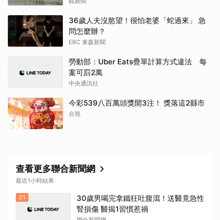
鏡新聞
36歲人夫沒慾望！很怕老婆「蛇過來」 急
問怎麼辦？
EBC 東森新聞
勞動部：Uber Eats疊單計算方式違法 每
案可罰2萬
中央通訊社
今彩539八百萬頭獎開3注！ 獎落這2縣市
台視
查看更多聯合新聞網
最近1小時結果
01
30歲男喝完拿鐵狂吐腹瀉！送醫竟急性
腎損傷 醫揭1習慣惹禍
聯合新聞網