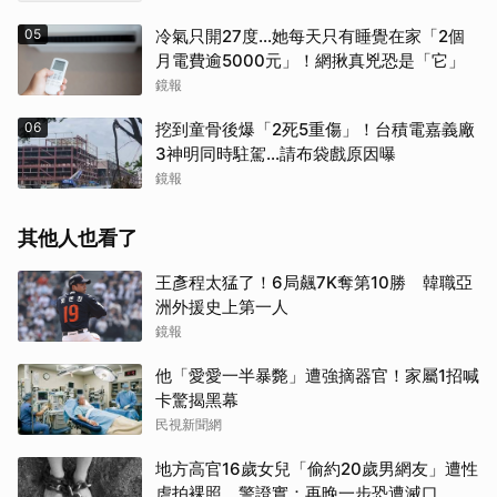
05
冷氣只開27度…她每天只有睡覺在家「2個
月電費逾5000元」！網揪真兇恐是「它」
鏡報
06
挖到童骨後爆「2死5重傷」！台積電嘉義廠
3神明同時駐駕...請布袋戲原因曝
鏡報
其他人也看了
王彥程太猛了！6局飆7K奪第10勝 韓職亞
洲外援史上第一人
鏡報
他「愛愛一半暴斃」遭強摘器官！家屬1招喊
卡驚揭黑幕
民視新聞網
地方高官16歲女兒「偷約20歲男網友」遭性
虐拍裸照 警證實：再晚一步恐遭滅口