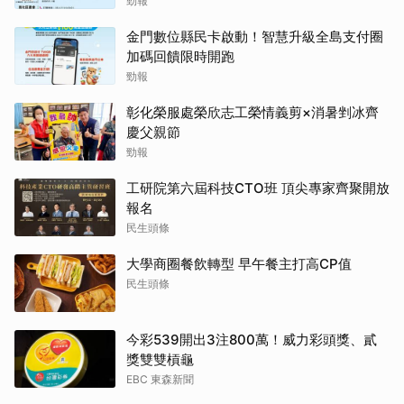
勁報
金門數位縣民卡啟動！智慧升級全島支付圈
加碼回饋限時開跑
勁報
彰化榮服處榮欣志工榮情義剪×消暑剉冰齊
慶父親節
勁報
工研院第六屆科技CTO班 頂尖專家齊聚開放
報名
民生頭條
大學商圈餐飲轉型 早午餐主打高CP值
民生頭條
今彩539開出3注800萬！威力彩頭獎、貳
獎雙雙槓龜
EBC 東森新聞