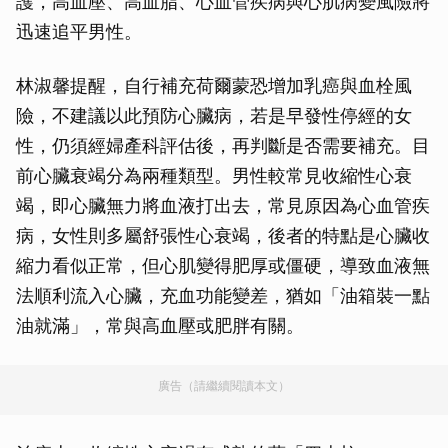
護，高血壓、高血脂、心血管疾病與心肌病變風險將
迅速追平男性。
林淑馨提醒，自行補充荷爾蒙恐增加乳癌與血栓風
險，不建議以此預防心臟病，若是早發性停經的女
性，仍須經婦產科評估後，再判斷是否需要補充。目
前心臟衰竭分為兩種類型。男性較常見收縮性心衰
竭，即心臟無力將血液打出去，常見原因為心血管疾
病，女性則多屬舒張性心衰竭，後者的特點是心臟收
縮力看似正常，但心肌變得肥厚或僵硬，導致血液無
法順利流入心臟，充血功能變差，猶如「油箱裝一點
油就滿」，常與高血壓或肥胖有關。
廣告（請繼續閱讀本文）