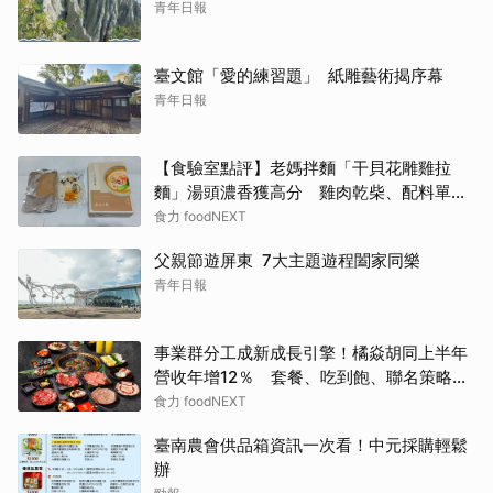
青年日報
臺文館「愛的練習題」 紙雕藝術揭序幕
青年日報
【食驗室點評】老媽拌麵「干貝花雕雞拉
麵」湯頭濃香獲高分 雞肉乾柴、配料單調
成扣分點
食力 foodNEXT
父親節遊屏東 7大主題遊程闔家同樂
青年日報
事業群分工成新成長引擎！橘焱胡同上半年
營收年增12％ 套餐、吃到飽、聯名策略帶
動新客
食力 foodNEXT
臺南農會供品箱資訊一次看！中元採購輕鬆
辦