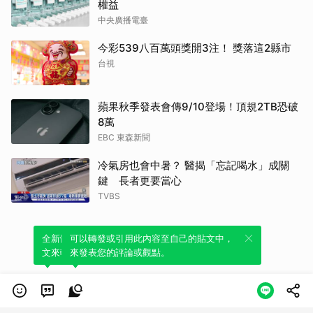
權益
中央廣播電臺
今彩539八百萬頭獎開3注！ 獎落這2縣市
台視
蘋果秋季發表會傳9/10登場！頂規2TB恐破
8萬
EBC 東森新聞
冷氣房也會中暑？ 醫揭「忘記喝水」成關
鍵 長者更要當心
TVBS
全新體驗！一鍵引用此內容，透過發布貼
可以轉發或引用此內容至自己的貼文中，
文來輕鬆表達個人立場。
來發表您的評論或觀點。