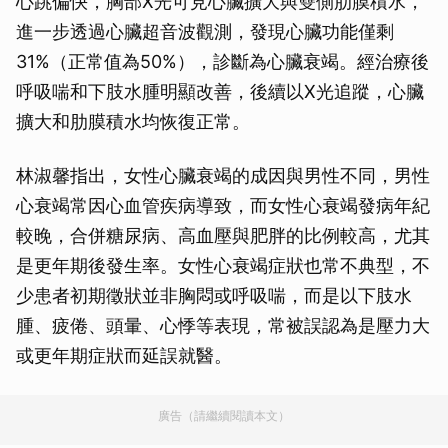
心跳偏快，胸部X光可見心臟擴大與雙側肋膜積水，
進一步透過心臟超音波觀測，發現心臟功能僅剩
31%（正常值為50%），診斷為心臟衰竭。經治療後
呼吸喘和下肢水腫明顯改善，後續以X光追蹤，心臟
擴大和肋膜積水均恢復正常。
林淑馨指出，女性心臟衰竭的成因與男性不同，男性
心衰竭常因心血管疾病導致，而女性心衰竭發病年紀
較晚，合併糖尿病、高血壓與肥胖的比例較高，尤其
是更年期後發生率。女性心衰竭症狀也常不典型，不
少患者初期徵狀並非胸悶或呼吸喘，而是以下肢水
腫、疲倦、頭暈、心悸等表現，常被誤認為是壓力大
或更年期症狀而延誤就醫。
廣告（請繼續閱讀本文）