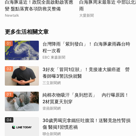
白海豚逼近！政院全面啟動啟害應
白海豚周末最靠近 中部以北
變 盤點落實各項防救災整備
雨
Newtalk
大愛新聞
更多生活相關文章
01
台灣降雨「紫到發白」！ 白海豚豪雨轟台時
程一次看
EBC 東森新聞
02
3好友「冒同1症狀」！竟接連大腸癌逝 營
養師曝3警訊快就醫
三立新聞網
03
純棉衣物吸汗「臭到想丟」 內行曝原因！
2材質夏天別穿
壹蘋新聞網
04
30歲男喝完拿鐵狂吐腹瀉！送醫竟急性腎損
傷 醫揭1習慣惹禍
聯合新聞網