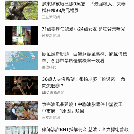
屏東綠鬣蜥已抓9萬隻 「最強獵人」夫妻
檔狂領98萬元禮券
三立新聞網
71歲姜厚任認愛小24歲女友 超狂背景曝光
民視新聞網
颱風最新動態｜白海豚颱風路徑、颱風假標
準、各縣市暴風侵襲機率一次看
數位時代
36歲人夫沒慾望！很怕老婆「蛇過來」 急
問怎麼辦？
EBC 東森新聞
致癌油風暴延燒！中聯油脂遞件申請復工
中市府「1原因」駁回
三立新聞網
律師涉詐BNT採購佣金 慈濟：全力捍衛善款