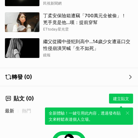
民視新聞網
丁柔安保險箱遭竊「700萬元全被偷」！
兇手竟是他...嘆：提前穿幫
ETtoday星光雲
繼父從國中侵犯到高中…14歲少女遭逼口交
性侵崩潰哭喊「生不如死」
鏡報
取消
轉發 (0)
貼文 (0)
建立貼文
最新
熱門
全新體驗！一鍵引用此內容，透過發布貼
文來輕鬆表達個人立場。