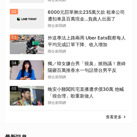
02
6000元罰單揪出235萬欠款 租車公司
遭扣車及百萬現金…負責人出面了
聯合新聞網
03
外送專法上路兩周 Uber Eats觀察每人
平均完成訂單下降、收入增加
聯合新聞網
04
獨／韓女嫌台男「很臭」掀熱議！唐綺
陽砸百萬推香水一句話替台男平反
聯合新聞網
05
晚安小雞闖民宅直播遭求償30萬 他喊
「很合理」盼重新做人
聯合新聞網
查看更多