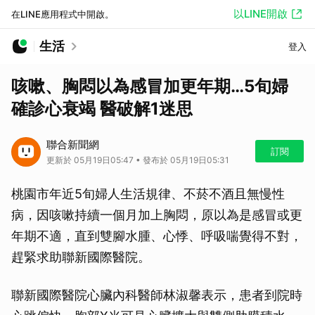
以LINE開啟
在LINE應用程式中開啟。
生活
登入
咳嗽、胸悶以為感冒加更年期…5旬婦
確診心衰竭 醫破解1迷思
聯合新聞網
訂閱
更新於 05月19日05:47 • 發布於 05月19日05:31
桃園市年近5旬婦人生活規律、不菸不酒且無慢性
病，因咳嗽持續一個月加上胸悶，原以為是感冒或更
年期不適，直到雙腳水腫、心悸、呼吸喘覺得不對，
趕緊求助聯新國際醫院。
聯新國際醫院心臟內科醫師林淑馨表示，患者到院時