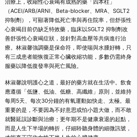
治療上，收縮性心衰竭有成熟的藥「四本柱」
（ACEI/ARB/ARNI、Beta-blocker、MRA、SGLT2
抑制劑），可顯著降低死亡率與再住院率，但舒張性
心衰竭目前仍缺乏特效藥，臨床以SGLT2 抑制劑改
善舒張性心衰竭症狀，並針對高血壓等共病進行治
療。林淑馨強調藥是保命符，即使喘與水腫好轉，只
有三成患者能恢復正常心臟收縮功能，多數仍需終身
服藥以降低復發率與死亡風險。
林淑馨說明護心之道，最好的藥方就在生活中。飲食
應遵循「低鹽、低油、低糖、高纖維」原則，並維持
每周5天、每次30分鐘的有氧運動如快走、太極。最
重要的是，不要因為不好意思或怕小題大做，而不敢
就醫延誤診斷與治療；更年期不是健康衰退的起點，
而是人生下半場的轉折，仔細聆聽身體的細微訊號，