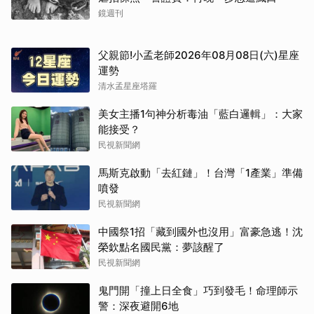
鏡週刊
父親節!小孟老師2026年08月08日(六)星座
運勢
清水孟星座塔羅
美女主播1句神分析毒油「藍白邏輯」：大家
能接受？
民視新聞網
馬斯克啟動「去紅鏈」！台灣「1產業」準備
噴發
民視新聞網
中國祭1招「藏到國外也沒用」富豪急逃！沈
榮欽點名國民黨：夢該醒了
民視新聞網
鬼門開「撞上日全食」巧到發毛！命理師示
警：深夜避開6地