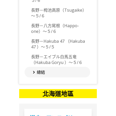
５/６
長野－栂池高原（Tsugaike）
～５/６
長野－八方尾根（Happo-
one）～５/６
長野－Hakuba 47 （Hakuba
47 ）～５/５
長野－エイブル白馬五竜
（Hakuba Goryu ）～５/６
總結
北海道地區