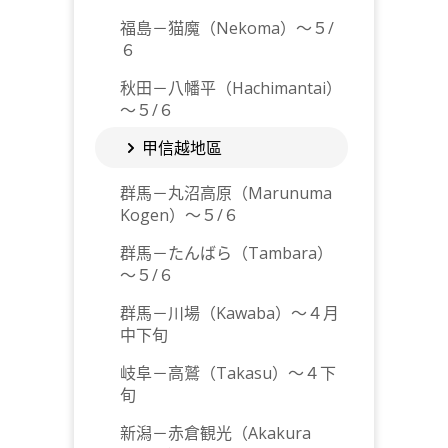
福島－猫魔（Nekoma）～５/
６
秋田－八幡平（Hachimantai）
～５/６
甲信越地區
群馬－丸沼高原（Marunuma
Kogen）～５/６
群馬－たんばら（Tambara）
～５/６
群馬－川場（Kawaba）～４月
中下旬
岐阜－高鷲（Takasu）～４下
旬
新潟－赤倉観光（Akakura