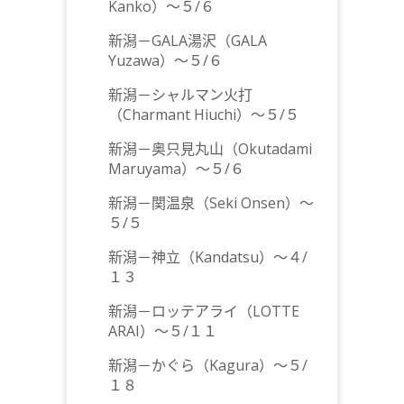
Kanko）～５/６
新潟－GALA湯沢（GALA
Yuzawa）～５/６
新潟－シャルマン火打
（Charmant Hiuchi）～５/５
新潟－奥只見丸山（Okutadami
Maruyama）～５/６
新潟－関温泉（Seki Onsen）～
５/５
新潟－神立（Kandatsu）～４/
１３
新潟－ロッテアライ（LOTTE
ARAI）～５/１１
新潟－かぐら（Kagura）～５/
１８