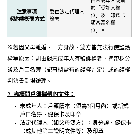
由未成年人親簽
於「委託人欄
注意事項
-
委由法定代理人
位」及「印鑑卡
契約書簽署方式
簽署
顧客簽名欄
位」。
※若因父母離婚、一方身故、雙方皆無法行使監護
權等原因：則由對未成年人有監護權者，攜帶身分
證及戶口名簿（記事欄需有監護權判定）或監護權
判決書到場辦理。
2.
臨櫃開戶須攜帶的文件：
未成年人：戶籍謄本（須為
3
個月內）或新式
戶口名簿、健保卡及印章
法定代理人（如父母雙方）：身分證、健保卡
（或其他第二證明文件等）及印章