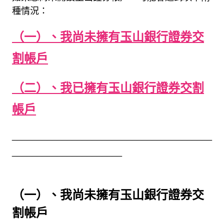
種情況：
（一）、
我尚未擁有玉山銀行證券交
割帳戶
（二）、
我已擁有玉山銀行證券交割
帳戶
_
_
_
_
_
_
_
_
_
_
_
_
_
_
_
_
_
_
_
_
_
_
_
_
_
_
_
_
_
_
_
_
_
_
_
_
_
_
_
_
_
_
_
_
_
_
_
_
_
_
_
_
_
_
_
_
_
_
_
_
_
_
（一）、我尚未擁有玉山銀行證券交
割帳戶