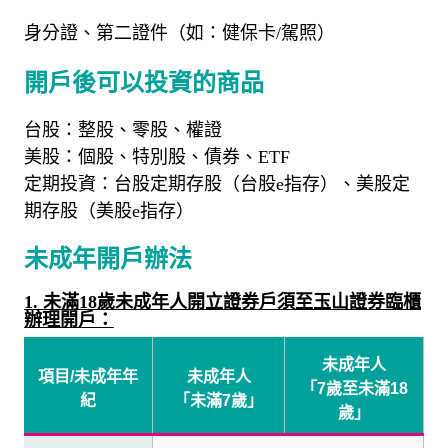
身分證、第二證件（如：健保卡/駕照）
開戶後可以投資的商品
台股：整股、零股、權證
美股：個股、特別股、債券、ETF
定期投資：台股定期存股（台股e指存）、美股定
期存股（美股e指存）
未成年開戶辦法
1.
未滿
18
歲未成年人開立證券戶須至玉山證券臨櫃
辦理開戶：
未成年人
項目
/
未成年年
未成年人
「
7
歲至未滿
18
紀
「未滿
7
歲」
歲」