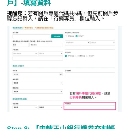
戶】
-
填寫資料
提醒您：
若有開戶專屬代碼共
5
碼，但先前開戶步
驟忘記輸入，請在「行銷專員」欄位輸入。
Step 8:
【申請玉山銀行證券交割帳