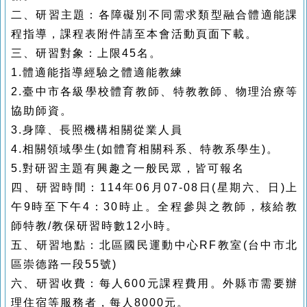
二、
研習主題：
各障礙別不同需求類型融合體適能課
程指導，課程表附件請至本會活動頁面下載。
三、
研習對象
：上限
45
名。
1.
體適能
指導經驗之體適能教練
2.臺中市各級學校體育教師、特教教師、物理治療等
協助師資。
3.身障、長照機構相關從業人員
4.
相關領域學生
(
如體育相關科系、特教系學生
)
。
5.對研習主題有興趣之一般民眾，皆可報名
四、
研習時間
：
114
年
06
月
07-08
日
(
星期六、日
)
上
午
9
時至下午
4：30
時止。全程參與之教師，核給教
師特教/教保研習時數
12
小時。
五、
研習地點：北區國民運動中心RF教室(台中市北
區崇德路一段55號)
六、
研習收費：
每人
600
元課程費用。外縣市需要辦
理住宿等服務者，每人8000元。