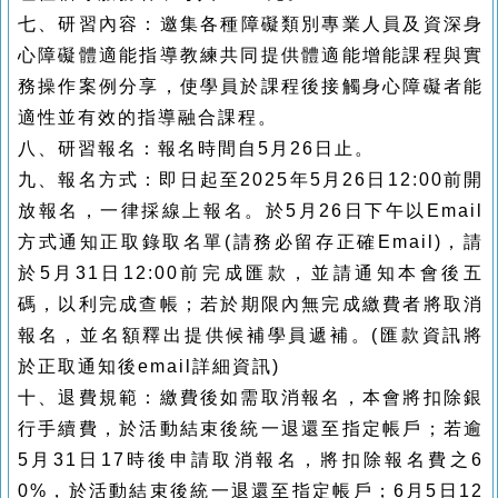
七、
研習內容
：
邀集各種障礙類別專業人員及資深身
心障礙體適能指導教練共同提供體適能增能課程與實
務操作案例分享，使學員於課程後接觸身心障礙者能
適性並有效的指導融合課程。
八、
研習報名
：報名時間自5月26
日止。
九、報名方式：即日起至2025年5月26日12:00前開
放報名，一律採線上報名。於5月26日下午以Email
方式通知正取錄取名單(請務必留存正確Email)，請
於5月31日12:00前完成匯款，並請通知本會後五
碼，以利完成查帳；若於期限內無完成繳費者將取消
報名，並名額釋出提供候補學員遞補。(匯款資訊將
於正取通知後email詳細資訊)
十、退費規範：繳費後如需取消報名，本會將扣除銀
行手續費，於活動結束後統一退還至指定帳戶；若逾
5月31日17時後申請取消報名，將扣除報名費之6
0%，於活動結束後統一退還至指定帳戶；6月5日12