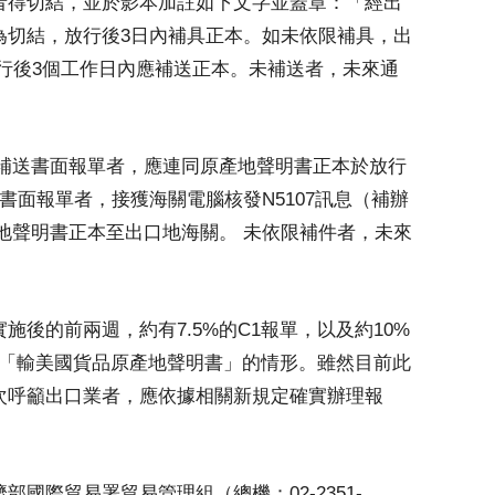
者得切結，並於影本加註如下文字並蓋章：「經出
為切結，放行後3日內補具正本。如未依限補具，出
行後3個工作日內應補送正本。未補送者，未來通
需補送書面報單者，應連同原產地聲明書正本於放行
書面報單者，接獲海關電腦核發N5107訊息（補辦
產地聲明書正本至出口地海關。 未依限補件者，未來
後的前兩週，約有7.5%的C1報單，以及約10%
附「輸美國貨品原產地聲明書」的情形。雖然目前此
次呼籲出口業者，應依據相關新規定確實辦理報
國際貿易署貿易管理組（總機：02-2351-