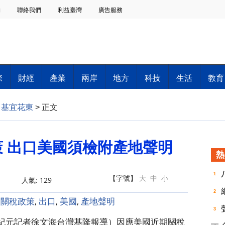
物
聯絡我們
利益臺灣
廣告服務
際
財經
產業
兩岸
地方
科技
生活
教育
>
基宜花東
>
正文
 出口美國須檢附產地聲明
熱
1
【字號】
大
中
小
人氣: 129
2
:
關稅政策
,
出口
,
美國
,
產地聲明
3
（大紀元記者徐文海台灣基隆報導）因應美國近期關稅