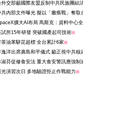
台外交部籲國際友盟反制中共民族團結法
圖
中共內部文件曝光 擬以「癱瘓戰」奪取台北
圖
SpaceX擴大AI布局 馬斯克：資料中心全面採用輝達晶片
圖
畜試所15年研發 突破國產起司技術
圖
苦茶油苯駢芘超標 全台累計6家
圖
李逸洋出席廣島和平儀式 籲正視中共核武擴張
圖
林淑芬促修食安法 重大食安警訊應強制通報
圖
漢光演習次日 多地驗證拒止作戰能力
圖