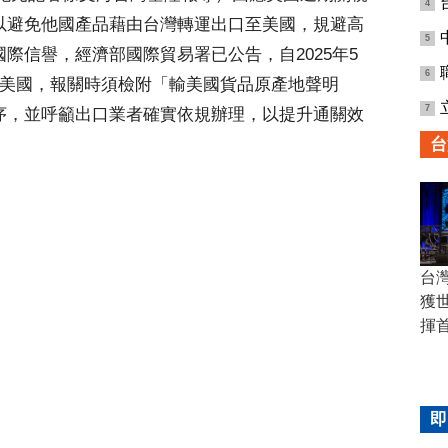
4
以避免他國產品藉由台灣轉運出口至美國，規避高
5
際信譽，經濟部國際貿易署已公告，自2025年5
6
至美國，報關時須檢附「輸美國貨品原產地聲明
7
序，並呼籲出口業者確實依規辦理，以提升通關效
台
台
獲
揮
即