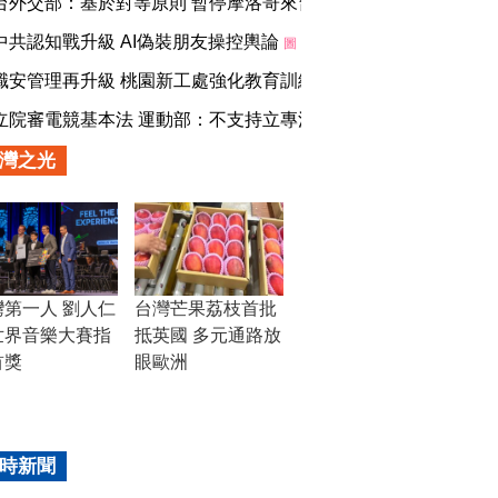
台外交部：基於對等原則 暫停摩洛哥來台簽證
圖
中共認知戰升級 AI偽裝朋友操控輿論
圖
職安管理再升級 桃園新工處強化教育訓練落實工地安全
圖
立院審電競基本法 運動部：不支持立專法
圖
灣之光
灣第一人 劉人仁
台灣芒果荔枝首批
世界音樂大賽指
抵英國 多元通路放
首獎
眼歐洲
時新聞