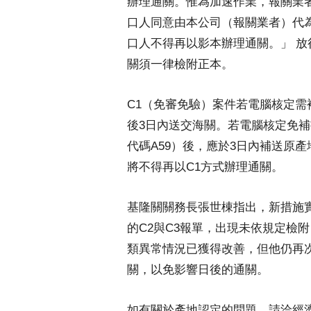
辦理通關。惟為加速作業，報關業
口人同意由本公司（報關業者）代
口人不得再以影本辦理通關。」 放
關須一律檢附正本。
C1（免審免驗）案件若電腦核定
後3日內送交海關。若電腦核定免補
代碼A59）後，應於3日內補送原
將不得再以C1方式辦理通關。
基隆關關務長張世棟指出，新措施實施
的C2與C3報單，出現未依規定檢
類異常情況已獲得改善，但他仍再
關，以免影響日後的通關。
如有關於產地認定的問題，請洽經濟部