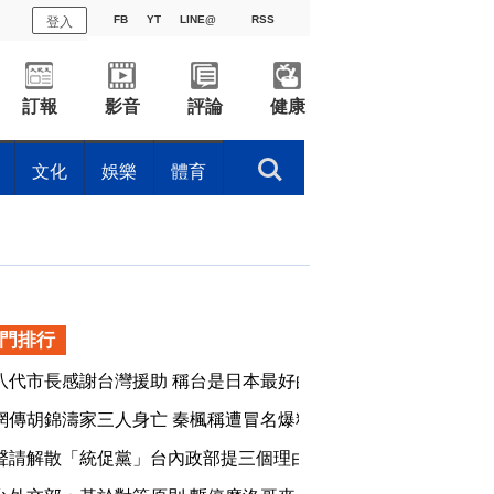
登入
FB
YT
LINE@
RSS
訂報
影音
評論
健康
搜索
文化
娛樂
體育
門排行
八代市長感謝台灣援助 稱台是日本最好的鄰居
圖
網傳胡錦濤家三人身亡 秦楓稱遭冒名爆料
圖
聲請解散「統促黨」台內政部提三個理由
圖