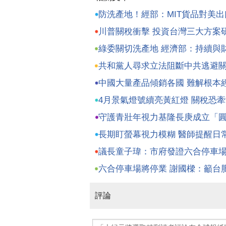
防洗產地！經部：MIT貨品對美出
川普關稅衝擊 投資台灣三大方案
綠委關切洗產地 經濟部：持續與
共和黨人尋求立法阻斷中共逃避
中國大量產品傾銷各國 難解根本
4月景氣燈號續亮黃紅燈 關稅恐
守護青壯年視力基隆長庚成立「
長期盯螢幕視力模糊 醫師提醒日
議長童子瑋：市府發證六合停車
六合停車場將停業 謝國樑：籲台
評論