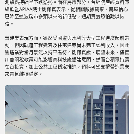
測驗點持續呈下跌態勢。而在房市部分，台經院產經資料庫
總監暨APIAA院士劉佩真表示，從相關數據觀察，購屋信心
已降至這波房市多頭以來的新低點，短期買氣恐怕難以恢
復。
營建業表現方面，雖然受國道與水利等大型工程進度超前帶
動，但因軌道工程延宕及住宅建案尚未完工認列收入，因此
營造業對當月景氣以持平看待。劉佩真說，展望未來，儘管
川普關稅政策可能影響高科技廠擴建意願，然而台積電持續
在台投資，加上公共工程穩定推進，預料可望支撐營造業未
來景氣維持穩定。