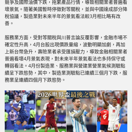
競爭及國際油價下跌，拖累產品行情，導致相關業者普遍看
壞景氣。隨著美國暫時停徵對等關稅，並與中國達成部分降
稅協議，製造業對未來半年的景氣看法較3月相比略有改
善。
服務業方面，受對等關稅與川普言論反覆影響，金融市場不
確定性升高，4月台股出現價跌量縮，波動明顯加劇，再加
上新台幣急升，壽險業者承受匯損壓力，導致金融相關業者
普遍看壞4月景氣表現，對未來半年景氣看法也多持保守或
轉弱看法。4月份製造業、服務業與營建業營業氣候測驗點
續呈下跌態勢，其中，製造業測驗點已連續三個月下跌，服
務業呈連續四個月下跌態勢。