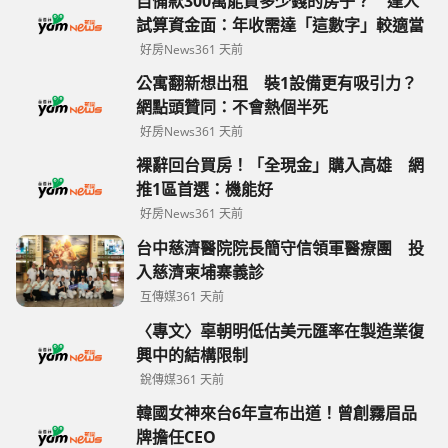
自備款300萬能買多少錢的房子？ 達人
試算資金面：年收需達「這數字」較適當
好房News
361 天前
公寓翻新想出租 裝1設備更有吸引力？
網點頭贊同：不會熱個半死
好房News
361 天前
裸辭回台買房！「全現金」購入高雄 網
推1區首選：機能好
好房News
361 天前
台中慈濟醫院院長簡守信領軍醫療團 投
入慈濟柬埔寨義診
互傳媒
361 天前
〈專文〉辜朝明低估美元匯率在製造業復
興中的結構限制
銳傳媒
361 天前
韓國女神來台6年宣布出道！曾創霧眉品
牌擔任CEO