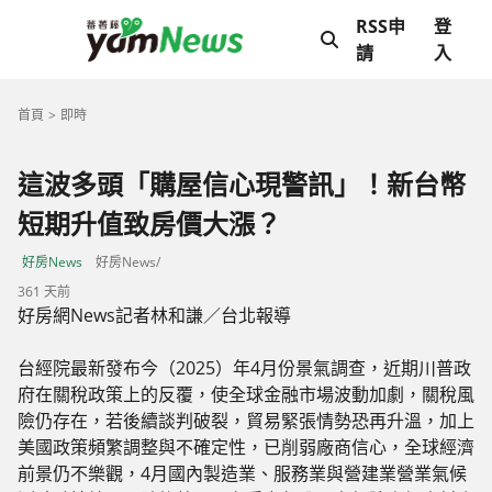
RSS申
登
請
入
首頁
即時
這波多頭「購屋信心現警訊」！新台幣
短期升值致房價大漲？
好房News
好房News/
361 天前
好房網News記者林和謙／台北報導
台經院最新發布今（2025）年4月份景氣調查，近期川普政
府在關稅政策上的反覆，使全球金融市場波動加劇，關稅風
險仍存在，若後續談判破裂，貿易緊張情勢恐再升溫，加上
美國政策頻繁調整與不確定性，已削弱廠商信心，全球經濟
前景仍不樂觀，4月國內製造業、服務業與營建業營業氣候