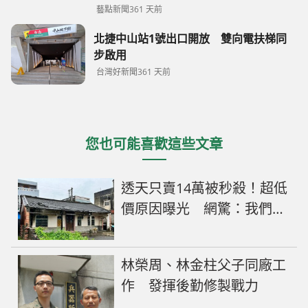
藝點新聞
361 天前
北捷中山站1號出口開放 雙向電扶梯同
步啟用
台灣好新聞
361 天前
您也可能喜歡這些文章
透天只賣14萬被秒殺！超低
價原因曝光 網驚：我們都
買得起
林榮周、林金柱父子同廠工
作 發揮後勤修製戰力