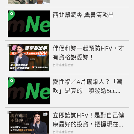
西北幫凋零 龔書清淡出
PR
伴侶和妳一起預防HPV，才
有資格說愛妳！
台灣癌症基金會
愛性福／A片攏騙人？「潮
吹」是真的 噴發逾5cc多
混漏尿
PR
立即諮詢HPV！是對自己健
康最好的投資，把握現在不
嫌晚！
台灣癌症基金會