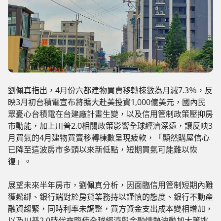
劉佩真指出，4月份六都建物買賣移轉棟數為月減7.3％，反
映3月初台積電宣布將擴大赴美投資1,000億美元，國內民
眾憂心台積電在台建廠計畫生變，以及信用管制政策壓抑房
市動能，加上川普2.0相關政策影響全球經濟深遠，讓反映3
月買氣的4月建物買賣移轉棟數呈現疲軟，「顯然購屋信心
已降至這波房市多頭以來新低點，短期買氣可能難以恢
復」。
展望未來半年房市，劉佩真分析，因面臨信用管制短期內難
獲鬆綁、銀行端對於房貸業務持以謹慎的態度、銀行不動產
融資趨緊，同時利率未調整，買方資金支出成本變相增加，
以及川普2.0時代來臨使全球經濟與金融情勢波動加大等挑