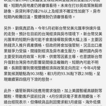
戰，短期內房地產仍將審慎看待。未來在打炒房政策無鬆綁
跡象、房貸利率仍達2％以上及經濟不確定性加劇下，房市
短期內較難回溫，整體情勢仍須審慎看待。
另外，劉佩真認為，今年5月初新台幣兌美元匯率快速升值
的走勢，預計在目前的台灣經濟與房市環境下，新台幣兌美
元匯率的短期升值可能不會直接導致房價大幅上漲，主要因
熱錢流入推升資產價格，但政府將會加強管制，況且出口產
業競爭力受損，間接對經濟及房市產生壓力，顯然國內房市
主要受到政府政策、利率、供需等因素主導，也意謂新台幣
升值對台灣房市的影響是間接且複雜的，短期內可能不明
顯，長期影響則需視整體經濟與政策走向而定。今年4月營
業氣候測驗點為90.38點，較3月的93.36點下跌2.98點，呈
現連續第四個月下滑的態勢。
此外，儘管新興科技應用需求強勁，加上美國暫緩高額對等
關稅，帶動客戶提前拉貨，4月份資訊電子業表現續強，不
過台經院表示，但傳統貨品則因需求較3月疲弱、海外低價