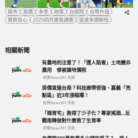
房市
房價
多空
政策
台經院
台幣升值
買房信心
2025四月景氣調查
這波多頭新低
相關新聞
有農地的注意了！「遭人陷害」土地變非
農用 慘被課地價稅
好房News
361 天前
房價直逼台南？科技廊帶很強、嘉義「亮
點區」近3年漲幅曝！
好房News
361 天前
「婚育宅」救得了少子化？專家搖頭…反
觀南韓做對什麼救了生育率
好房News
361 天前