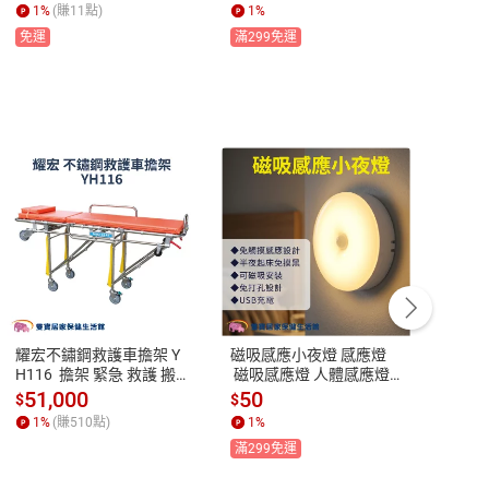
1
%
(賺
11
點)
1
%
1
%
免運
滿299免運
滿29
耀宏不鏽鋼救護車擔架 Y
磁吸感應小夜燈 感應燈
耀宏塑
H116  擔架 緊急 救護 搬
 磁吸感應燈 人體感應燈
 附2
運
 不插電夜燈 床頭燈 櫥櫃
護 搬
51,000
50
7,8
$
$
$
燈 床頭燈 櫥櫃燈 起夜燈
1
%
(賺
510
點)
1
%
1
%
滿299免運
免運