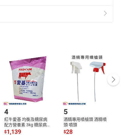
商品後起算七天內，如您不願買受所收受之商品，
並請您注意以下事項：
品損毀、刮傷、或運輸過程造成包裝破損不完整的
為您更換新品。
因此：
邊零件、發票、相關配件等均無任何遺漏，連同原來
、刮傷、髒污、包裝破損不完整之情況，導致無法完
例向您請求商品之價額。
4
5
6
紅牛愛基 均衡及糖尿病
酒精專用噴槍頭 酒精噴
中衛 
配方營養素 3kg 糖尿病適
頭 噴頭
精片 1
用 無乳糖 可管灌
1,139
28
48
$
$
$