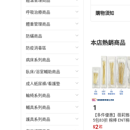
體溫管理商品
SUMO舒摩濕熱電毯
遠紅外線熱敷
OMRON手臂型血壓計
血糖機
呼吸治療商品
i LOVE艾樂舒濕熱電毯
遠紅外線護具
其他廠牌手臂型血壓計
血糖試紙
耳溫槍
購物須知
依據消保法規定
請您退回商品並
體重管理商品
TherMedic舒美立得熱敷
Muva 遠紅外線系列
隧道型血壓計
採血針/筆/酒精棉片
額溫槍
洗、吸鼻器
《一》在您收到
情形，請您儘速
防蟎商品
BWS 寶旺生熱敷墊
手腕型血壓計
血酮試紙
體溫計
噴霧器/吸入器
特殊秤
《二》如您需辦理
本店熱銷商品
1.訂單號碼
防疫消毒區
Comefree 康芙麗熱敷墊
配件/變壓器
血酮機
配件/耗材
氧氣製造機
體重計
Nevermite雷伏蟎 一般防蟎
2.姓名及聯絡電
配方系列
3.退、換貨原
病床系列商品
晶晏熱敷墊
尿酸/膽固醇/其他試紙
額溫卡/配件
血氧濃度機
日本TANITA體脂計
口罩系列商品
《三》當您欲退
Nevermite雷伏蟎 天然精油
1.請您維持商
系列
臥床/浴室輔助商品
E-G MED醫技熱敷墊
抽痰機
德國Beurer體脂計
次綠康 廣效抗菌清潔液
耀宏病床
的包裝一併退回
2.若商品發生
伊莉貝特防蟎寢具
成人紙尿褲/看護墊
APEX 雃博濕熱電毯
耗材/配件
OMRON歐姆龍體脂計
次綠康 次氯酸乾洗手液
康元病床
床邊扶手護欄
配件/專用布套
整退回本店鋪時
久道 空氣清淨機
輪椅系列商品
非動力式治療床墊
氧氣瓶
次綠康 消毒機
立新病床
紙尿褲/尿片/看護墊
包大人
日本IONION 空氣清淨機
1
輔具系列商品
Besmed貝斯美德熱敷墊
吸藥輔助器
次綠康 霧化器
一馬達電動病床
氣墊床
大象
均佳輪椅
【多件優惠】蓓莉雅
除蟎機
護具系列商品
其他品牌熱敷墊
陽壓呼吸器
寵物用抗菌清潔液
二馬達電動病床
氣墊座
安親
康揚輪椅
拐杖
5包83折 棉棒 ENT
 普通棉棒 口腔棉棒 
2
$
起
ANDWELL