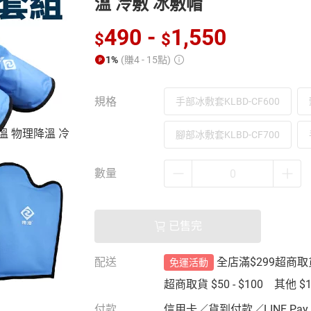
溫 冷敷 冰敷帽
490
-
1,550
$
$
1%
(賺4 - 15點)
規格
手部冰敷套KLBD-CF600
腳部冰敷套KLBD-CF700
數量
已售完
配送
全店滿$299超商
免運活動
超商取貨
$50 - $100
其他
$
付款
信用卡／貨到付款／LINE Pay