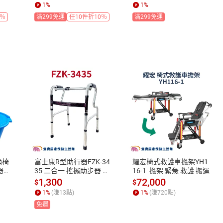
棉花
紗布 醫用紗布 滅菌紗布
1
%
1
%
塊 醫療紗布墊
7％
滿299免運
任10件折10％
滿299免運
桶椅
富士康R型助行器FZK-34
耀宏椅式救護車擔架YH1
器椅
35 二合一 搖擺助步器 助
16-1  擔架 緊急 救護 搬運
膠便
走器 FZK3435
1,300
72,000
$
$
便盆
1
%
(賺
13
點)
1
%
(賺
720
點)
免運