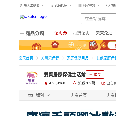
樂天生態圈
我要開店
網站導覽
購
優惠券
抽獎優惠
天天免運
商品分類
樂天首頁
美體與保健
家庭保健用品
其他家庭保
雙寶居家保健生活館
追蹤
4.9
(4368)
追蹤
1.9萬
出貨
本店類別
店家首頁
店家