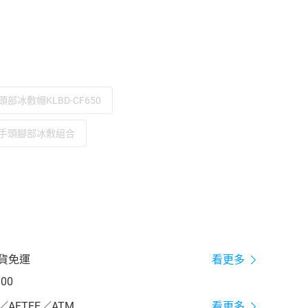
頭部冰敷帽KLBD-CF650
手頭腳部冰敷組合
取貨免運
看更多
100
／AFTEE／ATM
看更多