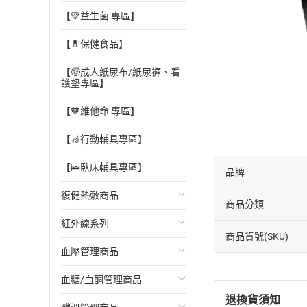
【💚益生菌 專區】
【💊保健食品】
【🧓成人紙尿布/紙尿褲、看
護墊專區】
【🧡維他命 專區】
【🦽行動輔具專區】
【🛌臥床輔具專區】
品牌
復健熱敷商品
商品分類
紅外線系列
Venture速配鼎熱敷墊
商品貨號(SKU)
血壓管理商品
Sunlus三樂事熱敷墊
紅外線燈
血糖/血酮管理商品
Beurer德國博依熱敷墊
遠紅外線治療儀
TERUMO手臂型血壓計
退換貨須知