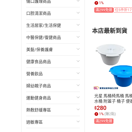
棉棒 沖洗棉棒 傷口
傷口護理商品
呼吸訓練器
噴瓶/配件
三馬達電動病床
移位帶/移位板
大王Attento
頤辰輪椅
助行器
OPPO歐柏護具
1
%
棒 普通棉花棒
滿299免運
任5件折1
京之寢 日本防蟎配方系列
口腔清潔商品
隔離衣/醫療用衣物
四馬達電動病床
減壓墊
包妥當
FZK富士康輪椅
台灣嬰堡休閒購物車
GoldenMed 愛民護具
疤痕矽膠片
駝背矯正帶
生活居家/生活保健
酒精濕紙巾
兩手搖式病床
臥床照顧用品
勤達
輕量外出輪椅
購物車/助行車
TherMedic舒美立得護具
其他傷口照護
沖牙機
本店最新到貨
中醫保健/復健商品
防護面罩
三手搖式病床
餐桌板/床上桌
金安心
躺式輪椅
洗澡馬桶椅
Venture速配鼎護具
透氣膠帶/紙膠/專用膠帶
口腔清潔用品
日本 Richell 利其爾
美髮/保養護膚
紫外線消毒棒
電動床墊
床墊/陪伴椅
康乃馨
必翔 銀髮系列
輔具配件/坐墊
MUVA護具
棉棒/壓舌板
牙膏
居家照護用品
中醫保健
健康食品商品
快篩試劑
床包/防水中單
褲型紙尿褲
輪椅周邊配件
拐杖椅
護腰系列商品
膠帶切台/配件
齒妝水
生活用品
復健商品
臉部清潔/保養
3M
營養飲品
浴室輔助用品
黏貼式紙尿褲
其他外出輪椅
斜坡板
護腕系列商品
剪刀
兒童牙刷
LED行動電源
enge鷹記維他
指甲剪
婦幼親子商品
尿袋/尿壺/便盆
恆伸 輪椅
護肘系列商品
繃帶/彈性繃帶
漱口水
瑜珈墊/瑜珈球/瑜珈用品
特殊保健食品
明倍適
Footer除臭襪系列
光星 馬桶椅馬桶 馬
運動健身商品
居家移位機
輪椅斜坡板
護腿系列商品
保健箱/急救箱
海綿牙刷
空氣清淨機
有機/健康橄欖油
益富營養飲品
大型/外出用品
SHOEPER 速配潔鞋神器
水桶 附蓋子 桶子 便
便桶 便盆椅便桶 塑
280
$
熱敷舒緩專區
餵食圍兜/餐墊
護膝系列商品
遮光眼罩
滾輪牙刷
除蟎機
速可明
力增飲
幼兒居家用品
拉筋板
機車族配件
嬰兒推車
盆 塑膠便桶 便盆椅
1
%
(賺
2
點)
 便器椅桶子
滿299免運
過敏專區
洗頭槽/洗頭帽
護踝系列商品
假牙清潔保養商品
日本P&G 3D洗衣膠球
關腱寧
三多營養飲品
嬰幼兒哺育用品
智慧手環
眼罩
汽車安全座椅
嬰兒床/遊戲床