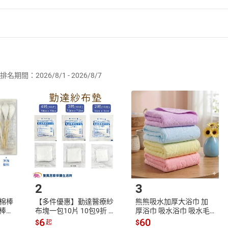
，本店提供所有消費者收受商品後七天猶豫期之權利，自您收訖
以書面或E-mail通知本店鋪，本店鋪將立即為您處理退貨事宜，
貨品後，請儘速確認您所訂購的商品，如有非人為因素所致之商
通知本公司客服人員，我們會進行商品瑕疵或損壞鑑定，並儘速
退換貨時，請E-mail或來電至本店鋪，並提供以下資訊：
排名期間：2026/8/1 - 2026/8/7
；
話，以及E-mail地址；
因(非必填)
貨時，依民法規定，您與本店鋪應互負交易解除回復原狀之責，
品之全新狀態，並請確保主要商品、使用手冊、註冊回函、週
，以便本店鋪為您處理退款事宜。
因不當使用、拆卸等人為因素所致之故障、損毀、磨損、擦傷
，本店鋪將向您酌收回復原狀之費用，或依商品之保存狀況按比
2
3
棉棒
【多件優惠】勤達醫療紗
熊熊吸水加厚大浴巾 加
棉棒
布塊一包10片 10包9折 8
厚浴巾 吸水浴巾 吸水毛
3吋
P 紗布墊 純紗布墊 純棉
巾 大毛巾 毛巾
6
60
$
$
起