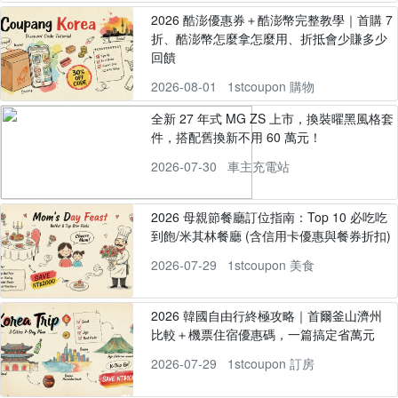
2026 酷澎優惠券＋酷澎幣完整教學｜首購 7
折、酷澎幣怎麼拿怎麼用、折抵會少賺多少
回饋
2026-08-01
1stcoupon 購物
全新 27 年式 MG ZS 上市，換裝曜黑風格套
件，搭配舊換新不用 60 萬元！
2026-07-30
車主充電站
2026 母親節餐廳訂位指南：Top 10 必吃吃
到飽/米其林餐廳 (含信用卡優惠與餐券折扣)
2026-07-29
1stcoupon 美食
2026 韓國自由行終極攻略｜首爾釜山濟州
比較＋機票住宿優惠碼，一篇搞定省萬元
2026-07-29
1stcoupon 訂房