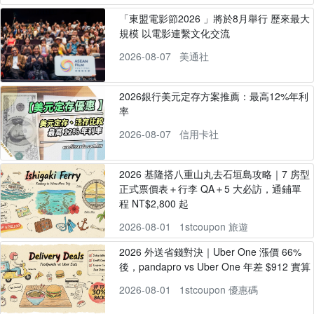
「東盟電影節2026 」將於8月舉行 歷來最大
規模 以電影連繫文化交流
2026-08-07
美通社
2026銀行美元定存方案推薦：最高12%年利
率
2026-08-07
信用卡社
2026 基隆搭八重山丸去石垣島攻略｜7 房型
正式票價表＋行李 QA＋5 大必訪，通鋪單
程 NT$2,800 起
2026-08-01
1stcoupon 旅遊
2026 外送省錢對決｜Uber One 漲價 66%
後，pandapro vs Uber One 年差 $912 實算
2026-08-01
1stcoupon 優惠碼