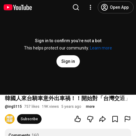
Open App
Sign in to confirm you’re not a bot
This helps protect our community.
Learn more
Sign in
韓國人來台騎車意外出車禍！！開始對「台灣交通」感到害
@
ing5115
757 likes
19K views
5 years ago
more
Subscribe
Comments
160