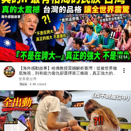
52:04
【海外感動故事】哈佛教授震撼解析臺灣：從被世界徹
底無視，到有能力復仇卻選擇第三條路，真正強大的答
案竟令全班沉默落淚不止
世界看台灣
New
4.4K views