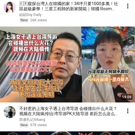
🇰🇷窺探台灣人在韓國的家！34坪只要1000多萬！社
區超級豪華！三星工程師的新家開箱｜韓國 Room
Tour｜紹紹 Soy Daily
紹紹Soy Daily
New
26K views
19:09
不好惹的上海女子遇上台湾导游 会碰撞出什么火花？
视频在大陆疯传|台湾导游PK大陆导游 差距怎么这么大|
两岸文明的巨大鸿沟 让我家去台湾旅游更加遥遥无期
西康札记Xikang
New
97K views