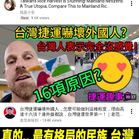
Taiwan’s Rice Harvest Is Stunning! Mainland Netizens:
A True Utopia; Compare This to Mainland Ric...
我是小安
New
9.6K views
30:37
台灣捷運嚇壞外國人，怎麼可能做到這種程度，理由高
達十六項？連外媒都說，台灣捷運世界第一！｜老范
Mr Fan
老范有味到
•
184K views