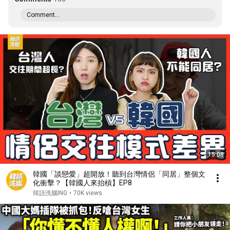
Comment...
15:08
韓國「談戀愛」超開放！聽到台灣情侶「同居」整個文
化衝擊？【韓國人來抬槓】EP8
韓語洗腦ING
•
70K views