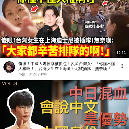
10:52
傻眼！中國大媽插隊被抓包！反嗆台灣女生「你懂不懂
人權啊！」台灣女生在上海迪士尼被插隊！無奈嘆「大
家都辛苦排隊的啊！」...小鄭在日本
小鄭
•
312K views