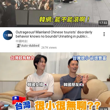
17:32
Outrageous! Mainland Chinese tourists' disorderly
behavior knows no bounds! Urinating in public i...
中國時刻
Auto-dubbed
267K views
10:38