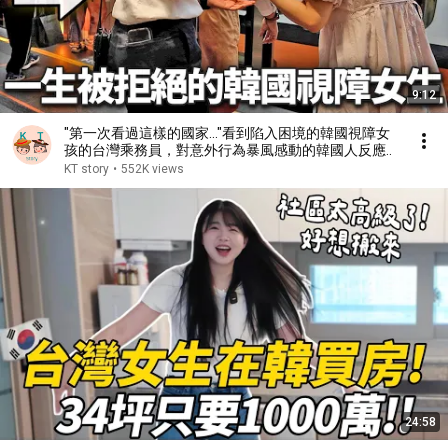
9:12
"第一次看過這樣的國家..."看到陷入困境的韓國視障女
孩的台灣乘務員，對意外行為暴風感動的韓國人反應..
KT story
•
552K views
24:58