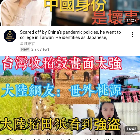
14:27
Scared off by China's pandemic policies, he went to
college in Taiwan: He identifies as Japanese,...
星域東京
New
2.9K views
14:43