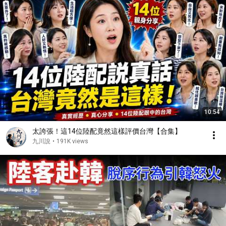
10:54
太誇張！這14位陸配竟然這樣評價台灣【合集】
九川說
•
191K views