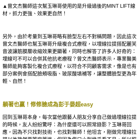
▲曾文杰醫師這次幫玉琳哥使用的是升級過後的MINT LIFT線
材，抓力更強、效果更自然！
另外，由於考量到玉琳哥略有臉型左右不對稱問題，因此這次
曾文杰醫師也幫玉琳哥升級複合式療程，以埋線拉提搭配麗芙
音波讓筋膜層收縮效果更顯著，同時也解答了許多人好奇的：
埋線可不可以合併其他抗老療程？曾文杰醫師表示，專業醫美
醫師能夠客製化複合式療程，以符合不同顧客需求，像是也有
部分案例會搭配臉頰吸脂、玻尿酸填補等，讓整體臉型更為年
輕、自然！
躺著也贏！修修臉成為彭于晏超easy
回到玉琳哥本身，每次當他跟藝人朋友分享自己做過埋線拉提
的時候，友人紛紛驚呼：為什麼還可以照常錄影？玉琳哥回
應，因為不只找對技術，也找對醫師！他坦言，剛做完埋線拉