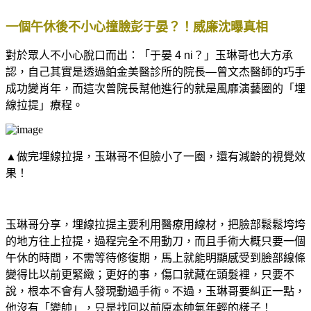
一個午休後不小心撞臉彭于晏？！威廉沈曝真相
對於眾人不小心脫口而出：「于晏 4 ni？」玉琳哥也大方承
認，自己其實是透過鉑金美醫診所的院長—曾文杰醫師的巧手
成功變肖年，而這次曾院長幫他進行的就是風靡演藝圈的「埋
線拉提」療程。
▲做完埋線拉提，玉琳哥不但臉小了一圈，還有減齡的視覺效
果！
玉琳哥分享，埋線拉提主要利用醫療用線材，把臉部鬆鬆垮垮
的地方往上拉提，過程完全不用動刀，而且手術大概只要一個
午休的時間，不需等待修復期，馬上就能明顯感受到臉部線條
變得比以前更緊緻；更好的事，傷口就藏在頭髮裡，只要不
說，根本不會有人發現動過手術。不過，玉琳哥要糾正一點，
他沒有「變帥」，只是找回以前原本帥氣年輕的樣子！