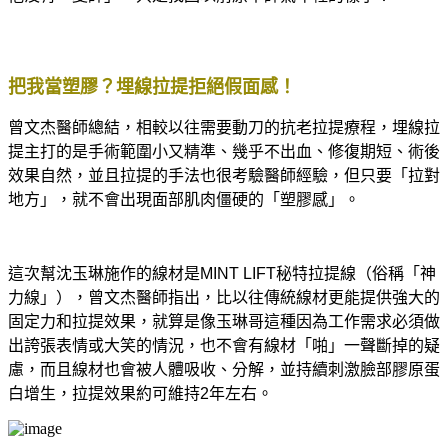
把我當塑膠？埋線拉提拒絕假面感！
曾文杰醫師總結，相較以往需要動刀的抗老拉提療程，埋線拉
提主打的是手術範圍小又精準、幾乎不出血、修復期短、術後
效果自然，並且拉提的手法也很考驗醫師經驗，但只要「拉對
地方」，就不會出現面部肌肉僵硬的「塑膠感」。
這次幫沈玉琳施作的線材是MINT LIFT秘特拉提線（俗稱「神
力線」），曾文杰醫師指出，比以往傳統線材更能提供強大的
固定力和拉提效果，就算是像玉琳哥這種因為工作需求必須做
出誇張表情或大笑的情況，也不會有線材「啪」一聲斷掉的疑
慮，而且線材也會被人體吸收、分解，並持續刺激臉部膠原蛋
白增生，拉提效果約可維持2年左右。