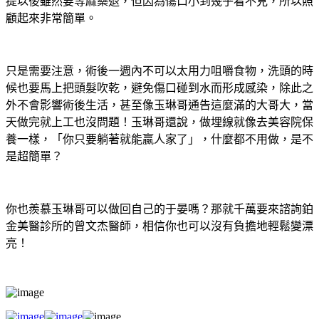
提以後雖然要等麻藥退，但因為傷口小到幾乎看不見，所以照
顧起來非常簡單。
只是需要注意，術後一週內不可以太用力咀嚼食物，洗頭的時
候也要馬上把頭髮吹乾，避免傷口碰到水而形成感染，除此之
外不會影響術後生活，甚至像玉琳哥通告這麼滿的大哥大，當
天做完就上工也沒問題！玉琳哥還說，做埋線就像去美容院保
養一樣，「你只要躺著就能贏人家了」，什麼都不用做，是不
是超簡單？
你也羨慕玉琳哥可以做回自己的于晏嗎？那就千萬要來諮詢鉑
金美醫診所的曾文杰醫師，相信你也可以沒有負擔地輕鬆變漂
亮！