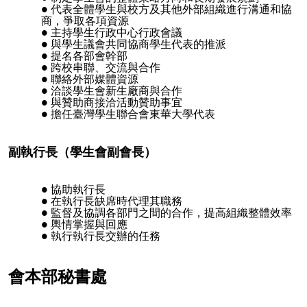
代表全體學生與校方及其他外部組織進行溝通和協
商，爭取各項資源
主持學生行政中心行政會議
與學生議會共同協商學生代表的推派
提名各部會幹部
跨校串聯、交流與合作
聯絡外部媒體資源
洽談學生會新生廠商與合作
與贊助商接洽活動贊助事宜
擔任臺灣學生聯合會東華大學代表
副執行長（學生會副會長）
協助執行長
在執行長缺席時代理其職務
監督及協調各部門之間的合作，提高組織整體效率
輿情掌握與回應
執行執行長交辦的任務
會本部秘書處