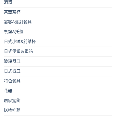
酒器
茶壺茶杯
宴客&派對餐具
餐墊&托盤
日式小缽&前菜杯
日式便當＆重箱
玻璃器皿
日式器皿
特色餐具
花器
居家擺飾
送禮推薦