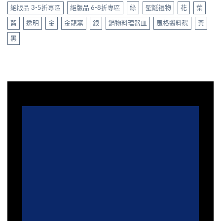
絕版品 3-5折專區
絕版品 6-8折專區
綠
聖誕禮物
花
葉
藍
透明
金
金龍窯
銀
鍋物料理器皿
風格醬料碟
黃
黑