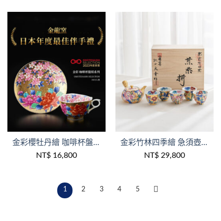
+
+
金彩櫻牡丹繪 咖啡杯盤組 /江口天童作品/金龍窯/木盒裝
金彩竹林四季繪 急須壺&茶杯組 /江口天童作品/金龍窯/1壺5杯/木盒裝
NT$
16,800
NT$
29,800
1
2
3
4
5