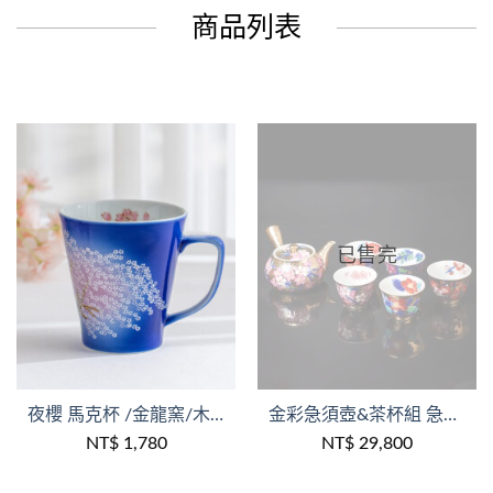
商品列表
已售完
+
+
夜櫻 馬克杯 /金龍窯/木盒裝
金彩急須壺&茶杯組 急須櫻 /江口天童作品/金龍窯/1壺5杯/木盒裝
NT$
1,780
NT$
29,800