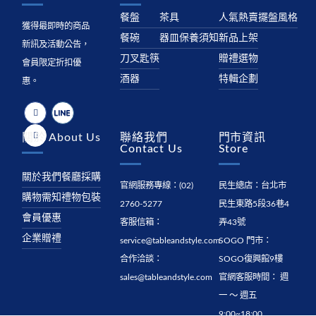
餐盤
茶具
人氣熱賣
擺盤風格
獲得最即時的商品
餐碗
器皿保養須知
新品上架
新訊及活動公告，
刀叉匙筷
贈禮選物
會員限定折扣優
酒器
特輯企劃
惠。
關於 About Us
聯絡我們
門市資訊
Contact Us
Store
關於我們
餐廳採購
官網服務專線：
(02)
民生總店：
台北市
購物需知
禮物包裝
2760-5277
民生東路5段36巷4
會員優惠
客服信箱：
弄43號
企業贈禮
service@tableandstyle.com
SOGO 門市：
合作洽談：
SOGO復興館9樓
sales@tableandstyle.com
官網客服時間： 週
一 ～ 週五
9:00~18:00