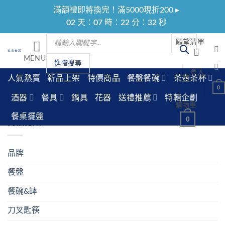
Skip
滿額禮即將換完！滿5000現折200 ▸
to
02
天：
07
時：
22
分：
31
秒
content
Products
願望清單
search
MENU
進階搜尋
登入
商品標籤為 “金龍窯”
人氣熱賣
新品上架
特價商品
餐盤餐碗
茶壺茶杯
0
酒器
餐具
鍋具
花器
送禮推薦
特輯企劃
顯示第 1 至 12 項結果，共 56 項
購物車
篩選
餐桌擺盤
0
商品分類
品牌
餐盤
餐碗&缽
刀叉匙筷