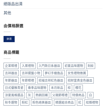
絕版品出清
其他
由價格篩選
篩選
最
最
低
高
價
價
格
格
商品標籤
企業贈禮
入厝禮物
入門款日系器皿
初夏品味選物
刻紋
吉祥器皿
吉祥擺盤小物
夢幻手繪逸品
女性禮物推薦
年節器皿
年節贈禮
招福吉祥紅色器皿
招財富貴金色器皿
日式優雅青瓷
春季品味選物
本月新品
棕
櫻花
涼夏風格選品
灰
熱銷回補
父親節贈禮
特價商品
白
秋冬選物
粉紅
粉色絕美器皿
精選組合商品
紅
結婚禮物