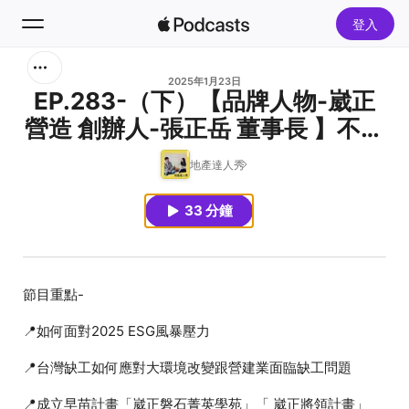
登入
搜尋
2025年1月23日
EP.283-（下）【品牌人物-崴正
營造 創辦人-張正岳 董事長 】不凡
首頁
的營建初心 再到智慧營建推手
地產達人秀
新發現
33 分鐘
熱門排行榜