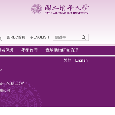
回REC首頁
✈️ENGLISH
員
與者保護
學術倫理
實驗動物研究倫理
繁體
English
w
中心1樓-116室
用規則