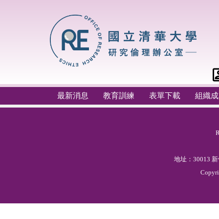
跳
到
主
要
內
容
區
最新消息
教育訓練
表單下載
組織成
地址：30013
Copyr