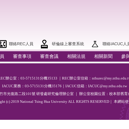
聯絡REC人員
研倫線上審查系統
聯絡IACUC人
員
審查事項
審查會議
相關法規
相關新聞
參
R
EC
辦公室：03-5715131分機35133 ｜REC辦公室信箱：nthurec@my.nthu.edu.t
IACUC業務：03-5715131分機35176｜IACUC信箱：IACUC@my.nthu.edu.tw
 新竹市光復路二段101號 研發處研究倫理辦公室 ｜ 辦公室校園位置：校本部舊育成
ight (c) 2019 National Tsing Hua University ALL RIGHTS RESERVED｜ 本網站
使