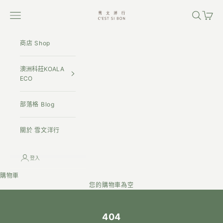
跳至內容
雪文洋行
開啟導覽選單
開啟搜尋
開啟購
商店 Shop
澳洲科菈KOALA
ECO
部落格 Blog
關於 雪文洋行
登入
購物車
您的購物車為空
404