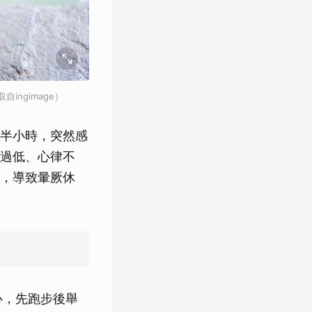
ngimage）
約半小時，突然感
過低、心律不
，導致暈厥休
心，先跑步後舉