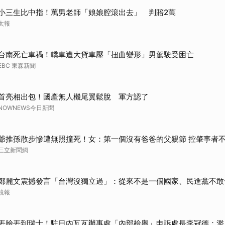
取消
小三生比中指！罵男老師「娘娘腔滾出去」 判賠2萬
太報
台南死亡車禍！轎車遭大貨車壓「扭曲變形」男駕駛受困亡
EBC 東森新聞
首亮相出包！國產無人機尾翼鬆脫 軍方認了
NOWNEWS今日新聞
爺推孫散步慘遭無照撞死！女：第一個沒有爸爸的父親節 控肇事者
三立新聞網
鄭麗文震撼發言「台灣沒獨立過」：從來不是一個國家、民進黨不敢
鏡報
丟臉丟到瑞士！駐日內瓦瓦辦事處「內部檢舉」申訴處長李冠德：濫