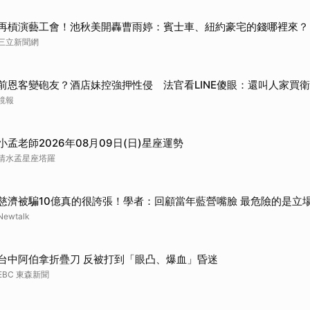
再槓演藝工會！池秋美開轟曹雨婷：賓士車、紐約豪宅的錢哪裡來？
三立新聞網
前恩客變砲友？酒店妹控強押性侵 法官看LINE傻眼：還叫人家買
鏡報
小孟老師2026年08月09日(日)星座運勢
清水孟星座塔羅
慈濟被騙10億真的很誇張！學者：回顧當年藍營嘴臉 最危險的是立
Newtalk
台中阿伯拿折疊刀 反被打到「眼凸、爆血」昏迷
EBC 東森新聞