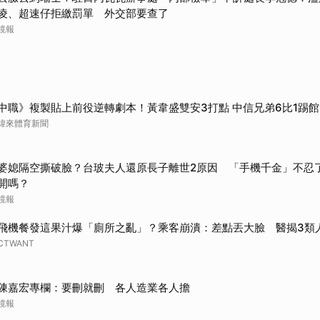
凌、超速仔拒繳罰單 外交部要查了
鏡報
中職》複製貼上前役逆轉劇本！黃韋盛雙安3打點 中信兄弟6比1踢
緯來體育新聞
婆媳隔空撕破臉？台玻夫人還原長子離世2原因 「手機千金」不忍
開嗎？
鏡報
飛機餐發這果汁爆「廁所之亂」？乘客崩潰：差點丟大臉 醫揭3類
CTWANT
陳嘉宏專欄：要刪就刪 各人造業各人擔
鏡報