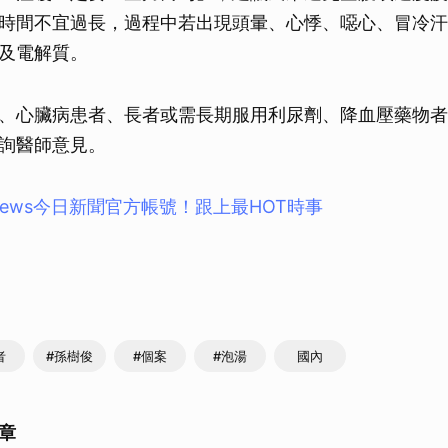
時間不宜過長，過程中若出現頭暈、心悸、噁心、冒冷汗
及電解質。
、心臟病患者、長者或需長期服用利尿劑、降血壓藥物者
詢醫師意見。
news今⽇新聞官⽅帳號！跟上最HOT時事
者
#孫樹俊
#個案
#泡湯
國內
章