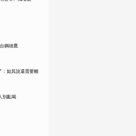
館台鋼雄鷹
了：如其說還需要離
人別亂喝