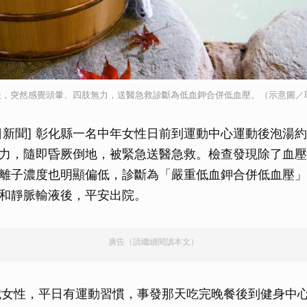
，突然感覺頭暈、四肢無力，送醫急救診斷為低血鉀合併低血壓。（示意圖／取自i
s今日新聞] 彰化縣一名中年女性日前到運動中心運動後泡湯
力，隨即昏厥倒地，被緊急送醫急救。檢查發現除了血壓
離子濃度也明顯偏低，診斷為「嚴重低血鉀合併低血壓」
和靜脈輸液後，平安出院。
廣告（請繼續閱讀本文）
歲女性，平日有運動習慣，事發那天吃完晚餐後到健身中