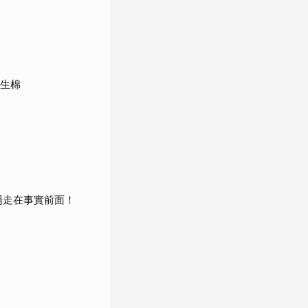
衛生棉
場走在事實前面！