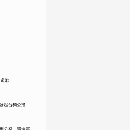
不道歉
發起台獨公投
用公帑、職場霸