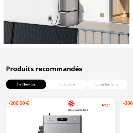
Produits recommandés
The New Gen
Kit solaire
Compléments
-200,00 €
-400,00 €
-120,00 €
-300
-300
-480
HOT
HOT