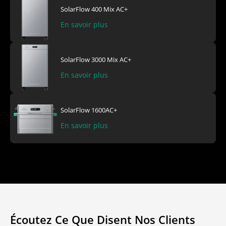
SolarFlow 400 Mix AC+
SolarFlow 800 Plus
Zendure Github
Prise intelligente Zendure
En savoir plus
En savoir plus
En savoir plus
En savoir plus
SolarFlow 3000 Mix AC+
SolarFlow 800
En savoir plus
En savoir plus
SolarFlow 1600AC+
En savoir plus
Écoutez Ce Que Disent Nos Clients