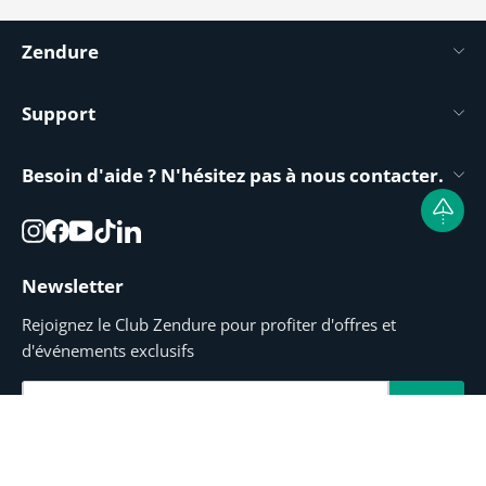
Zendure
Support
Besoin d'aide ? N'hésitez pas à nous contacter.
Instagram
Facebook
YouTube
TikTok
LinkedIn
Newsletter
Rejoignez le Club Zendure pour profiter d'offres et
d'événements exclusifs
Inscrivez-
S'abonner
vous
à
notre
infolettre