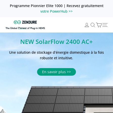
Passer
Programme Pionnier Elite 1000 | Recevez gratuitement
au
votre PowerHub >>
contenu
Zendure
Panie
Se
Recherc
France
connecter
Seit
NEW SolarFlow 2400 AC+
SolarFlow 4000 Mix AC+
SolarFlow 2400 Pro :
Une solution de stockage d‘énergie domestique à la fois
Achetez 2 unités de la série SolarFlow 4000 Mix et obtenez
Le système de stockage solaire de balcon ultime, 2400 W
robuste et intuitive.
un PowerHub GRATUIT via l'application Zendure.
AC bidirectionnel et piloté par IA.
En savoir plus >>
En savoir plus >>
En savoir plus >>