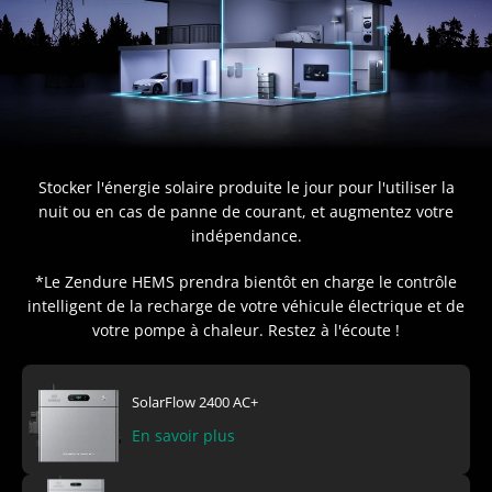
Stocker l'énergie solaire produite le jour pour l'utiliser la
nuit ou en cas de panne de courant, et augmentez votre
indépendance.
*Le Zendure HEMS prendra bientôt en charge le contrôle
intelligent de la recharge de votre véhicule électrique et de
SolarFlow 2400 Pro
Zendure APP
Compteur intelligent 3CT Zendure
votre pompe à chaleur. Restez à l'écoute !
En savoir plus
En savoir plus
En savoir plus
SolarFlow 2400 AC+
SolarFlow 800 Pro 2
Zendure Home Assistant Integration
Shelly Pro 3EM-120A
En savoir plus
En savoir plus
En savoir plus
En savoir plus