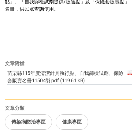
點」、「自我篩檢試劑提供/販售點」及「保險套販賣點」
名冊，供民眾查詢使用。
文章附檔
苗栗縣115年度清潔針具執行點、自我篩檢試劑、保險
pdf
套販賣名冊11504製
.
pdf
(119.61 kB)
文章分類
傳染病防治專區
健康專區