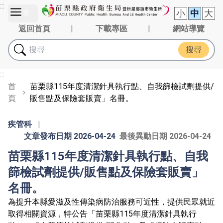
移到主要內容
:::
小
中
大
返回首頁
|
下載專區
|
網站導覽
搜尋
:::
首
苗栗縣115年度清潔針具執行點、自我篩檢試劑提供/
頁
販售點及保險套販賣」名冊。
疾管科
|
文章發布日期
2026-04-24
最後異動日期
2026-04-24
苗栗縣115年度清潔針具執行點、自我
篩檢試劑提供/販售點及保險套販賣」
名冊。
為提升本縣愛滋及性傳染病防治服務可近性，提供民眾就近
取得相關資源，特公告「苗栗縣115年度清潔針具執行