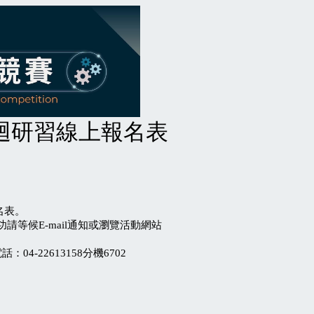
巡迴研習線上報名表
名表。
等候E-mail通知或瀏覽活動網站
-22613158分機6702