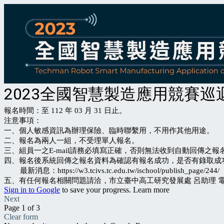
2023全國智慧製造應用競賽
報名時間：至 112 年 03 月 31 日止。
注意事項：
一、
個人敏感資訊為辦理保險、臨時聯繫用，不用作其他用途。
二、報名為兩人一組，不受理單人報名。
三、組員一之E-mail請務必填寫正確，否則無法收到自動回傳之報
四、報名後系統回傳之報名資料為確認有報名成功，是否有錄取成功請
最新消息：https://w3.tcivs.tc.edu.tw/ischool/publish_page/244/
五、有任何報名相關問題請洽，市立臺中高工研究發展處 呂助理 電話：04
Sign in to Google
to save your progress.
Learn more
Next
Page 1 of 3
Clear form