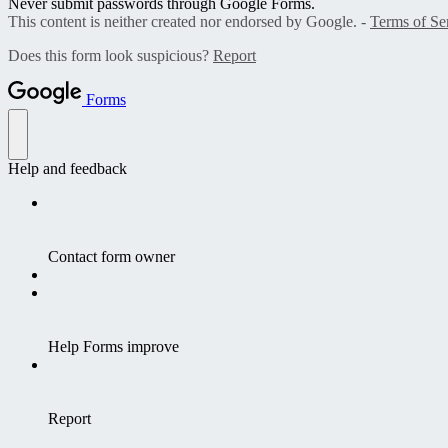
Never submit passwords through Google Forms.
This content is neither created nor endorsed by Google. -
Terms of Se
Does this form look suspicious?
Report
Forms
Help and feedback
Contact form owner
Help Forms improve
Report