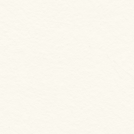
新合發嚴選
誠實蝦 蝦仁
NT. 280