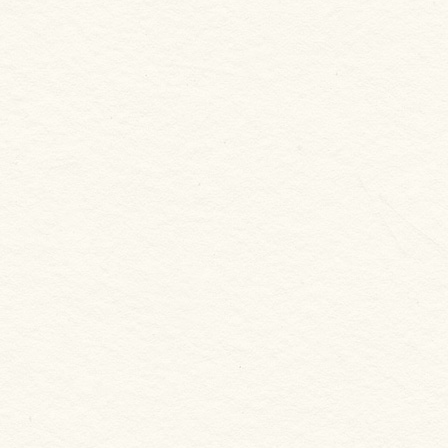
新合發嚴選
鬼頭刀魚排 2片裝
NT. 290