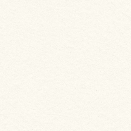
新合發嚴選
火燒蝦仁花枝漿
NT. 295