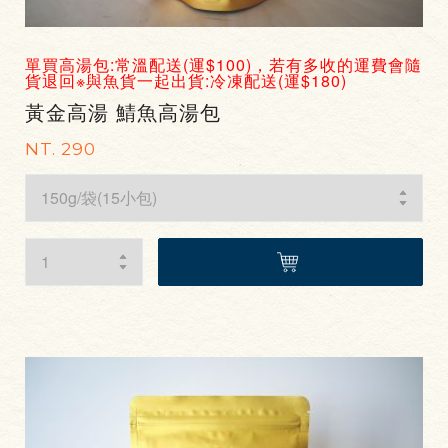
單買高湯包:常溫配送(運$100)，若有多收的運費會隨
貨退回※與魚貨一起出貨:冷凍配送(運$180)
黃金高湯 鯖魚高湯包
NT. 290