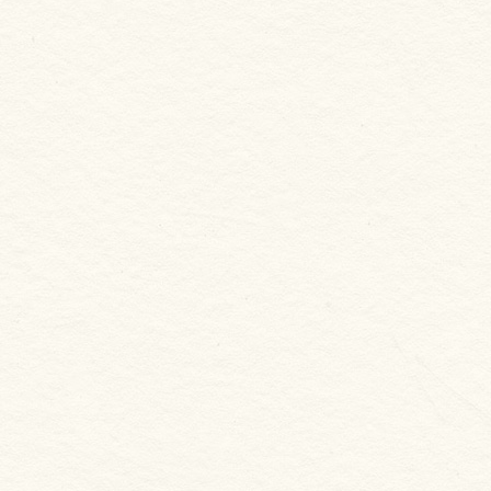
新合發嚴選
火燒蝦仁花枝漿 香菜口味
NT. 295