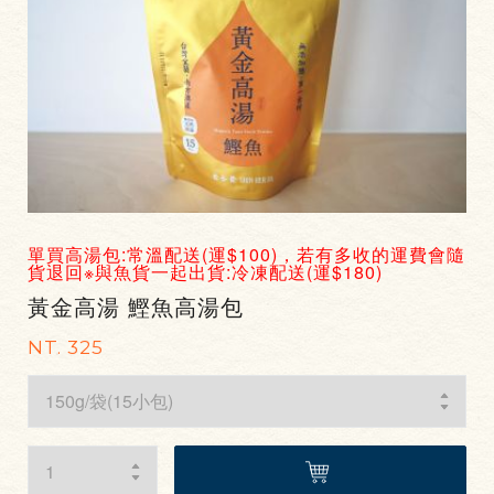
單買高湯包:常溫配送(運$100)，若有多收的運費會隨
貨退回※與魚貨一起出貨:冷凍配送(運$180)
黃金高湯 鰹魚高湯包
NT. 325