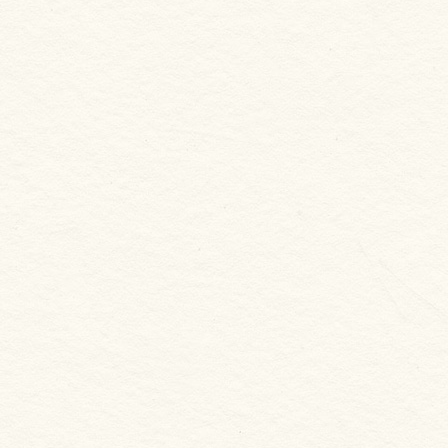
新合發嚴選
扁蟹腳肉
NT. 340