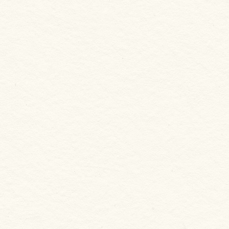
為防止黏袋，包裝內含一張塑膠片，烹飪前請將其移
除。
海菜蝦餅
NT. 265