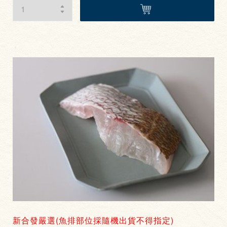
新合發嚴選(魚排部位採隨機出貨不得指定)