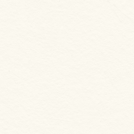
新合發漁產
台灣無鹽漬鯖魚片 去刺
NT. 690