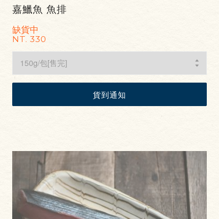
嘉鱲魚 魚排
缺貨中
NT. 330
貨到通知