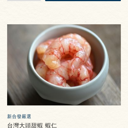
新合發嚴選
台灣大頭甜蝦 蝦仁