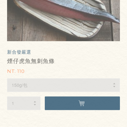
新合發嚴選
煙仔虎魚無刺魚條
NT. 110