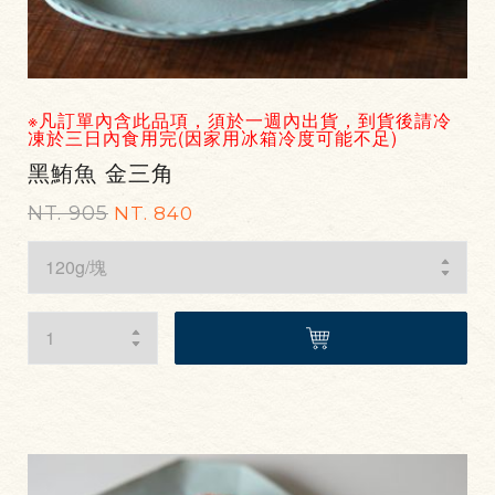
※凡訂單內含此品項，須於一週內出貨，到貨後請冷
凍於三日內食用完(因家用冰箱冷度可能不足)
黑鮪魚 金三角
NT. 905
NT. 840