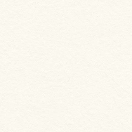
新合發嚴選
秋刀魚 2尾裝
NT. 150