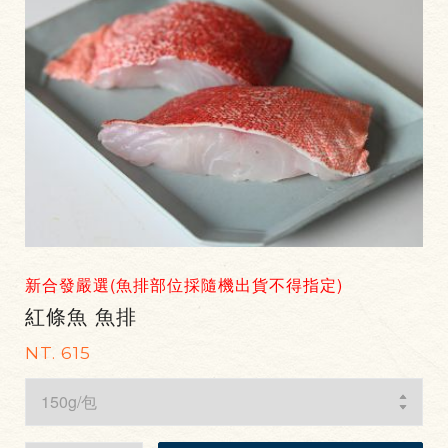
新合發嚴選(魚排部位採隨機出貨不得指定)
紅條魚 魚排
NT. 615