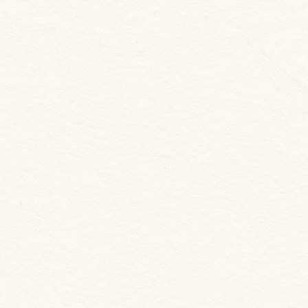
新合發嚴選
誠實蝦 白蝦