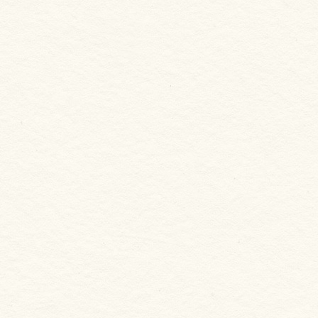
新合發嚴選
台灣透抽切塊 兩入組
NT. 300