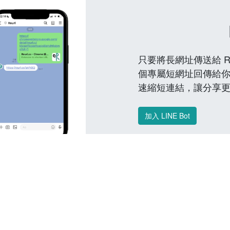
只要將長網址傳送給 Reu
個專屬短網址回傳給你
速縮短連結，讓分享
加入 LINE Bot
常見問題 FAQ