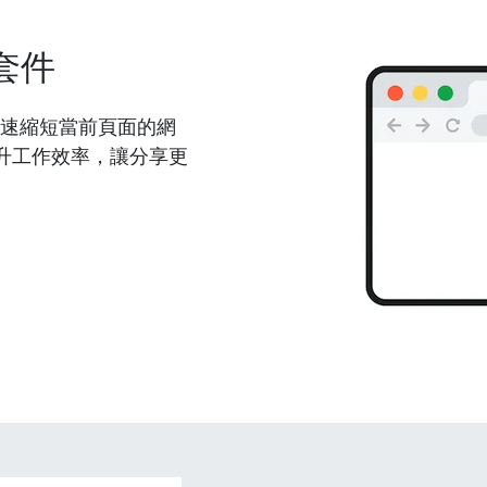
套件
能夠快速縮短當前頁面的網
升工作效率，讓分享更