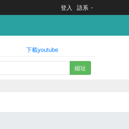
登入
語系
下載youtube
縮址