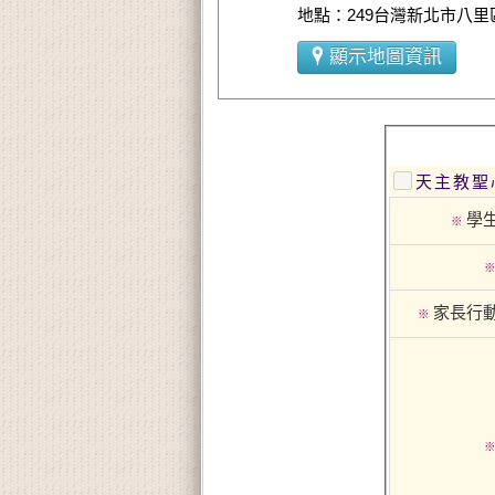
地點：249台灣新北市八里區
顯示地圖資訊
天主教聖
學
※
家長行
※