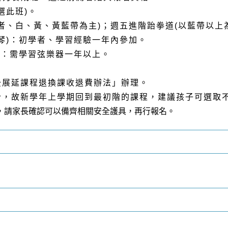
選此班)。
者、白、黃、黃藍帶為主)；週五進階跆拳道(以藍帶以上
提琴)：初學者、學習經驗
一
年內參加。
)：需學習弦樂器
一
年以上。
後展延課程退換課收退費辦法」辦理。
計，故新學年上學期回到最初階的課程，建議孩子可選取
全，請家長確認可以備齊相關安全護具，再行報名。