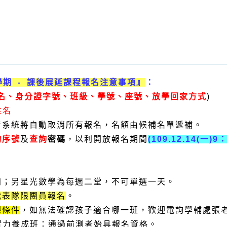
學期 - 課後展延課程報名注意事項』
：
名、身分證字號、班級、學號、座號
、放學回家方式
)
姓名
者系統將自動取消所有報名，名額由候補名單遞補。
詢序號
及
查詢
密碼
，以利開放報名期間
(109.12.14(一)9
加；另
星光數學
為每週二堂
，
不可單選一天。
代表隊限團員報名
。
課條件
，
如無法確認孩子適合哪
一
班，歡迎電詢學輔處張老師2
實力養成班：通過前測者始具報名資格。