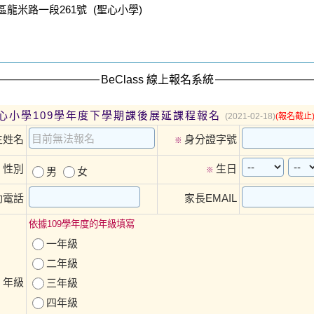
龍米路一段261號 (聖心小學)
BeClass 線上報名系統
心小學109學年度下學期課後展延課程報名
(2021-02-18)
(報名截止
生姓名
身分證字號
※
性別
生日
※
男
女
※
動電話
家長EMAIL
依據109學年度的年級填寫
一年級
二年級
年級
三年級
※
四年級