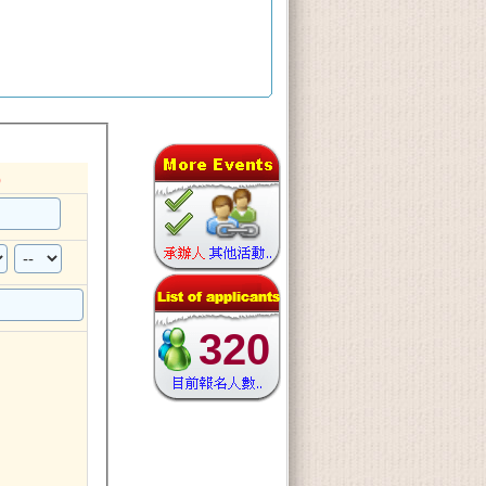
)
320