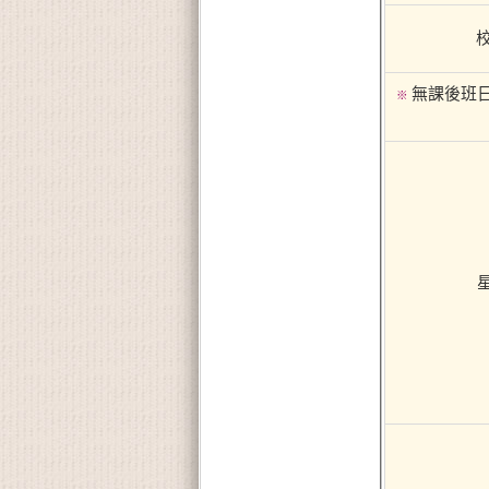
校
無課後班
※