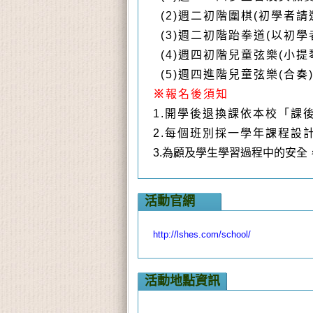
(2)週二初階圍棋(初學者請
(3)週二初階
跆拳道
(以初學
(4)週四初階兒童弦樂(小
(5)週四進階兒童弦樂(合奏
※
報名後須知
1.
開學後退換課依本校「課
2.
每個班別採
一
學年課程設
3.為顧及學生學習過程中的安
活動官網
http://lshes.com/school/
活動地點資訊