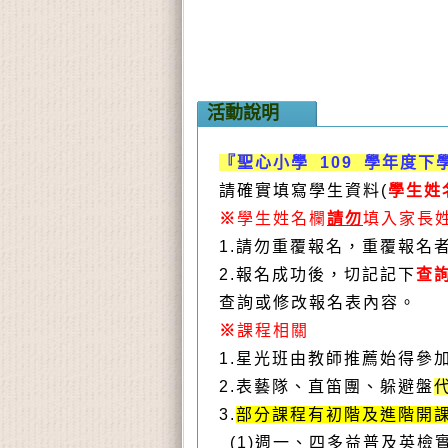
活動說明
『聖心小學 109 學年度下
請確實填寫學生資料(
學生姓
※
學生姓名欄
請勿
填入家長
1.
請勿重覆報名，重覆報名
2.
報名成功後，切記記下
查
查詢或修改報名表內容。
※
課程相關
1.星光班由教師推薦始得參
2.
表藝隊、直笛團、躲避盤
3.
部分課程有初階及進階開
(1)週一、四多益普及英檢