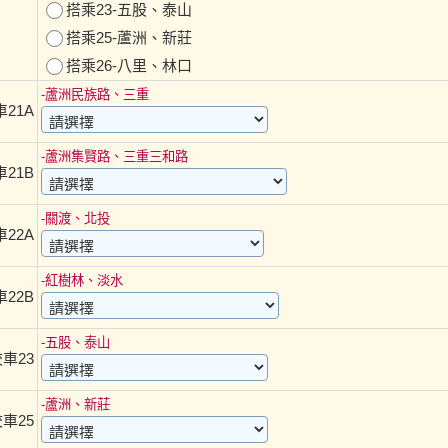
搭乘23-五股、泰山
搭乘25-蘆洲、新莊
搭乘26-八里、林口
-蘆洲民族路、三重
車21A
-蘆洲集賢路、三重三和路
車21B
-關渡、北投
車22A
-紅樹林、淡水
車22B
-五股、泰山
車23
-蘆洲、新莊
車25