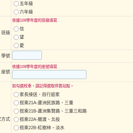
五年級
六年級
依據109學年度的班級填寫
信
班級
※
望
愛
學號
※
依據109學年度的座號填寫
座號
※
如勾選校車，請記得選取停靠站點。
家長接送、自行返家
搭乘21A-蘆洲民族路、三重
搭乘21B-蘆洲集賢路、三重三和路
家方式
搭乘22A-關渡、北投
搭乘22B-紅樹林、淡水