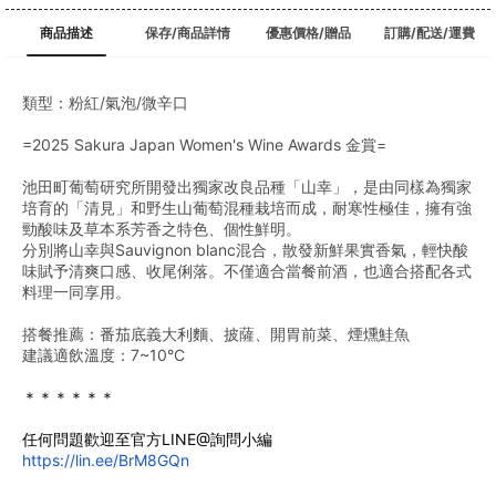
商品描述
保存/商品詳情
優惠價格/贈品
訂購/配送/運費
類型：粉紅/氣泡/微辛口
=2025 Sakura Japan Women's Wine Awards 金賞=
池田町葡萄研究所開發出獨家改良品種「山幸」，是由同樣為獨家
培育的「清見」和野生山葡萄混種栽培而成，耐寒性極佳，擁有強
勁酸味及草本系芳香之特色、個性鮮明。
分別將山幸與Sauvignon blanc混合，散發新鮮果實香氣，輕快酸
味賦予清爽口感、收尾俐落。不僅適合當餐前酒，也適合搭配各式
料理一同享用。
搭餐推薦：番茄底義大利麵、披薩、開胃前菜、煙燻鮭魚
建議適飲溫度：7~10°C
﻿＊＊＊＊＊＊
任何問題歡迎至官方LINE@詢問小編
https://lin.ee/BrM8GQn