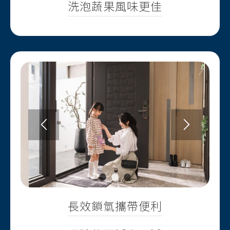
洗泡蔬果風味更佳
1
2
3
長效鎖氫攜帶便利