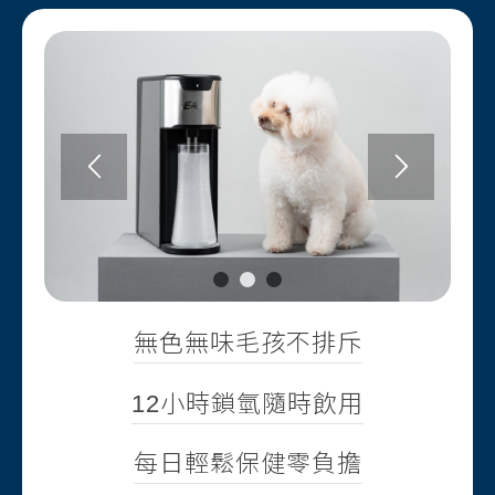
1
2
3
無色無味毛孩不排斥
12小時鎖氫隨時飲用
每日輕鬆保健零負擔