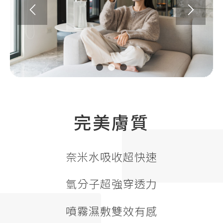
1
2
3
完美膚質
奈米水吸收超快速
氫分子超強穿透力
噴霧濕敷雙效有感