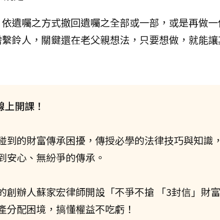
、依遺囑之方式撤回遺囑之全部或一部，或是再做一
需繫鈴人，關鍵還在老父親想法，只要想做，就能讓
線上開課！
碰到的財富傳承困擾，傳授必學的法律技巧與知識
到安心、無紛爭的傳承。
的創辦人蘇家宏律師開設「不爭不搶 「3封信」財
產分配困境，搞懂權益不吃虧！