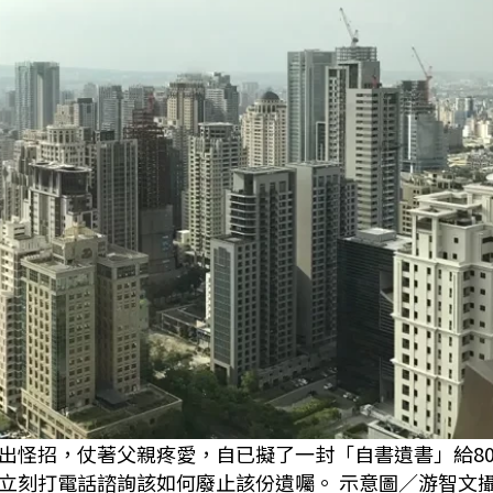
出怪招，仗著父親疼愛，自已擬了一封「自書遺書」給8
立刻打電話諮詢該如何廢止該份遺囑。 示意圖／游智文