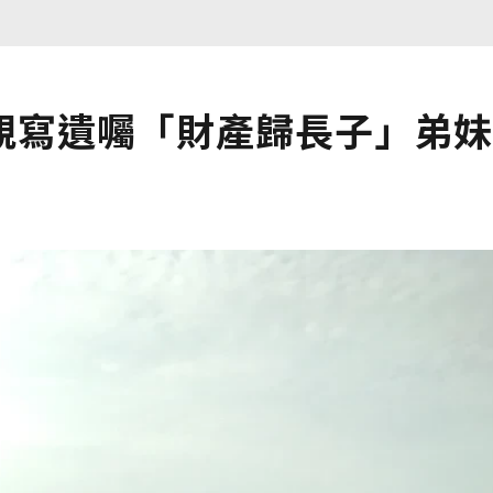
親寫遺囑「財產歸長子」弟妹