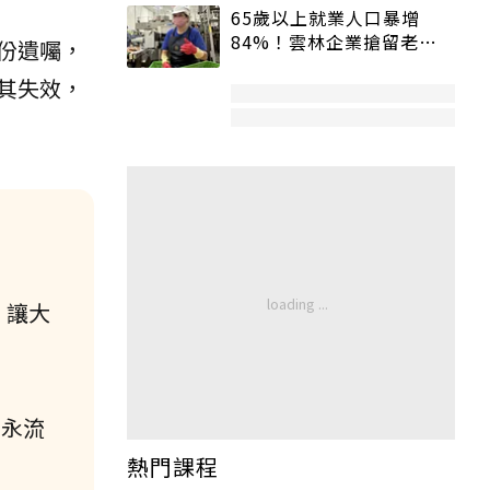
65歲以上就業人口暴增
84%！雲林企業搶留老員
份遺囑，
工：穩定性高、經驗豐富
其失效，
，讓大
富永流
熱門課程