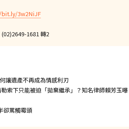
//bit.ly/3w2NiJF
2649-1681 轉2
如何讓遺產不再成為情感利刃
情勒索下只能被迫「拋棄繼承」？知名律師賴芳玉曝
一半卻罵觸霉頭