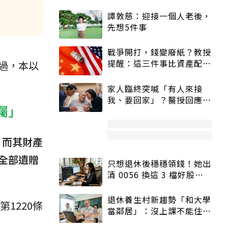
譚敦慈：迎接一個人老後，
先想5件事
戰爭開打，錢變廢紙？教授
提醒：這三件事比資產配置
過，本以
更重要！
家人臨終突喊「有人來接
我、要回家」？醫授回應方
囑」
式快學：避免抱憾終生
，而其財產
全部遺贈
只想退休後穩穩領錢！她出
清 0056 換這 3 檔好股：
股價高點照樣買
退休養生村新趨勢「和大學
1220條
當鄰居」：沒上課不能住、
宿舍變養老房