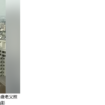
0歲老父照
攝影