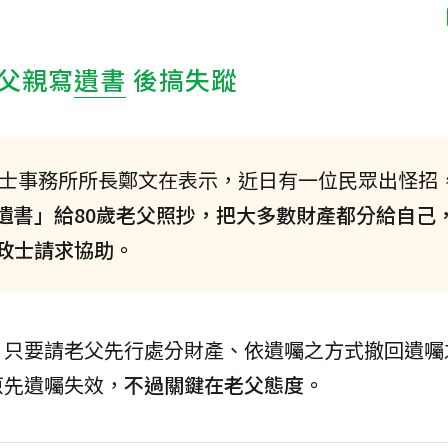
父親寫
遺書
後搞失蹤
士事務所所長鄭文在表示，近日有一位民眾出怪招
遺書」給80歲老父照抄，把大多數財產都分給自己
政士請求協助。
，只要請老父先行處分財產、依遺囑之方式撤回遺囑
原先遺囑失效，
不過關鍵在老父態度。